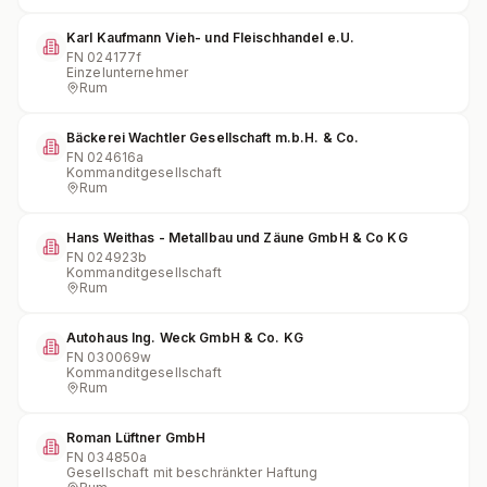
Karl Kaufmann Vieh- und Fleischhandel e.U.
FN
024177f
Einzelunternehmer
Rum
Bäckerei Wachtler Gesellschaft m.b.H. & Co.
FN
024616a
Kommanditgesellschaft
Rum
Hans Weithas - Metallbau und Zäune GmbH & Co KG
FN
024923b
Kommanditgesellschaft
Rum
Autohaus Ing. Weck GmbH & Co. KG
FN
030069w
Kommanditgesellschaft
Rum
Roman Lüftner GmbH
FN
034850a
Gesellschaft mit beschränkter Haftung