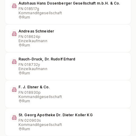
Autohaus Hans Dosenberger Gesellschaft m.b.H. & Co.
FN
018517g
Kommanditgesellschaft
Rum
Andreas Schneider
FN
018624p
Einzelkaufmann
Rum
Rauch-Druck, Dr. Rudolf Erhard
FN
018732y
Einzelkaufmann
Rum
F. J. Elsner & Co.
FN
018930p
Kommanditgesellschaft
Rum
St. Georg Apotheke Dr. Dieter Koller KG
FN
020903s
Kommanditgesellschaft
Rum