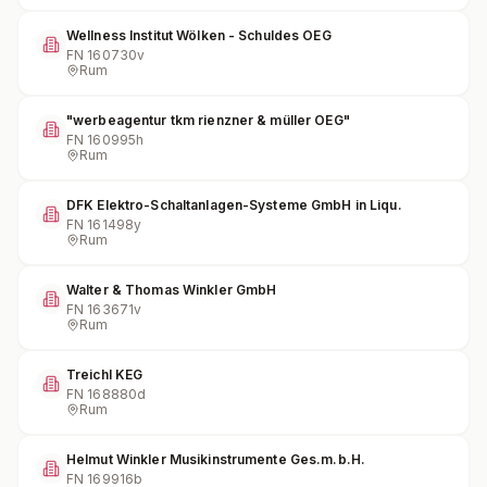
Wellness Institut Wölken - Schuldes OEG
FN
160730v
Rum
"werbeagentur tkm rienzner & müller OEG"
FN
160995h
Rum
DFK Elektro-Schaltanlagen-Systeme GmbH in Liqu.
FN
161498y
Rum
Walter & Thomas Winkler GmbH
FN
163671v
Rum
Treichl KEG
FN
168880d
Rum
Helmut Winkler Musikinstrumente Ges.m.b.H.
FN
169916b