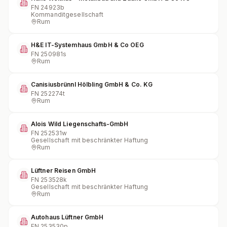
FN
24923b
Kommanditgesellschaft
Rum
H&E IT-Systemhaus GmbH & Co OEG
FN
250981s
Rum
Canisiusbrünnl Hölbling GmbH & Co. KG
FN
252274t
Rum
Alois Wild Liegenschafts-GmbH
FN
252531w
Gesellschaft mit beschränkter Haftung
Rum
Lüftner Reisen GmbH
FN
253528k
Gesellschaft mit beschränkter Haftung
Rum
Autohaus Lüftner GmbH
FN
253530p