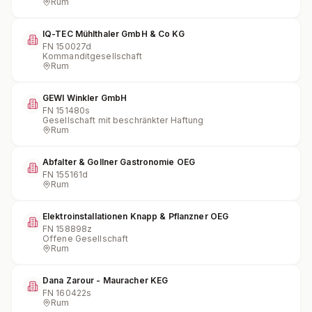
Rum
IQ-TEC Mühlthaler GmbH & Co KG
FN
150027d
Kommanditgesellschaft
Rum
GEWI Winkler GmbH
FN
151480s
Gesellschaft mit beschränkter Haftung
Rum
Abfalter & Gollner Gastronomie OEG
FN
155161d
Rum
Elektroinstallationen Knapp & Pflanzner OEG
FN
158898z
Offene Gesellschaft
Rum
Dana Zarour - Mauracher KEG
FN
160422s
Rum