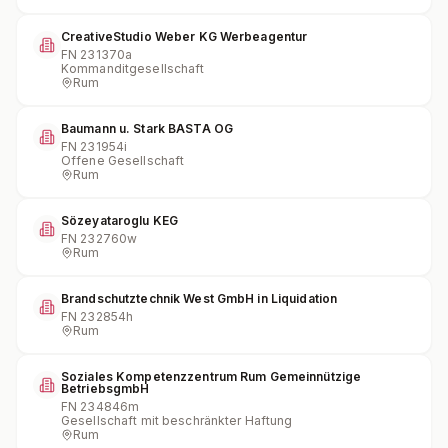
CreativeStudio Weber KG Werbeagentur
FN
231370a
Kommanditgesellschaft
Rum
Baumann u. Stark BASTA OG
FN
231954i
Offene Gesellschaft
Rum
Sözeyataroglu KEG
FN
232760w
Rum
Brandschutztechnik West GmbH in Liquidation
FN
232854h
Rum
Soziales Kompetenzzentrum Rum Gemeinnützige
BetriebsgmbH
FN
234846m
Gesellschaft mit beschränkter Haftung
Rum