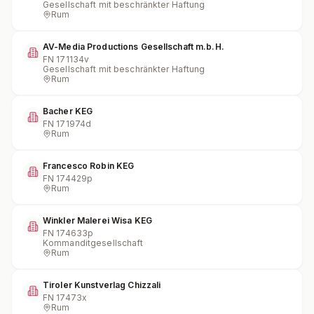
Gesellschaft mit beschränkter Haftung
Rum
AV-Media Productions Gesellschaft m.b.H.
FN
171134v
Gesellschaft mit beschränkter Haftung
Rum
Bacher KEG
FN
171974d
Rum
Francesco Robin KEG
FN
174429p
Rum
Winkler Malerei Wisa KEG
FN
174633p
Kommanditgesellschaft
Rum
Tiroler Kunstverlag Chizzali
FN
17473x
Rum