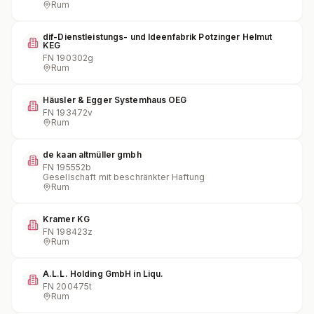
Rum
dif-Dienstleistungs- und Ideenfabrik Potzinger Helmut
KEG
FN
190302g
Rum
Häusler & Egger Systemhaus OEG
FN
193472v
Rum
de kaan altmüller gmbh
FN
195552b
Gesellschaft mit beschränkter Haftung
Rum
Kramer KG
FN
198423z
Rum
A.L.L. Holding GmbH in Liqu.
FN
200475t
Rum