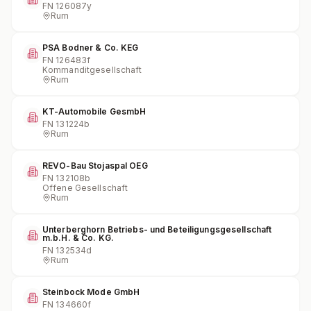
FN
126087y
Rum
PSA Bodner & Co. KEG
FN
126483f
Kommanditgesellschaft
Rum
KT-Automobile GesmbH
FN
131224b
Rum
REVO-Bau Stojaspal OEG
FN
132108b
Offene Gesellschaft
Rum
Unterberghorn Betriebs- und Beteiligungsgesellschaft
m.b.H. & Co. KG.
FN
132534d
Rum
Steinbock Mode GmbH
FN
134660f