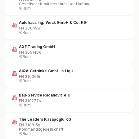
Gesellschaft mit beschränkter Haftung
Rum
Autohaus Ing. Weck GmbH & Co. KG
FN
30069w
Rum
AXE Trading GmbH
FN
305140k
Rum
AiQA Getränke GmbH in Liqu.
FN
310069i
Rum
Bau-Service Radanovic e.U.
FN
310277s
Rum
The Leaders Kasapoglu KG
FN
310815g
Kommanditgesellschaft
Rum