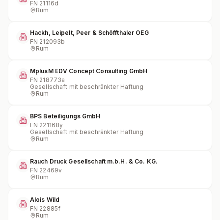
FN
21116d
Rum
Hackh, Leipelt, Peer & Schöffthaler OEG
FN
212093b
Rum
MplusM EDV Concept Consulting GmbH
FN
218773a
Gesellschaft mit beschränkter Haftung
Rum
BPS Beteiligungs GmbH
FN
221168y
Gesellschaft mit beschränkter Haftung
Rum
Rauch Druck Gesellschaft m.b.H. & Co. KG.
FN
22469v
Rum
Alois Wild
FN
22885f
Rum