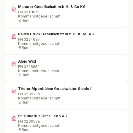
Murauer Gesellschaft m.b.H. & Co KG
FN
021116d
Kommanditgesellschaft
Rum
Rauch Druck Gesellschaft m.b.H. & Co. KG.
FN
022469v
Kommanditgesellschaft
Rum
Alois Wild
FN
022885f
Kommanditgesellschaft
Rum
Tiroler Alpenbühne Geschwister Gundolf
FN
023920b
Kommanditgesellschaft
Rum
St. Hubertus Hans Leeb KG
FN
023953a
Kommanditgesellschaft
Rum