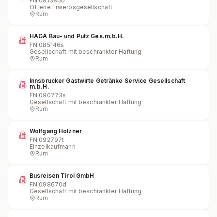
FN
081380b
Offene Erwerbsgesellschaft
Rum
HAGA Bau- und Putz Ges.m.b.H.
FN
085146s
Gesellschaft mit beschränkter Haftung
Rum
Innsbrucker Gastwirte Getränke Service Gesellschaft
m.b.H.
FN
090773s
Gesellschaft mit beschränkter Haftung
Rum
Wolfgang Holzner
FN
092797t
Einzelkaufmann
Rum
Busreisen Tirol GmbH
FN
098670d
Gesellschaft mit beschränkter Haftung
Rum