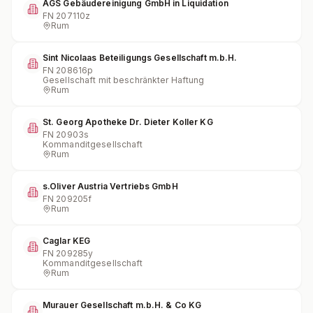
AGS Gebäudereinigung GmbH in Liquidation
FN
207110z
Rum
Sint Nicolaas Beteiligungs Gesellschaft m.b.H.
FN
208616p
Gesellschaft mit beschränkter Haftung
Rum
St. Georg Apotheke Dr. Dieter Koller KG
FN
20903s
Kommanditgesellschaft
Rum
s.Oliver Austria Vertriebs GmbH
FN
209205f
Rum
Caglar KEG
FN
209285y
Kommanditgesellschaft
Rum
Murauer Gesellschaft m.b.H. & Co KG