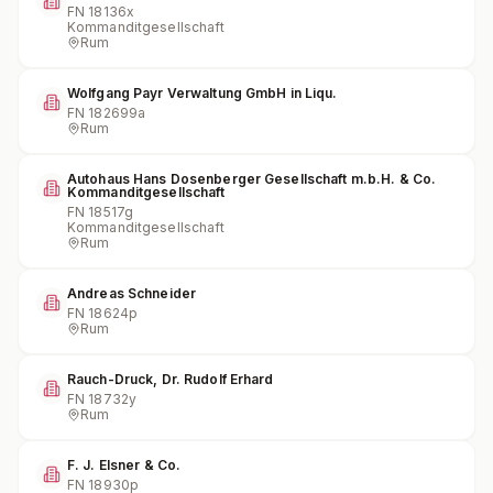
FN
18136x
Kommanditgesellschaft
Rum
Wolfgang Payr Verwaltung GmbH in Liqu.
FN
182699a
Rum
Autohaus Hans Dosenberger Gesellschaft m.b.H. & Co.
Kommanditgesellschaft
FN
18517g
Kommanditgesellschaft
Rum
Andreas Schneider
FN
18624p
Rum
Rauch-Druck, Dr. Rudolf Erhard
FN
18732y
Rum
F. J. Elsner & Co.
FN
18930p