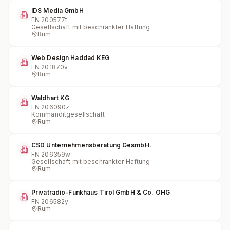
IDS Media GmbH
FN
200577t
Gesellschaft mit beschränkter Haftung
Rum
Web Design Haddad KEG
FN
201870v
Rum
Waldhart KG
FN
206090z
Kommanditgesellschaft
Rum
CSD Unternehmensberatung GesmbH.
FN
206359w
Gesellschaft mit beschränkter Haftung
Rum
Privatradio-Funkhaus Tirol GmbH & Co. OHG
FN
206582y
Rum