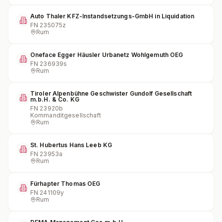
Auto Thaler KFZ-Instandsetzungs-GmbH in Liquidation
FN
235075z
Rum
Oneface Egger Häusler Urbanetz Wohlgemuth OEG
FN
236939s
Rum
Tiroler Alpenbühne Geschwister Gundolf Gesellschaft
m.b.H. & Co. KG
FN
23920b
Kommanditgesellschaft
Rum
St. Hubertus Hans Leeb KG
FN
23953a
Rum
Fürhapter Thomas OEG
FN
241109y
Rum