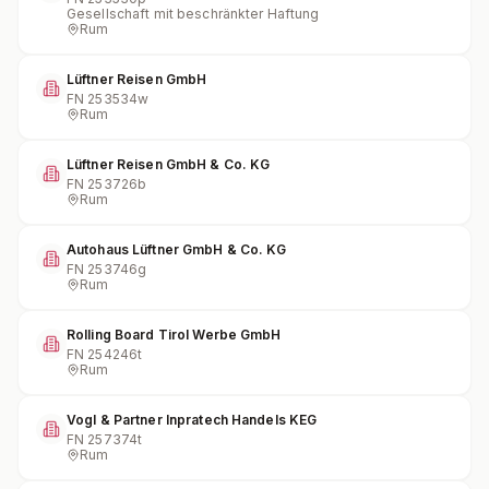
Gesellschaft mit beschränkter Haftung
Rum
Lüftner Reisen GmbH
FN
253534w
Rum
Lüftner Reisen GmbH & Co. KG
FN
253726b
Rum
Autohaus Lüftner GmbH & Co. KG
FN
253746g
Rum
Rolling Board Tirol Werbe GmbH
FN
254246t
Rum
Vogl & Partner Inpratech Handels KEG
FN
257374t
Rum