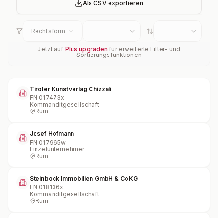
Als CSV exportieren
Rechtsform
Jetzt auf
Plus upgraden
für erweiterte Filter- und
Sortierungsfunktionen
Tiroler Kunstverlag Chizzali
FN
017473x
Kommanditgesellschaft
Rum
Josef Hofmann
FN
017965w
Einzelunternehmer
Rum
Steinbock Immobilien GmbH & CoKG
FN
018136x
Kommanditgesellschaft
Rum