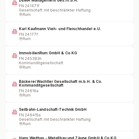
DEMA Management Ges.m.b.H.
FN
241471f
Gesellschaft mit beschränkter Haftung
Rum
Karl Kaufmann Vieh- und Fleischhandel e.U.
FN
24177f
Rum
ImmobilienRum GmbH & Co KG
FN
245383h
Kommanditgesellschaft
Rum
Bäckerei Wachtler Gesellschaft m.b.H. & Co.
Kommanditgesellschaft
FN
24616a
Rum
Seilbahn-Landschaft-Technik GmbH
FN
246415a
Gesellschaft mit beschränkter Haftung
Rum
Hans Weithas - Metallbau und Zäune GmbH & Co KG