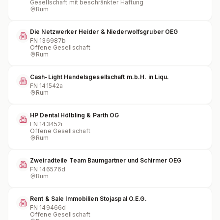
Gesellschaft mit beschränkter Haftung
Rum
Die Netzwerker Heider & Niederwolfsgruber OEG
FN
136987b
Offene Gesellschaft
Rum
Cash-Light Handelsgesellschaft m.b.H. in Liqu.
FN
141542a
Rum
HP Dental Hölbling & Parth OG
FN
143452i
Offene Gesellschaft
Rum
Zweiradteile Team Baumgartner und Schirmer OEG
FN
146576d
Rum
Rent & Sale Immobilien Stojaspal O.E.G.
FN
149466d
Offene Gesellschaft