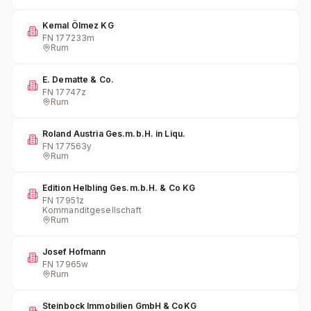
Kemal Ölmez KG
FN
177233m
Rum
E. Dematte & Co.
FN
17747z
Rum
Roland Austria Ges.m.b.H. in Liqu.
FN
177563y
Rum
Edition Helbling Ges.m.b.H. & Co KG
FN
17951z
Kommanditgesellschaft
Rum
Josef Hofmann
FN
17965w
Rum
Steinbock Immobilien GmbH & CoKG