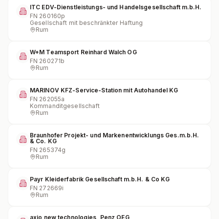
ITC EDV-Dienstleistungs- und Handelsgesellschaft m.b.H.
FN
260160p
Gesellschaft mit beschränkter Haftung
Rum
W+M Teamsport Reinhard Walch OG
FN
260271b
Rum
MARINOV KFZ-Service-Station mit Autohandel KG
FN
262055a
Kommanditgesellschaft
Rum
Braunhofer Projekt- und Markenentwicklungs Ges.m.b.H.
& Co. KG
FN
265374g
Rum
Payr Kleiderfabrik Gesellschaft m.b.H. & Co KG
FN
272669i
Rum
axio new technologies, Penz OEG