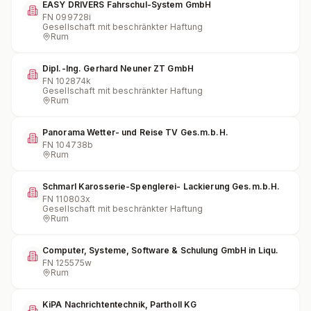
EASY DRIVERS Fahrschul-System GmbH
FN
099728i
Gesellschaft mit beschränkter Haftung
Rum
Dipl.-Ing. Gerhard Neuner ZT GmbH
FN
102874k
Gesellschaft mit beschränkter Haftung
Rum
Panorama Wetter- und Reise TV Ges.m.b.H.
FN
104738b
Rum
Schmarl Karosserie-Spenglerei- Lackierung Ges.m.b.H.
FN
110803x
Gesellschaft mit beschränkter Haftung
Rum
Computer, Systeme, Software & Schulung GmbH in Liqu.
FN
125575w
Rum
KiPA Nachrichtentechnik, Partholl KG