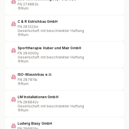
FN
274883s
Rum
C & R Estrichbau GmbH
FN
281222m
Gesellschaft mit beschränkter Haftung
Rum
Sporttherapie Huber und Mair GmbH
FN
284000y
Gesellschaft mit beschränkter Haftung
Rum
ISO-Massivbau e.U.
FN
287811b
Rum
LM Installationen GmbH
FN
288842v
Gesellschaft mit beschränkter Haftung
Rum
Ludwig Blasy GmbH
FN
296914p