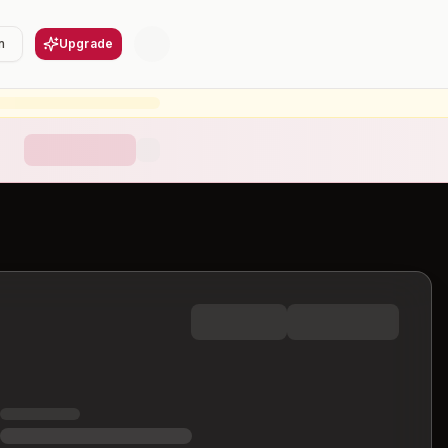
n
Upgrade