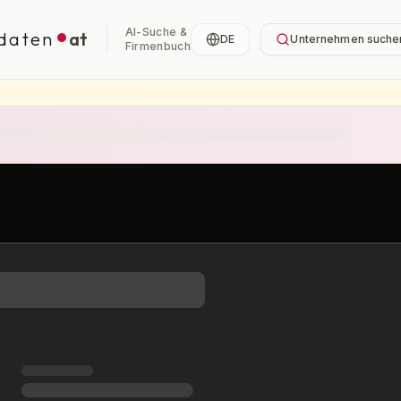
AI-Suche &
daten
at
DE
Unternehmen suche
Firmenbuch