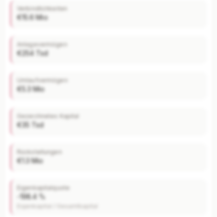
Mit Plus entsperren — €19,90/Mo
Verbindlichkeiten
€15.6 Mio
Jederzeit monatlich kündbar.
Anlagevermögen
€254 Tsd
Umlaufvermögen
€5.3 Mio
Gezeichnetes Kapital
€35 Tsd
Rückstellungen
€1.3 Mio
Eigenkapitalquote
-198.4 %
Eigenkapital / Gesamtkapital