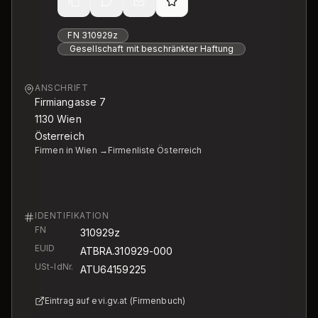
FN
310929z
Gesellschaft mit beschränkter Haftung
ANSCHRIFT
Firmiangasse 7
1130
Wien
Österreich
Firmen in Wien →
Firmenliste Österreich
IDENTIFIKATION
FN
310929z
EUID
ATBRA.310929-000
USt-IdNr.
ATU64159225
Eintrag auf evi.gv.at (Firmenbuch)