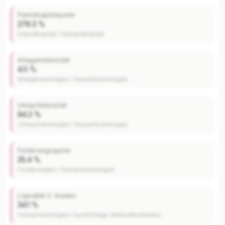
Fremdkapitalquote
276.3 %
Fremdkapital / Gesamtkapital
Anlagenintensität
4.5 %
Anlagevermögen / Gesamtvermögen
Umlaufintensität
94.2 %
Umlaufvermögen / Gesamtvermögen
Forderungsquote
25.4 %
Forderungen / Gesamtvermögen
Liquidität 3. Grades
34.1 %
Umlaufvermögen / kurzfristige Verbindlichkeiten