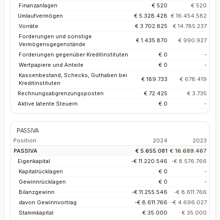
Finanzanlagen
€ 520
€ 520
Umlaufvermögen
€ 5.328.428
€ 16.454.582
Vorräte
€ 3.702.825
€ 14.785.237
Forderungen und sonstige
€ 1.435.870
€ 990.927
Vermögensgegenstände
Forderungen gegenüber Kreditinstituten
€ 0
-
Wertpapiere und Anteile
€ 0
-
Kassenbestand, Schecks, Guthaben bei
€ 189.733
€ 678.419
Kreditinstituten
Rechnungsabgrenzungsposten
€ 72.425
€ 3.735
Aktive latente Steuern
€ 0
-
PASSIVA
Position
2024
2023
PASSIVA
€ 5.655.081
€ 16.689.467
Eigenkapital
-€ 11.220.546
-€ 8.576.766
Kapitalrücklagen
€ 0
-
Gewinnrücklagen
€ 0
-
Bilanzgewinn
-€ 11.255.546
-€ 8.611.766
davon Gewinnvortrag
-€ 8.611.766
-€ 4.696.027
Stammkapital
€ 35.000
€ 35.000