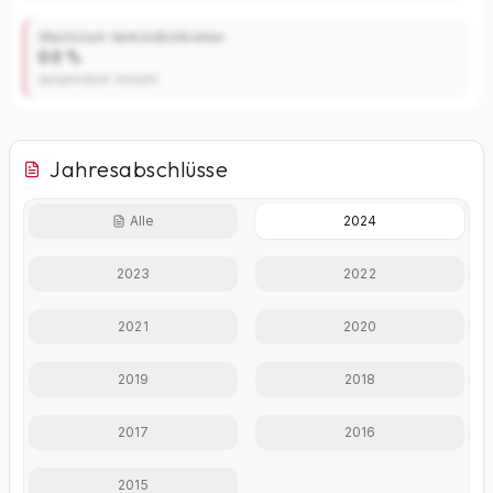
Wachstum Verbindlichkeiten
0.0 %
gegenüber Vorjahr
Jahresabschlüsse
Alle
2024
Finanzkennzahlen nur mit Plus
2023
2022
Eigenkapitalquote, Verschuldungsgrad, Liquidität und
weitere Kennzahlen im Detail.
2021
2020
Mit Plus entsperren — €19,90/Mo
2019
2018
Jederzeit monatlich kündbar.
2017
2016
2015