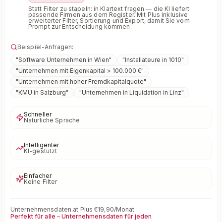
Statt Filter zu stapeln: in Klartext fragen — die KI liefert
passende Firmen aus dem Register. Mit Plus inklusive
erweiterter Filter, Sortierung und Export, damit Sie vom
Prompt zur Entscheidung kommen.
Beispiel-Anfragen:
"
Software Unternehmen in Wien
"
"
Installateure in 1010
"
"
Unternehmen mit Eigenkapital > 100.000 €
"
"
Unternehmen mit hoher Fremdkapitalquote
"
"
KMU in Salzburg
"
"
Unternehmen in Liquidation in Linz
"
Schneller
Natürliche Sprache
Intelligenter
KI-gestützt
Einfacher
Keine Filter
Unternehmensdaten.at Plus €19,90/Monat
Perfekt für alle – Unternehmensdaten für jeden