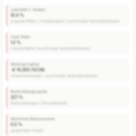
Liquidität 2. Grades
10.4 %
(Liquide Mittel + Forderungen) / kurzfristige Verbindlichkeiten
Cash Ratio
1.2 %
Liquide Mittel / kurzfristige Verbindlichkeiten
Working Capital
-€ 10.295.747,68
Umlaufvermögen – kurzfristige Verbindlichkeiten
Rückstellungsquote
22.1 %
Rückstellungen / Gesamtkapital
Wachstum Bilanzsumme
0.0 %
gegenüber Vorjahr