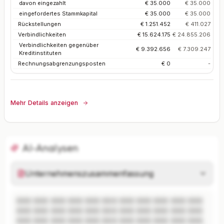
davon eingezahlt
€ 35.000
€ 35.000
eingefordertes Stammkapital
€ 35.000
€ 35.000
Rückstellungen
€ 1.251.452
€ 411.027
Verbindlichkeiten
€ 15.624.175
€ 24.855.206
Verbindlichkeiten gegenüber
€ 9.392.656
€ 7.309.247
Kreditinstituten
Rechnungsabgrenzungsposten
€ 0
-
Mehr Details anzeigen
AI-Analysen
Unternehmenszusammenfassung
XXX XXX XXX XXX XXX XXX XXX XXX XXX XXX XXX 
XXX XXX XXX XXX XXX XXX XXX XXX XXX XXX XXX 
XXX XXX XXX XXX XXX XXX XXX XXX XXX XXX XXX.
