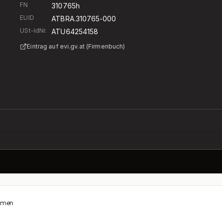
FN
310765h
EUID
ATBRA.310765-000
USt-IdNr.
ATU64254158
Eintrag auf evi.gv.at (Firmenbuch)
hmen