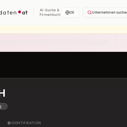
AI-Suche &
daten
at
DE
Unternehmen suche
Firmenbuch
H
g
IDENTIFIKATION