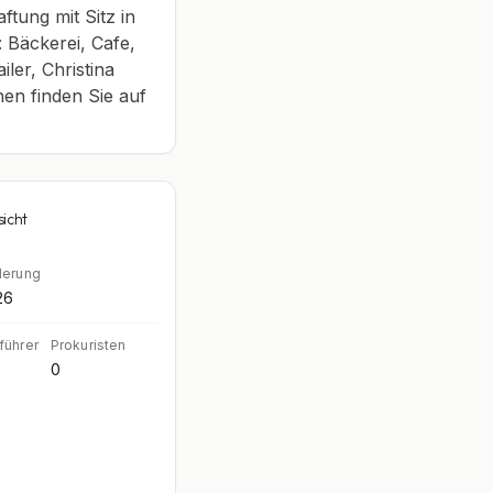
tung mit Sitz in
 Bäckerei, Cafe,
er, Christina
en finden Sie auf
sicht
derung
26
führer
Prokuristen
0