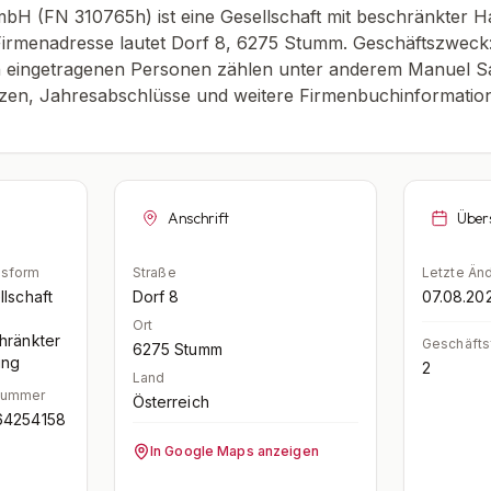
 (FN 310765h) ist eine Gesellschaft mit beschränkter Haf
irmenadresse lautet Dorf 8, 6275 Stumm. Geschäftszweck:
 eingetragenen Personen zählen unter anderem Manuel Sail
nzen, Jahresabschlüsse und weitere Firmenbuchinformation
Anschrift
Über
tsform
Straße
Letzte Än
llschaft
Dorf 8
07.08.20
Ort
hränkter
Geschäfts
6275
Stumm
ung
2
Land
Nummer
Österreich
64254158
In Google Maps anzeigen