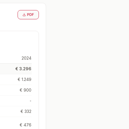
PDF
2024
€ 3.296
€ 1.249
€ 900
-
€ 332
€ 476