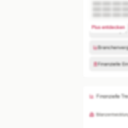
XXX XXX XXX XX
XXX XXX XXX XX
XXX XXX XXX XX
Plus entdecken
Risikoanalyse
Branchenverg
Finanzielle E
Finanzielle Tr
Bilanzentwicklun
K