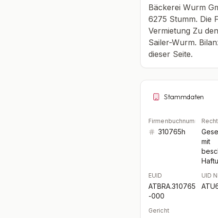
Bäckerei Wurm GmbH
6275 Stumm. Die F
Vermietung Zu den
Sailer-Wurm. Bila
dieser Seite.
Stammdaten
Firmenbuchnummer
Rech
310765h
Gese
mit
besc
Haft
EUID
UID 
ATBRA.310765
ATU
-000
Gericht