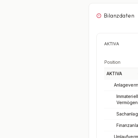
Bilanzdaten
AKTIVA
Position
AKTIVA
Anlagever
Immateriel
Vermögen
Sachanla
Finanzanl
Umlaufver