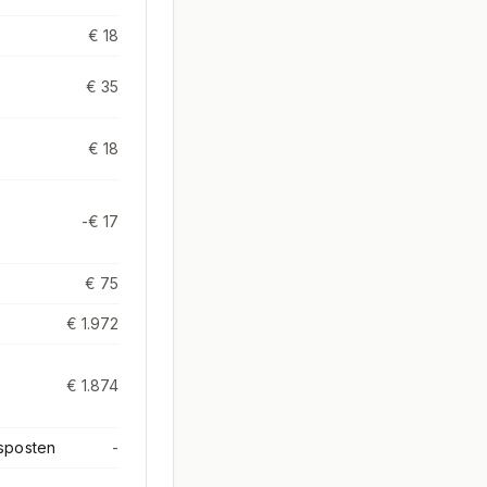
€ 18
€ 35
€ 18
-€ 17
€ 75
€ 1.972
€ 1.874
sposten
-