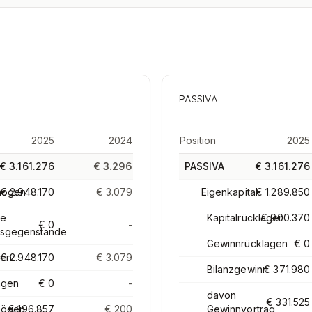
PASSIVA
2025
2024
Position
2025
€ 3.161.276
€ 3.296
PASSIVA
€ 3.161.276
mögen
€ 2.948.170
€ 3.079
Eigenkapital
€ 1.289.850
le
Kapitalrücklagen
€ 900.370
€ 0
-
sgegenstände
Gewinnrücklagen
€ 0
gen
€ 2.948.170
€ 3.079
Bilanzgewinn
€ 371.980
agen
€ 0
-
davon
€ 331.525
mögen
€ 196.857
€ 200
Gewinnvortrag