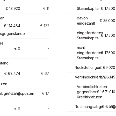
€ 13.920
€ 11
Stammkapital
€ 17.500
gen
davon
€ 35.000
eingezahlt
€ 114.464
€ 122
eingefordertes
sgegenstände
€ 17.500
Stammkapital
re
nicht
€ 0
-
eingefordertes
-€ 17.500
Stammkapital
tand,
Rückstellungen
€ 69.020
€ 68.474
€ 67
Verbindlichkeiten
€ 1.796.145
tuten
Verbindlichkeiten
gegenüber
€ 1.671.910
abgrenzungsposten
€ 16.248
€ 17
Kreditinstituten
Rechnungsabgrenzung
€ 6.260
€ 0
-