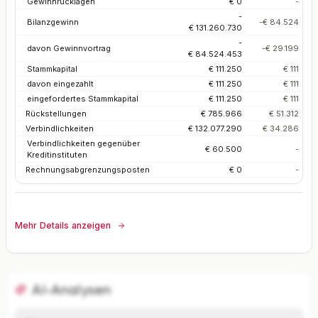
Gewinnrücklagen
€ 0
-
-
Bilanzgewinn
-€ 84.524
€ 131.260.730
-
davon Gewinnvortrag
-€ 29.199
€ 84.524.453
Stammkapital
€ 111.250
€ 111
davon eingezahlt
€ 111.250
€ 111
eingefordertes Stammkapital
€ 111.250
€ 111
Rückstellungen
€ 785.966
€ 51.312
Verbindlichkeiten
€ 132.077.290
€ 34.286
Verbindlichkeiten gegenüber
€ 60.500
-
Kreditinstituten
Rechnungsabgrenzungsposten
€ 0
-
Mehr Details anzeigen
AI-Analysen