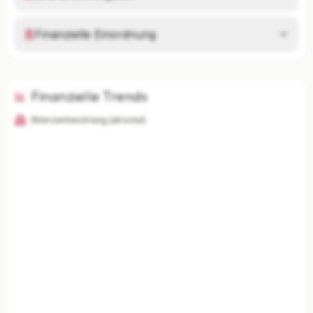
Finanzielle Einordnung
Finanzielle Trends
Bilanzentwicklung (absolut)
KI-Analysen nur mit Plus
Unternehmenszusammenfassung, Risikoanalyse,
Branchenvergleich und finanzielle Einordnung
freischalten.
Mit Plus entsperren — €19,90/Mo
Jederzeit monatlich kündbar.