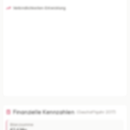
Verbindlichkeiten-Entwicklung
Finanzielle Kennzahlen
(Geschäftsjahr 2017)
Bilanzsumme
€2.4 Mio