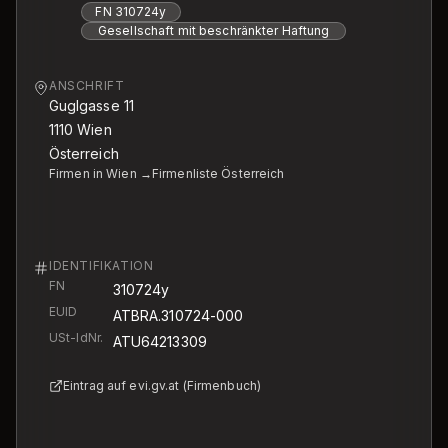
FN
310724y
Gesellschaft mit beschränkter Haftung
ANSCHRIFT
Guglgasse 11
1110
Wien
Österreich
Firmen in Wien →
Firmenliste Österreich
IDENTIFIKATION
FN
310724y
EUID
ATBRA.310724-000
USt-IdNr.
ATU64213309
Eintrag auf evi.gv.at (Firmenbuch)