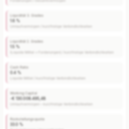
Forderungen / Gesamtvermögen
Liquidität 3. Grades
1.6 %
Umlaufvermögen / kurzfristige Verbindlichkeiten
Liquidität 2. Grades
1.5 %
(Liquide Mittel + Forderungen) / kurzfristige Verbindlichkeiten
Cash Ratio
0.4 %
Liquide Mittel / kurzfristige Verbindlichkeiten
Working Capital
-€ 130.008.495,48
Umlaufvermögen – kurzfristige Verbindlichkeiten
Rückstellungsquote
33.0 %