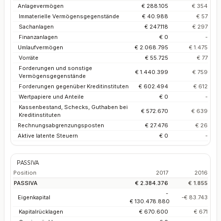
Anlagevermögen
€ 288.105
€ 354
Immaterielle Vermögensgegenstände
€ 40.988
€ 57
Sachanlagen
€ 247.118
€ 297
Finanzanlagen
€ 0
-
Umlaufvermögen
€ 2.068.795
€ 1.475
Vorräte
€ 55.725
€ 77
Forderungen und sonstige
€ 1.440.399
€ 759
Vermögensgegenstände
Forderungen gegenüber Kreditinstituten
€ 602.494
€ 612
Wertpapiere und Anteile
€ 0
-
Kassenbestand, Schecks, Guthaben bei
€ 572.670
€ 639
Kreditinstituten
Rechnungsabgrenzungsposten
€ 27.476
€ 26
Aktive latente Steuern
€ 0
-
PASSIVA
Position
2017
2016
PASSIVA
€ 2.384.376
€ 1.855
-
Eigenkapital
-€ 83.743
€ 130.478.880
Kapitalrücklagen
€ 670.600
€ 671