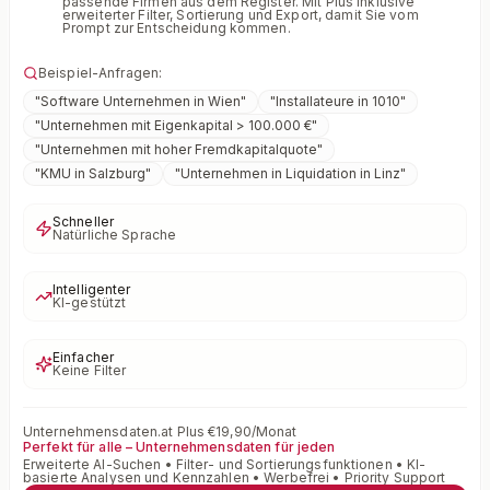
passende Firmen aus dem Register. Mit Plus inklusive
erweiterter Filter, Sortierung und Export, damit Sie vom
Prompt zur Entscheidung kommen.
Beispiel-Anfragen:
"
Software Unternehmen in Wien
"
"
Installateure in 1010
"
"
Unternehmen mit Eigenkapital > 100.000 €
"
"
Unternehmen mit hoher Fremdkapitalquote
"
"
KMU in Salzburg
"
"
Unternehmen in Liquidation in Linz
"
Schneller
Natürliche Sprache
Intelligenter
KI-gestützt
Einfacher
Keine Filter
Unternehmensdaten.at Plus €19,90/Monat
Perfekt für alle – Unternehmensdaten für jeden
Erweiterte AI-Suchen • Filter- und Sortierungsfunktionen • KI-
basierte Analysen und Kennzahlen • Werbefrei • Priority Support