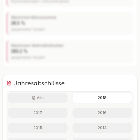
Rückstellungen / Gesamtkapital
Wachstum Bilanzsumme
28.5 %
gegenüber Vorjahr
Wachstum Verbindlichkeiten
285.2 %
gegenüber Vorjahr
Jahresabschlüsse
Alle
2018
Finanzkennzahlen nur mit Plus
2017
2016
Eigenkapitalquote, Verschuldungsgrad, Liquidität und
weitere Kennzahlen im Detail.
2015
2014
Mit Plus entsperren — €19,90/Mo