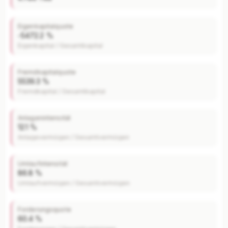
Eigenkapitalquote
-5472.2 %
Eigenkapital / Gesamtkapital
Fremdkapitalquote
5539.3 %
Fremdkapital / Gesamtkapital
Anlagenintensität
12.1 %
Anlagevermögen / Gesamtvermögen
Umlaufintensität
86.8 %
Umlaufvermögen / Gesamtvermögen
Forderungsquote
60.4 %