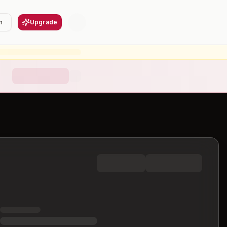
n
Upgrade