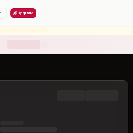
n
Upgrade