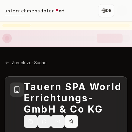
unternehmensdaten
at
DE
Zurück zur Suche
Tauern SPA World
Errichtungs-
GmbH & Co KG