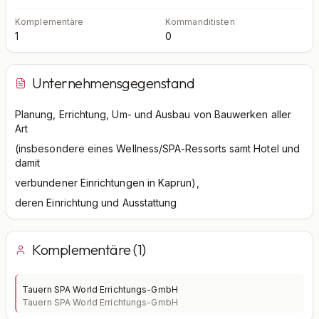
Komplementäre
Kommanditisten
1
0
Unternehmensgegenstand
Planung, Errichtung, Um- und Ausbau von Bauwerken aller
Art
(insbesondere eines Wellness/SPA-Ressorts samt Hotel und
damit
verbundener Einrichtungen in Kaprun),
deren Einrichtung und Ausstattung
Komplementäre (1)
Tauern SPA World Errichtungs-GmbH
Tauern SPA World Errichtungs-GmbH