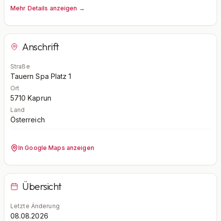
Mehr Details anzeigen →
Anschrift
Straße
Tauern Spa Platz 1
Ort
5710
Kaprun
Land
Österreich
In Google Maps anzeigen
Übersicht
Letzte Änderung
08.08.2026