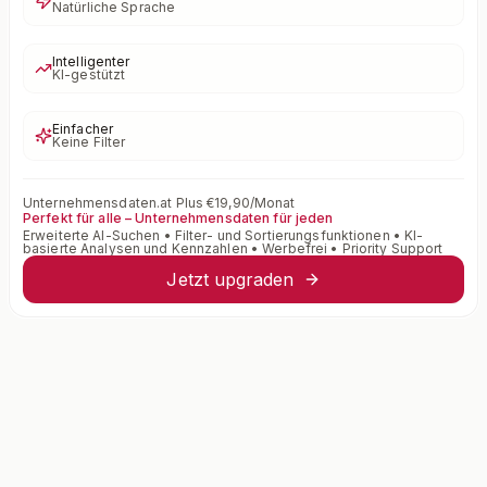
Natürliche Sprache
Intelligenter
KI-gestützt
Einfacher
Keine Filter
Unternehmensdaten.at Plus €19,90/Monat
Perfekt für alle – Unternehmensdaten für jeden
Erweiterte AI-Suchen • Filter- und Sortierungsfunktionen • KI-
basierte Analysen und Kennzahlen • Werbefrei • Priority Support
Jetzt upgraden