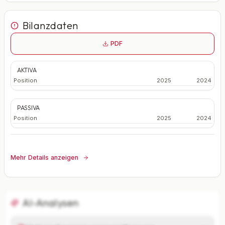
Bilanzdaten
PDF
AKTIVA
Position
2025
2024
PASSIVA
Position
2025
2024
Mehr Details anzeigen
AI-Analysen