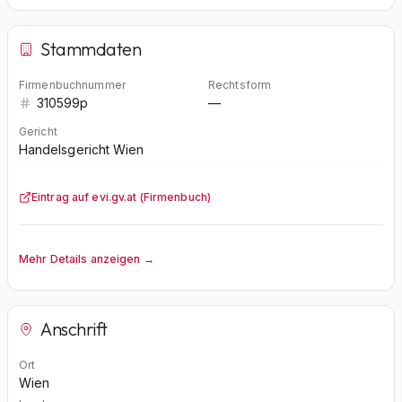
Stammdaten
Firmenbuchnummer
Rechtsform
310599p
—
Gericht
Handelsgericht Wien
Eintrag auf evi.gv.at (Firmenbuch)
Mehr Details anzeigen →
Anschrift
Ort
Wien