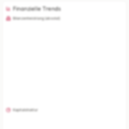
Finanzielle Trends
Bilanzentwicklung (absolut)
KI-Analysen nur mit Plus
Unternehmenszusammenfassung, Risikoanalyse,
Branchenvergleich und finanzielle Einordnung
freischalten.
Mit Plus entsperren — €19,90/Mo
Jederzeit monatlich kündbar.
Kapitalstruktur