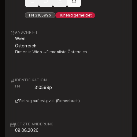
FN
310599p
Ruhend gemeldet
ANSCHRIFT
Wien
Österreich
Firmen in Wien →
Firmenliste Österreich
IDENTIFIKATION
FN
310599p
Eintrag auf evi.gv.at (Firmenbuch)
LETZTE ÄNDERUNG
08.08.2026