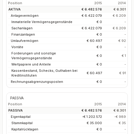
Position
2015
2014
AKTIVA
€ 6.482.576
€ 6.301
Anlagevermögen
€ 6.422.079
€ 6.209
Immaterielle Vermögensgegenstände
€ 0
-
Sachanlagen
€ 6.422.079
€ 6.209
Finanzanlagen
€ 0
-
Umlaufvermögen
€ 60.497
€ 92
Vorräte
€ 0
-
Forderungen und sonstige
€ 0
€ 1
Vermögensgegenstände
Wertpapiere und Anteile
€ 0
-
Kassenbestand, Schecks, Guthaben bei
€ 60.497
€ 91
Kreditinstituten
Rechnungsabgrenzungsposten
€ 0
-
PASSIVA
Position
2015
2014
PASSIVA
€ 6.482.576
€ 6.301
Eigenkapital
-€ 1.202.572
-€ 989
Stammkapital
€ 35.000
€ 35
Kapitalrücklagen
€ 0
-