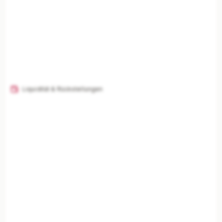
Liquidität & Rückstellungen