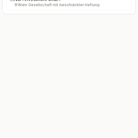
Wien
·
Gesellschaft mit beschränkter Haftung