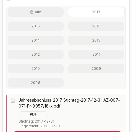
Alle
2017
Finanzkennzahlen nur mit Plus
2016
2015
Eigenkapitalquote, Verschuldungsgrad, Liquidität und
weitere Kennzahlen im Detail.
2014
2013
Mit Plus entsperren — €19,90/Mo
2012
2011
Jederzeit monatlich kündbar.
2010
2009
2008
Jahresabschluss_2017_Stichtag-2017-12-31_AZ-007-
071-Fr-9057/18-x.pdf
PDF
Stichtag: 2017-12-31
Eingereicht: 2018-07-11