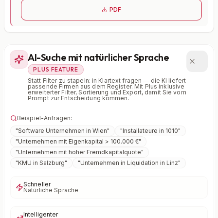
PDF
AI-Suche mit natürlicher Sprache
PLUS FEATURE
Statt Filter zu stapeln: in Klartext fragen — die KI liefert
passende Firmen aus dem Register. Mit Plus inklusive
erweiterter Filter, Sortierung und Export, damit Sie vom
Prompt zur Entscheidung kommen.
Beispiel-Anfragen:
"
Software Unternehmen in Wien
"
"
Installateure in 1010
"
"
Unternehmen mit Eigenkapital > 100.000 €
"
"
Unternehmen mit hoher Fremdkapitalquote
"
"
KMU in Salzburg
"
"
Unternehmen in Liquidation in Linz
"
Schneller
Natürliche Sprache
Intelligenter