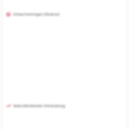
Umlaufvermögen (Struktur)
Verbindlichkeiten-Entwicklung