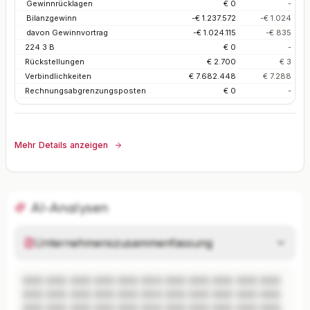
Gewinnrücklagen
€ 0
-
Bilanzgewinn
-€ 1.237.572
-€ 1.024
davon Gewinnvortrag
-€ 1.024.115
-€ 835
224 3 B
€ 0
-
Rückstellungen
€ 2.700
€ 3
Verbindlichkeiten
€ 7.682.448
€ 7.288
Rechnungsabgrenzungsposten
€ 0
-
Mehr Details anzeigen
AI-Analysen
Unternehmenszusammenfassung
XXX XXX XXX XXX XXX XXX XXX XXX XXX XXX XXX 
XXX XXX XXX XXX XXX XXX XXX XXX XXX XXX XXX 
XXX XXX XXX XXX XXX XXX XXX XXX XXX XXX XXX.
