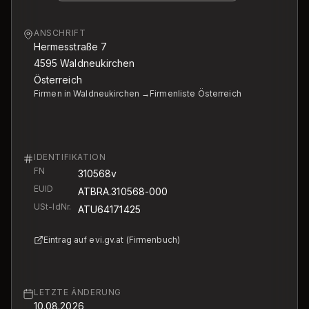
ANSCHRIFT
Hermesstraße 7
4595
Waldneukirchen
Österreich
Firmen in Waldneukirchen →
Firmenliste Österreich
IDENTIFIKATION
FN
310568v
EUID
ATBRA.310568-000
USt-IdNr.
ATU64171425
Eintrag auf evi.gv.at (Firmenbuch)
LETZTE ÄNDERUNG
10.08.2026