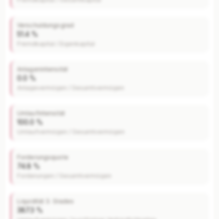
Verschuldungsgrad
51.4 %
Fremdkapital / Eigenkapital
Anlagenintensität
0.0 %
Anlagevermögen / Gesamtvermögen
Umlaufintensität
100.0 %
Umlaufvermögen / Gesamtvermögen
Forderungsquote
74.8 %
Forderungen / Gesamtvermögen
Liquidität 3. Grades
387.3 %