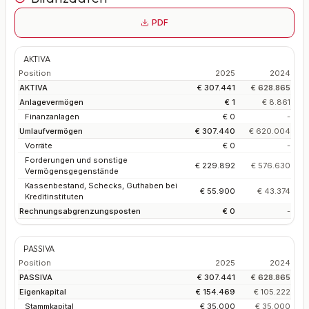
PDF
AKTIVA
Position
2025
2024
AKTIVA
€ 307.441
€ 628.865
Anlagevermögen
€ 1
€ 8.861
Finanzanlagen
€ 0
-
Umlaufvermögen
€ 307.440
€ 620.004
Vorräte
€ 0
-
Forderungen und sonstige
€ 229.892
€ 576.630
Vermögensgegenstände
Kassenbestand, Schecks, Guthaben bei
€ 55.900
€ 43.374
Kreditinstituten
Rechnungsabgrenzungsposten
€ 0
-
PASSIVA
Position
2025
2024
PASSIVA
€ 307.441
€ 628.865
Eigenkapital
€ 154.469
€ 105.222
Stammkapital
€ 35.000
€ 35.000