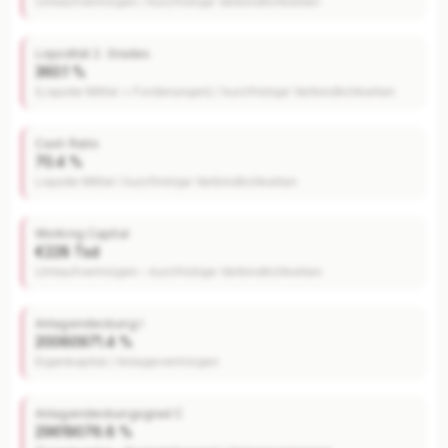
Umlaufvermögen / kurzfristige Verbindlichkeiten
Liquidität 2. Grades
360.1 %
(Liquide Mittel + Forderungen) / kurzfristige Verbindlichkeiten
Cash Ratio
70.4 %
Liquide Mittel / kurzfristige Verbindlichkeiten
Working Capital
€228 Tsd
Umlaufvermögen – kurzfristige Verbindlichkeiten
Anlagendeckung I
20060971.4 %
Eigenkapital / Anlagevermögen
Anlagendeckungsgrad C
29619076.6 %