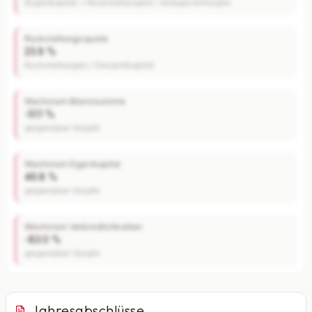
(Eigenkapital + Rückstellungen) / Anlagevermögen
Rückstellungsquote
23.9 %
Rückstellungen / Gesamtkapital
Wachstum Bilanzsumme
-51.1 %
gegenüber Vorjahr
Wachstum Eigenkapital
46.8 %
gegenüber Vorjahr
Wachstum Verbindlichkeiten
-83.0 %
gegenüber Vorjahr
Jahresabschlüsse