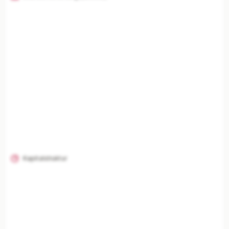
KI-Analysen nur mit Plus
Unternehmenszusammenfassung, Risikoanalyse,
Branchenvergleich und finanzielle Einordnung
freischalten.
Mit Plus entsperren — €19,90/Mo
Jederzeit monatlich kündbar.
Kapitalstruktur