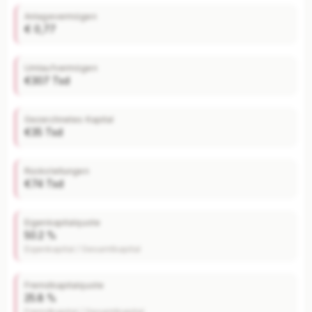
Anlagevermögen
€ 0,77
Umlaufvermögen
€307 Tsd
Gezeichnetes Kapital
€35 Tsd
Rückstellungen
€74 Tsd
Eigenkapitalquote
50.2 %
Eigenkapital / Gesamtkapital
Fremdkapitalquote
25.8 %
Fremdkapital / Gesamtkapital