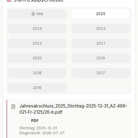
Alle
2025
Finanzkennzahlen nur mit Plus
2024
2023
Eigenkapitalquote, Verschuldungsgrad, Liquidität und
weitere Kennzahlen im Detail.
2022
2021
Mit Plus entsperren — €19,90/Mo
2020
2019
Jederzeit monatlich kündbar.
2018
2017
2016
Jahresabschluss_2025_Stichtag-2025-12-31_AZ-499-
021-Fr-2125/26-b.pdf
PDF
Stichtag: 2025-12-31
Eingereicht: 2026-07-01