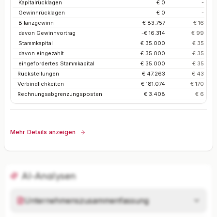
Kapitalrücklagen
€ 0
-
Gewinnrücklagen
€ 0
-
Bilanzgewinn
-€ 83.757
-€ 16
davon Gewinnvortrag
-€ 16.314
€ 99
Stammkapital
€ 35.000
€ 35
davon eingezahlt
€ 35.000
€ 35
eingefordertes Stammkapital
€ 35.000
€ 35
Rückstellungen
€ 47.263
€ 43
Verbindlichkeiten
€ 181.074
€ 170
Rechnungsabgrenzungsposten
€ 3.408
€ 6
Mehr Details anzeigen
AI-Analysen
Unternehmenszusammenfassung