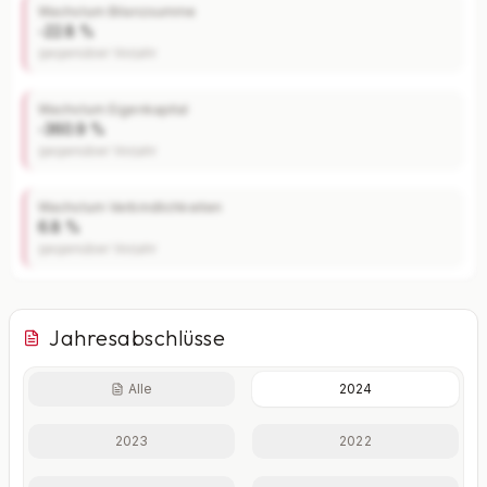
Wachstum Bilanzsumme
-22.8 %
gegenüber Vorjahr
Wachstum Eigenkapital
-360.9 %
gegenüber Vorjahr
Wachstum Verbindlichkeiten
6.8 %
gegenüber Vorjahr
Jahresabschlüsse
Alle
2024
Finanzkennzahlen nur mit Plus
2023
2022
Eigenkapitalquote, Verschuldungsgrad, Liquidität und
weitere Kennzahlen im Detail.