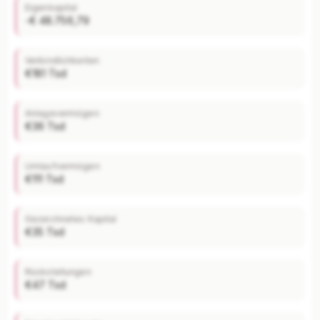
Eigenkapital
weiteren Kennzahlen über die Jahre.
-€ 48.756,79
Mit Plus entsperren — €19,90/Mo
Verbindlichkeiten
€181 Tsd
Jederzeit monatlich kündbar.
Anlagevermögen
€36 Tsd
Umlaufvermögen
€111 Tsd
Gezeichnetes Kapital
€35 Tsd
Rückstellungen
€47 Tsd