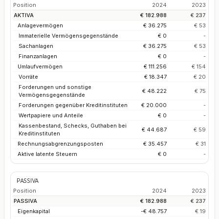
Position
2024
2023
AKTIVA
€ 182.988
€ 237
Anlagevermögen
€ 36.275
€ 53
Immaterielle Vermögensgegenstände
€ 0
-
Sachanlagen
€ 36.275
€ 53
Finanzanlagen
€ 0
-
Umlaufvermögen
€ 111.256
€ 154
Vorräte
€ 18.347
€ 20
Forderungen und sonstige
€ 48.222
€ 75
Vermögensgegenstände
Forderungen gegenüber Kreditinstituten
€ 20.000
-
Wertpapiere und Anteile
€ 0
-
Kassenbestand, Schecks, Guthaben bei
€ 44.687
€ 59
Kreditinstituten
Rechnungsabgrenzungsposten
€ 35.457
€ 31
Aktive latente Steuern
€ 0
-
PASSIVA
Position
2024
2023
PASSIVA
€ 182.988
€ 237
Eigenkapital
-€ 48.757
€ 19