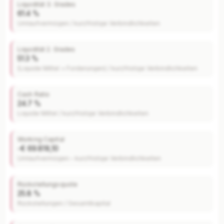
Liquidität 3. Grades
61.4 %
Umlaufvermögen / kurzfristige Verbindlichkeiten
Liquidität 2. Grades
51.3 %
(Liquide Mittel + Forderungen) / kurzfristige Verbindlichkeiten
Cash Ratio
24.7 %
Liquide Mittel / kurzfristige Verbindlichkeiten
Working Capital
-€ 69.818,10
Umlaufvermögen – kurzfristige Verbindlichkeiten
Rückstellungsquote
25.8 %
Rückstellungen / Gesamtkapital