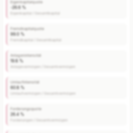
Eigenkapitalquote
-26.6 %
Eigenkapital / Gesamtkapital
Fremdkapitalquote
99.0 %
Fremdkapital / Gesamtkapital
Anlagenintensität
19.8 %
Anlagevermögen / Gesamtvermögen
Umlaufintensität
60.8 %
Umlaufvermögen / Gesamtvermögen
Forderungsquote
26.4 %
Forderungen / Gesamtvermögen