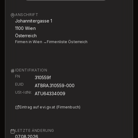
ANSCHRIFT
Johannitergasse 1
1100
Wien
Österreich
Firmen in Wien →
Firmenliste Österreich
IDENTIFIKATION
FN
310559f
EUID
ATBRA.310559-000
USt-IdNr.
ATU64334009
Eintrag auf evi.gv.at (Firmenbuch)
LETZTE ÄNDERUNG
07.08.2026