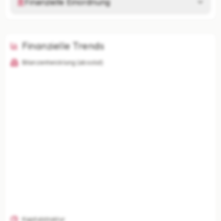
Finanzielle Einordnung
Finanzielle Trends
Bilanzentwicklung (absolut)
KI-Analysen nur mit Plus
Unternehmenszusammenfassung, Risikoanalyse,
Branchenvergleich und finanzielle Einordnung
freischalten.
Mit Plus entsperren — €19,90/Mo
Jederzeit monatlich kündbar.
Kapitalstruktur