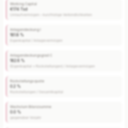
Working Capital
€174 Tsd
Umlaufvermögen – kurzfristige Verbindlichkeiten
Anlagendeckung I
181.8 %
Eigenkapital / Anlagevermögen
Anlagendeckungsgrad C
182.6 %
(Eigenkapital + Rückstellungen) / Anlagevermögen
Rückstellungsquote
0.2 %
Rückstellungen / Gesamtkapital
Wachstum Bilanzsumme
0.0 %
gegenüber Vorjahr