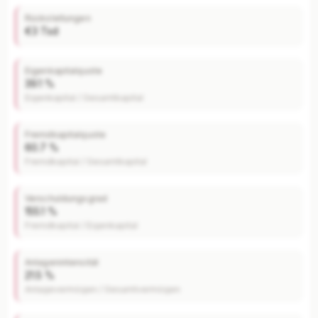
Rückstellungen
€3 Tsd
Eigenkapitalquote
39.1 %
Eigenkapital / Gesamtkapital
Fremdkapitalquote
60.7 %
Fremdkapital / Gesamtkapital
Verschuldungsgrad
155.1 %
Fremdkapital / Eigenkapital
Anlagenintensität
21.5 %
Anlagevermögen / Gesamtvermögen