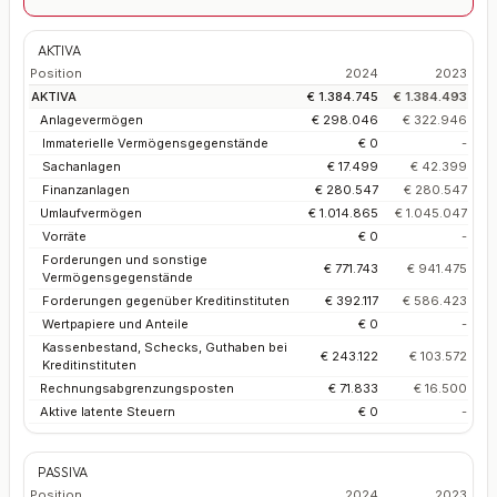
AKTIVA
Position
2024
2023
AKTIVA
€ 1.384.745
€ 1.384.493
Anlagevermögen
€ 298.046
€ 322.946
Immaterielle Vermögensgegenstände
€ 0
-
Sachanlagen
€ 17.499
€ 42.399
Finanzanlagen
€ 280.547
€ 280.547
Umlaufvermögen
€ 1.014.865
€ 1.045.047
Vorräte
€ 0
-
Forderungen und sonstige
€ 771.743
€ 941.475
Vermögensgegenstände
Forderungen gegenüber Kreditinstituten
€ 392.117
€ 586.423
Wertpapiere und Anteile
€ 0
-
Kassenbestand, Schecks, Guthaben bei
€ 243.122
€ 103.572
Kreditinstituten
Rechnungsabgrenzungsposten
€ 71.833
€ 16.500
Aktive latente Steuern
€ 0
-
PASSIVA
Position
2024
2023