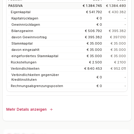
PASSIVA
€ 1.384.745
€ 1.384.493
Eigenkapital
€ 541.792
€ 430.382
Kapitalrücklagen
€ 0
-
Gewinnrücklagen
€ 0
-
Bilanzgewinn
€ 506.792
€ 395.382
davon Gewinnvortrag
€ 395.382
€ 397.010
Stammkapital
€ 35.000
€ 35.000
davon eingezahlt
€ 35.000
€ 35.000
eingefordertes Stammkapital
€ 35.000
€ 35.000
Rückstellungen
€ 2.500
€ 2.100
Verbindlichkeiten
€ 840.453
€ 952.011
Verbindlichkeiten gegenüber
€ 0
-
Kreditinstituten
Rechnungsabgrenzungsposten
€ 0
-
Mehr Details anzeigen