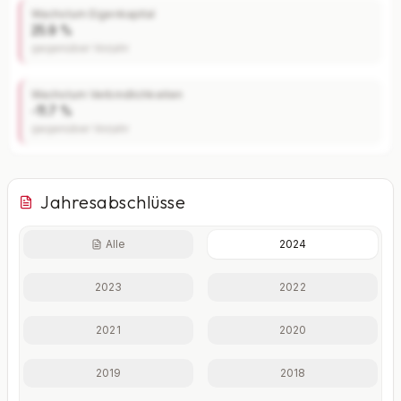
Wachstum Eigenkapital
25.9 %
gegenüber Vorjahr
Wachstum Verbindlichkeiten
-11.7 %
gegenüber Vorjahr
Jahresabschlüsse
Alle
2024
Finanzkennzahlen nur mit Plus
2023
2022
Eigenkapitalquote, Verschuldungsgrad, Liquidität und
weitere Kennzahlen im Detail.
2021
2020
Mit Plus entsperren — €19,90/Mo
2019
2018
Jederzeit monatlich kündbar.