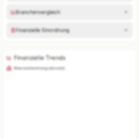
Branchenvergleich
Finanzielle Einordnung
Finanzielle Trends
Bilanzentwicklung (absolut)
KI-Analysen nur mit Plus
Unternehmenszusammenfassung, Risikoanalyse,
Branchenvergleich und finanzielle Einordnung
freischalten.
Mit Plus entsperren — €19,90/Mo
Jederzeit monatlich kündbar.