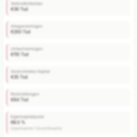
Verbindlichkeiten
€36 Tsd
Jederzeit monatlich kündbar.
Anlagevermögen
€263 Tsd
Umlaufvermögen
€110 Tsd
Gezeichnetes Kapital
€35 Tsd
Rückstellungen
€84 Tsd
Eigenkapitalquote
68.0 %
Eigenkapital / Gesamtkapital