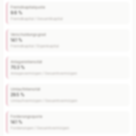
Fremdkapitalquote
9.6 %
Fremdkapital / Gesamtkapital
Verschuldungsgrad
14.1 %
Fremdkapital / Eigenkapital
Anlagenintensität
70.3 %
Anlagevermögen / Gesamtvermögen
Umlaufintensität
29.5 %
Umlaufvermögen / Gesamtvermögen
Forderungsquote
14.1 %
Forderungen / Gesamtvermögen