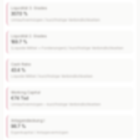
Liquidität 3. Grades
307.0 %
Umlaufvermögen / kurzfristige Verbindlichkeiten
Liquidität 2. Grades
189.7 %
(Liquide Mittel + Forderungen) / kurzfristige Verbindlichkeiten
Cash Ratio
43.4 %
Liquide Mittel / kurzfristige Verbindlichkeiten
Working Capital
€74 Tsd
Umlaufvermögen – kurzfristige Verbindlichkeiten
Anlagendeckung I
96.7 %
Eigenkapital / Anlagevermögen