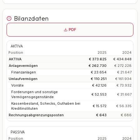
Bilanzdaten
PDF
AKTIVA
Position
2025
2024
AKTIVA
€ 373.625
€ 434.848
Anlagevermögen
€ 262.730
€ 272.228
Finanzanlagen
€ 23.654
€ 21.647
Umlaufvermögen
€ 110.251
€ 161.934
Vorräte
€ 42.126
€ 73.932
Forderungen und sonstige
€ 52.553
€ 31.667
Vermögensgegenstände
Kassenbestand, Schecks, Guthaben bei
€ 15.572
€ 56.335
Kreditinstituten
Rechnungsabgrenzungsposten
€ 643
€ 686
PASSIVA
Position
2025
2024