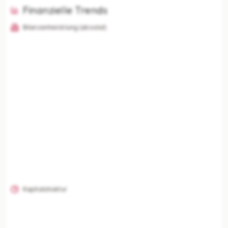
Finanzielle Trends
Bilanzentwicklung (absolut)
KI-Analysen nur mit Plus
Unternehmenszusammenfassung, Risikoanalyse,
Branchenvergleich und finanzielle Einordnung
freischalten.
Mit Plus entsperren — €19,90/Mo
Jederzeit monatlich kündbar.
Kapitalstruktur