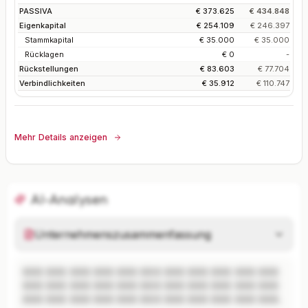
PASSIVA
€ 373.625
€ 434.848
Eigenkapital
€ 254.109
€ 246.397
Stammkapital
€ 35.000
€ 35.000
Rücklagen
€ 0
-
Rückstellungen
€ 83.603
€ 77.704
Verbindlichkeiten
€ 35.912
€ 110.747
Mehr Details anzeigen
AI-Analysen
Unternehmenszusammenfassung
XXX XXX XXX XXX XXX XXX XXX XXX XXX XXX XXX 
XXX XXX XXX XXX XXX XXX XXX XXX XXX XXX XXX 
XXX XXX XXX XXX XXX XXX XXX XXX XXX XXX XXX.
