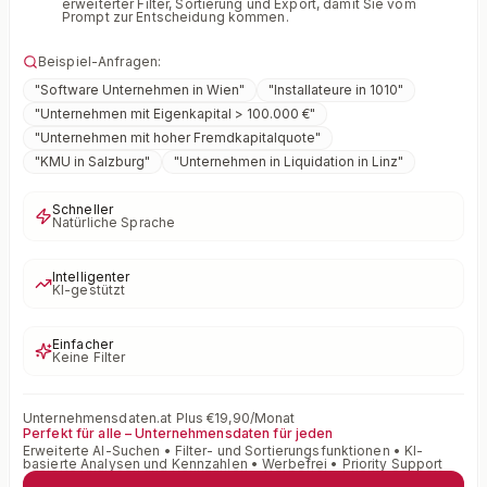
erweiterter Filter, Sortierung und Export, damit Sie vom
Prompt zur Entscheidung kommen.
Beispiel-Anfragen:
"
Software Unternehmen in Wien
"
"
Installateure in 1010
"
"
Unternehmen mit Eigenkapital > 100.000 €
"
"
Unternehmen mit hoher Fremdkapitalquote
"
"
KMU in Salzburg
"
"
Unternehmen in Liquidation in Linz
"
Schneller
Natürliche Sprache
Intelligenter
KI-gestützt
Einfacher
Keine Filter
Unternehmensdaten.at Plus €19,90/Monat
Perfekt für alle – Unternehmensdaten für jeden
Erweiterte AI-Suchen • Filter- und Sortierungsfunktionen • KI-
basierte Analysen und Kennzahlen • Werbefrei • Priority Support