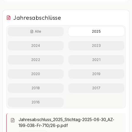
Jahresabschlüsse
Alle
2025
Finanzkennzahlen nur mit Plus
2024
2023
Eigenkapitalquote, Verschuldungsgrad, Liquidität und
weitere Kennzahlen im Detail.
2022
2021
Mit Plus entsperren — €19,90/Mo
2020
2019
Jederzeit monatlich kündbar.
2018
2017
2016
Jahresabschluss_2025_Stichtag-2025-06-30_AZ-
199-038-Fr-710/26-p.pdf