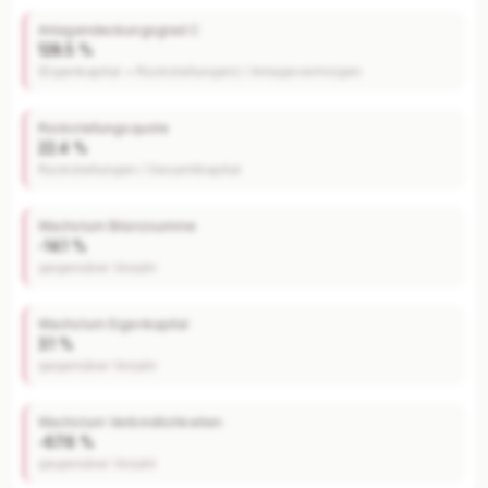
Anlagendeckungsgrad C
128.5 %
(Eigenkapital + Rückstellungen) / Anlagevermögen
Rückstellungsquote
22.4 %
Rückstellungen / Gesamtkapital
Wachstum Bilanzsumme
-14.1 %
gegenüber Vorjahr
Wachstum Eigenkapital
3.1 %
gegenüber Vorjahr
Wachstum Verbindlichkeiten
-67.6 %
gegenüber Vorjahr