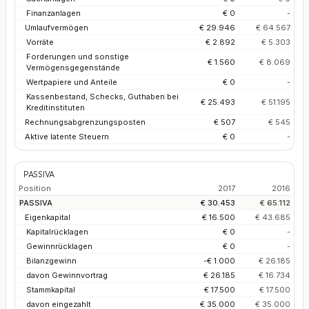
Finanzanlagen
€ 0
-
Umlaufvermögen
€ 29.946
€ 64.567
Vorräte
€ 2.892
€ 5.303
Forderungen und sonstige
€ 1.560
€ 8.069
Vermögensgegenstände
Wertpapiere und Anteile
€ 0
-
Kassenbestand, Schecks, Guthaben bei
€ 25.493
€ 51.195
Kreditinstituten
Rechnungsabgrenzungsposten
€ 507
€ 545
Aktive latente Steuern
€ 0
-
PASSIVA
Position
2017
2016
PASSIVA
€ 30.453
€ 65.112
Eigenkapital
€ 16.500
€ 43.685
Kapitalrücklagen
€ 0
-
Gewinnrücklagen
€ 0
-
Bilanzgewinn
-€ 1.000
€ 26.185
davon Gewinnvortrag
€ 26.185
€ 16.734
Stammkapital
€ 17.500
€ 17.500
davon eingezahlt
€ 35.000
€ 35.000