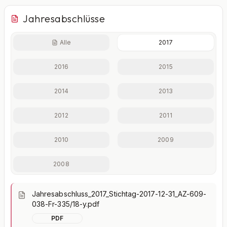
Jahresabschlüsse
Alle
2017
Finanzkennzahlen nur mit Plus
2016
2015
Eigenkapitalquote, Verschuldungsgrad, Liquidität und
weitere Kennzahlen im Detail.
2014
2013
Mit Plus entsperren — €19,90/Mo
2012
2011
Jederzeit monatlich kündbar.
2010
2009
2008
Jahresabschluss_2017_Stichtag-2017-12-31_AZ-609-
038-Fr-335/18-y.pdf
PDF