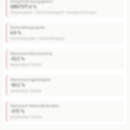
Anlagendeckungsgrad C
12857371.4 %
(Eigenkapital + Rückstellungen) / Anlagevermögen
Rückstellungsquote
4.9 %
Rückstellungen / Gesamtkapital
Wachstum Bilanzsumme
-53.2 %
gegenüber Vorjahr
Wachstum Eigenkapital
-62.2 %
gegenüber Vorjahr
Wachstum Verbindlichkeiten
-37.5 %
gegenüber Vorjahr