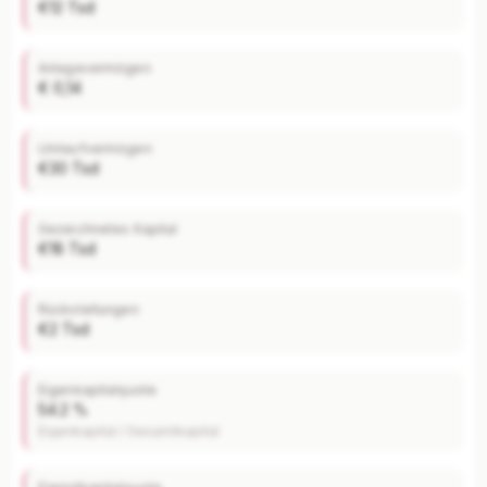
€12 Tsd
Jederzeit monatlich kündbar.
Anlagevermögen
€ 0,14
Umlaufvermögen
€30 Tsd
Gezeichnetes Kapital
€18 Tsd
Rückstellungen
€2 Tsd
Eigenkapitalquote
54.2 %
Eigenkapital / Gesamtkapital