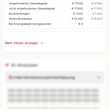
eingefordertes Stammkapital
€ 17.500
€ 17.500
nicht eingefordertes Stammkapital
-€ 17.500
-€ 17.500
Rückstellungen
€ 1.500
€ 1.500
Verbindlichkeiten
€ 12.453
€ 19.927
Rechnungsabgrenzungsposten
€ 0
-
Mehr Details anzeigen
AI-Analysen
Unternehmenszusammenfassung
XXX XXX XXX XXX XXX XXX XXX XXX XXX XXX XXX 
XXX XXX XXX XXX XXX XXX XXX XXX XXX XXX XXX 
XXX XXX XXX XXX XXX XXX XXX XXX XXX XXX XXX.
