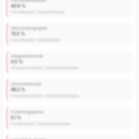
Fremdkapitalquote
40.9 %
Fremdkapital / Gesamtkapital
Verschuldungsgrad
75.5 %
Fremdkapital / Eigenkapital
Anlagenintensität
0.0 %
Anlagevermögen / Gesamtvermögen
Umlaufintensität
98.3 %
Umlaufvermögen / Gesamtvermögen
Forderungsquote
5.1 %
Forderungen / Gesamtvermögen