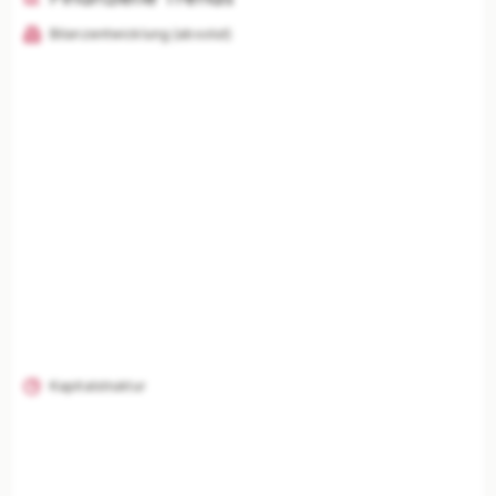
Bilanzentwicklung (absolut)
KI-Analysen nur mit Plus
Unternehmenszusammenfassung, Risikoanalyse,
Branchenvergleich und finanzielle Einordnung
freischalten.
Mit Plus entsperren — €19,90/Mo
Jederzeit monatlich kündbar.
Kapitalstruktur