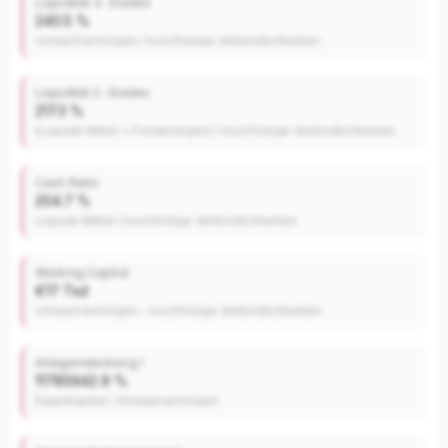
Liquidität 3. Grades
240.5 %
Umlaufvermögen / kurzfristige Verbindlichkeiten
Liquidität 2. Grades
217.3 %
(Liquide Mittel + Forderungen) / kurzfristige Verbindlichkeiten
Cash Ratio
204.7 %
Liquide Mittel / kurzfristige Verbindlichkeiten
Working Capital
€17 Tsd
Umlaufvermögen – kurzfristige Verbindlichkeiten
Anlagendeckung I
11785942.9 %
Eigenkapital / Anlagevermögen