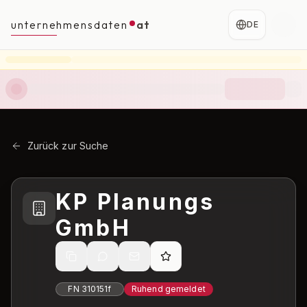
unternehmensdaten
at
DE
Zurück zur Suche
KP Planungs
GmbH
FN
310151f
Ruhend gemeldet