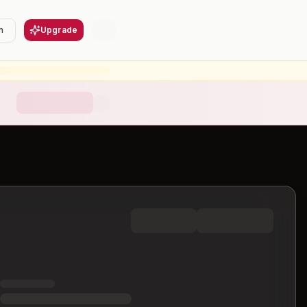
n
Upgrade