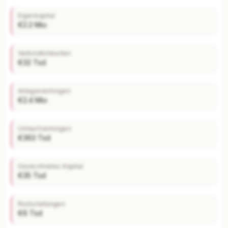
Entwicklung von Bilanzsumme, Eigenkapital und
Eigenkapital
weiteren Kennzahlen über die Jahre.
€2.2 Mio
Mit Plus entsperren — €19,90/Mo
Verbindlichkeiten
€32 Tsd
Jederzeit monatlich kündbar.
Anlagevermögen
€2.4 Mio
Umlaufvermögen
€363 Tsd
Gezeichnetes Kapital
€35 Tsd
Rückstellungen
€6 Tsd