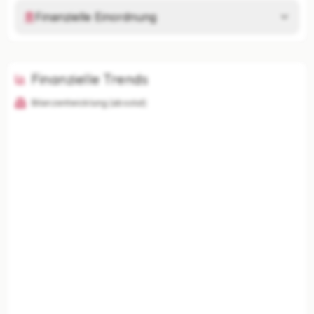
Finanzielle Einordnung
Finanzielle Trends
Bilanzentwicklung (absolut)
KI-Analysen nur mit Plus
Unternehmenszusammenfassung, Risikoanalyse,
Branchenvergleich und finanzielle Einordnung
freischalten.
Mit Plus entsperren — €19,90/Mo
Jederzeit monatlich kündbar.