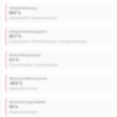
Anlagendeckung I
93.5 %
Eigenkapital / Anlagevermögen
Anlagendeckungsgrad C
93.7 %
(Eigenkapital + Rückstellungen) / Anlagevermögen
Rückstellungsquote
0.2 %
Rückstellungen / Gesamtkapital
Wachstum Bilanzsumme
-50.5 %
gegenüber Vorjahr
Wachstum Eigenkapital
1.8 %
gegenüber Vorjahr