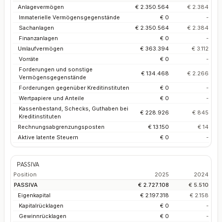
Anlagevermögen
€ 2.350.564
€ 2.384
Immaterielle Vermögensgegenstände
€ 0
-
Sachanlagen
€ 2.350.564
€ 2.384
Finanzanlagen
€ 0
-
Umlaufvermögen
€ 363.394
€ 3.112
Vorräte
€ 0
-
Forderungen und sonstige
€ 134.468
€ 2.266
Vermögensgegenstände
Forderungen gegenüber Kreditinstituten
€ 0
-
Wertpapiere und Anteile
€ 0
-
Kassenbestand, Schecks, Guthaben bei
€ 228.926
€ 845
Kreditinstituten
Rechnungsabgrenzungsposten
€ 13.150
€ 14
Aktive latente Steuern
€ 0
-
PASSIVA
Position
2025
2024
PASSIVA
€ 2.727.108
€ 5.510
Eigenkapital
€ 2.197.318
€ 2.158
Kapitalrücklagen
€ 0
-
Gewinnrücklagen
€ 0
-