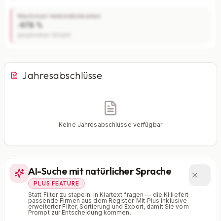
Wachstum Verbindlichkeiten
-97.8 %
gegenüber Vorjahr
Jahresabschlüsse
Finanzkennzahlen nur mit Plus
Keine Jahresabschlüsse verfügbar
Eigenkapitalquote, Verschuldungsgrad, Liquidität und
weitere Kennzahlen im Detail.
Mit Plus entsperren — €19,90/Mo
AI-Suche mit natürlicher Sprache
PLUS FEATURE
Jederzeit monatlich kündbar.
Statt Filter zu stapeln: in Klartext fragen — die KI liefert
passende Firmen aus dem Register. Mit Plus inklusive
erweiterter Filter, Sortierung und Export, damit Sie vom
Prompt zur Entscheidung kommen.