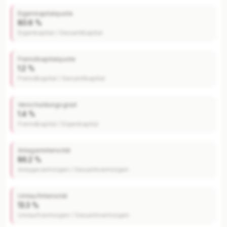
Eigenkapitalquote
80.6 %
Eigenkapital / Gesamtkapital
Fremdkapitalquote
1.2 %
Fremdkapital / Gesamtkapital
Verschuldungsgrad
1.4 %
Fremdkapital / Eigenkapital
Anlagenintensität
86.2 %
Anlagevermögen / Gesamtvermögen
Umlaufintensität
13.3 %
Umlaufvermögen / Gesamtvermögen