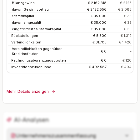
Bilanzgewinn
€ 2.162.318
€ 2.123
davon Gewinnvortrag
€ 2.122.556
€ 2.085
Stammkapital
€ 35.000
€ 35
davon eingezahlt
€ 35.000
€ 35
eingefordertes Stammkapital
€ 35.000
€ 35
Rückstellungen
€ 5.500
€ 1.312
Verbindlichkeiten
€ 31.703
€ 1.426
Verbindlichkeiten gegenüber
€ 0
-
Kreditinstituten
Rechnungsabgrenzungsposten
€ 0
€ 120
Investitionszuschüsse
€ 492.587
€ 494
Mehr Details anzeigen
AI-Analysen
Unternehmenszusammenfassung