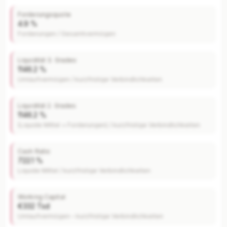
Forderungsquote
4.9 %
Forderungen / Gesamtvermögen
Liquidität 3. Grades
1146.2 %
Umlaufvermögen / kurzfristige Verbindlichkeiten
Liquidität 2. Grades
1146.2 %
(Liquide Mittel + Forderungen) / kurzfristige Verbindlichkeiten
Cash Ratio
722.1 %
Liquide Mittel / kurzfristige Verbindlichkeiten
Working Capital
€332 Tsd
Umlaufvermögen – kurzfristige Verbindlichkeiten