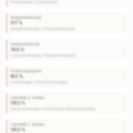
Fremdkapital / Eigenkapital
Anlagenintensität
17.7 %
Anlagevermögen / Gesamtvermögen
Umlaufintensität
78.6 %
Umlaufvermögen / Gesamtvermögen
Forderungsquote
18.5 %
Forderungen / Gesamtvermögen
Liquidität 3. Grades
741.2 %
Umlaufvermögen / kurzfristige Verbindlichkeiten
Liquidität 2. Grades
741.2 %