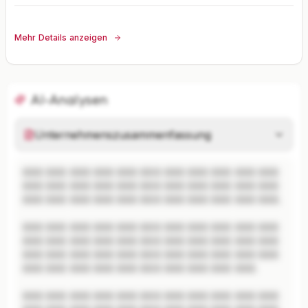
Mehr Details anzeigen
AI-Analysen
Unternehmenszusammenfassung
XXX XXX XXX XXX XXX XXX XXX XXX XXX XXX XXX 
XXX XXX XXX XXX XXX XXX XXX XXX XXX XXX XXX 
XXX XXX XXX XXX XXX XXX XXX XXX XXX XXX XXX.

XXX XXX XXX XXX XXX XXX XXX XXX XXX XXX XXX 
XXX XXX XXX XXX XXX XXX XXX XXX XXX XXX XXX 
XXX XXX XXX XXX XXX XXX XXX XXX XXX XXX XXX 
XXX XXX XXX XXX XXX XXX XXX XXX XXX XXX.

XXX XXX XXX XXX XXX XXX XXX XXX XXX XXX XXX 