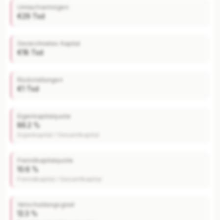
Umlaufvermögen
€29 Tsd
Gezeichnetes Kapital
€18 Tsd
Rückstellungen
€1 Tsd
Eigenkapitalquote
86.2 %
Eigenkapital / Gesamtkapital
Fremdkapitalquote
10.6 %
Fremdkapital / Gesamtkapital
Verschuldungsgrad
12.3 %