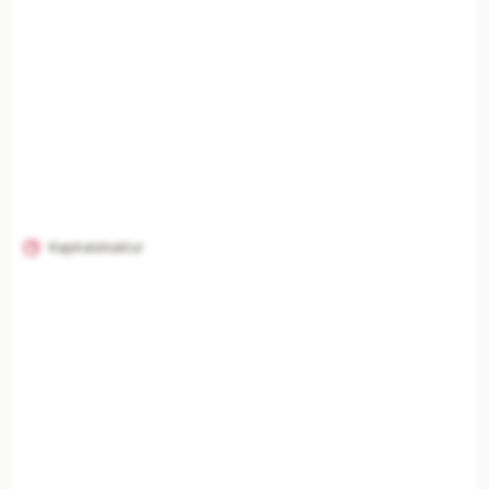
Branchenvergleich und finanzielle Einordnung
freischalten.
Mit Plus entsperren — €19,90/Mo
Jederzeit monatlich kündbar.
Kapitalstruktur