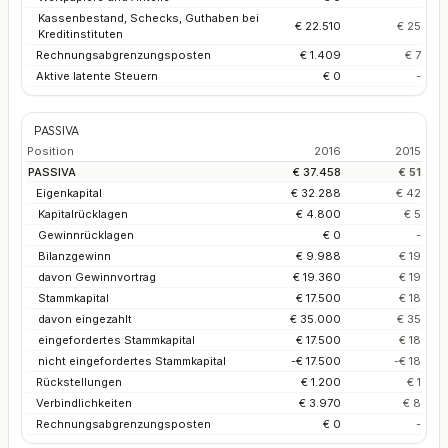
Kassenbestand, Schecks, Guthaben bei
€ 22.510
€ 25
Kreditinstituten
Rechnungsabgrenzungsposten
€ 1.409
€ 7
Aktive latente Steuern
€ 0
-
PASSIVA
Position
2016
2015
PASSIVA
€ 37.458
€ 51
Eigenkapital
€ 32.288
€ 42
Kapitalrücklagen
€ 4.800
€ 5
Gewinnrücklagen
€ 0
-
Bilanzgewinn
€ 9.988
€ 19
davon Gewinnvortrag
€ 19.360
€ 19
Stammkapital
€ 17.500
€ 18
davon eingezahlt
€ 35.000
€ 35
eingefordertes Stammkapital
€ 17.500
€ 18
nicht eingefordertes Stammkapital
-€ 17.500
-€ 18
Rückstellungen
€ 1.200
€ 1
Verbindlichkeiten
€ 3.970
€ 8
Rechnungsabgrenzungsposten
€ 0
-