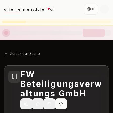
unternehmensdaten
at
DE
Zurück zur Suche
FW
Beteiligungsverw
altungs GmbH