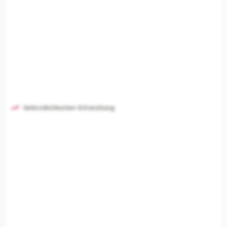
Verbindlichkeiten-Entwicklung