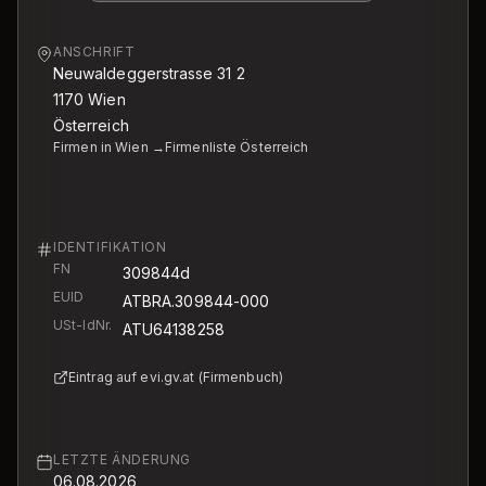
ANSCHRIFT
Neuwaldeggerstrasse 31 2
1170
Wien
Österreich
Firmen in Wien →
Firmenliste Österreich
IDENTIFIKATION
FN
309844d
EUID
ATBRA.309844-000
USt-IdNr.
ATU64138258
Eintrag auf evi.gv.at (Firmenbuch)
LETZTE ÄNDERUNG
06.08.2026