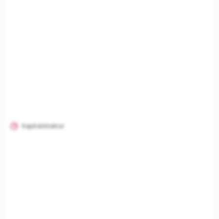
Unternehmenszusammenfassung, Risikoanalyse,
Branchenvergleich und finanzielle Einordnung
freischalten.
Mit Plus entsperren — €19,90/Mo
Jederzeit monatlich kündbar.
Kapitalstruktur