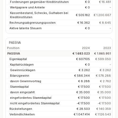
Forderungen gegenüber Kreditinstituten
€ 0
€ 16.481
Wertpapiere und Anteile
€ 0
-
Kassenbestand, Schecks, Guthaben bei
€ 505.182
€ 1.200.667
Kreditinstituten
Rechnungsabgrenzungsposten
€ 16.362
€ 8.645
Aktive latente Steuern
€ 0
-
PASSIVA
Position
2024
2023
PASSIVA
€ 1.683.023
€ 1.865.951
Eigenkapital
€ 607.105
€ 599.050
Kapitalrücklagen
€ 0
-
Gewinnrücklagen
€ 3.262
€ 3.262
Bilanzgewinn
€ 586.344
€ 578.288
davon Gewinnvortrag
€ 8.288
€ 2.762
Stammkapital
€ 17.500
€ 17.500
davon eingezahlt
€ 35.000
€ 35.000
eingefordertes Stammkapital
€ 17.500
€ 17.500
nicht eingefordertes Stammkapital
-€ 17.500
-€ 17.500
Rückstellungen
€ 28.503
€ 140.359
Verbindlichkeiten
€ 1.047.414
€ 1.126.543