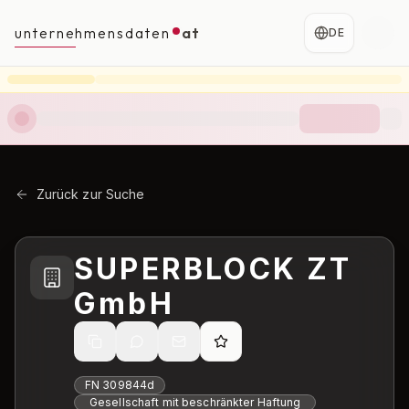
unternehmensdaten
at
DE
Zurück zur Suche
SUPERBLOCK ZT
GmbH
FN
309844d
Gesellschaft mit beschränkter Haftung