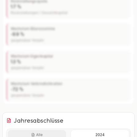
Rückstellungsquote
1.7 %
Rückstellungen / Gesamtkapital
Wachstum Bilanzsumme
-9.9 %
gegenüber Vorjahr
Wachstum Eigenkapital
1.3 %
gegenüber Vorjahr
Wachstum Verbindlichkeiten
-7.2 %
gegenüber Vorjahr
Jahresabschlüsse
Alle
2024