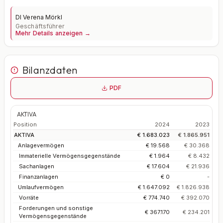
DI Verena Mörkl
Geschäftsführer
Mehr Details anzeigen →
Bilanzdaten
PDF
AKTIVA
Position
2024
2023
AKTIVA
€ 1.683.023
€ 1.865.951
Anlagevermögen
€ 19.568
€ 30.368
Immaterielle Vermögensgegenstände
€ 1.964
€ 8.432
Sachanlagen
€ 17.604
€ 21.936
Finanzanlagen
€ 0
-
Umlaufvermögen
€ 1.647.092
€ 1.826.938
Vorräte
€ 774.740
€ 392.070
Forderungen und sonstige
€ 367.170
€ 234.201
Vermögensgegenstände