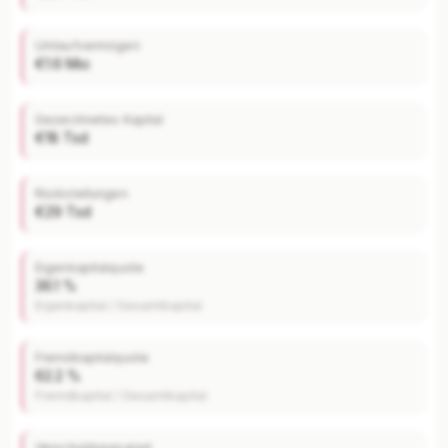
Umlaufvermögen
€1.6 Mio
Gezeichnetes Kapital
€18 Tsd
Rückstellungen
€29 Tsd
Eigenkapitalquote
36.1 %
Eigenkapital / Gesamtkapital
Fremdkapitalquote
62.2 %
Fremdkapital / Gesamtkapital
Verschuldungsgrad