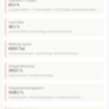
Liquidität 2. Grades
83.3 %
(Liquide Mittel + Forderungen) / kurzfristige Verbindlichkeiten
Cash Ratio
48.2 %
Liquide Mittel / kurzfristige Verbindlichkeiten
Working Capital
€600 Tsd
Umlaufvermögen – kurzfristige Verbindlichkeiten
Anlagendeckung I
3102.5 %
Eigenkapital / Anlagevermögen
Anlagendeckungsgrad C
3248.2 %
(Eigenkapital + Rückstellungen) / Anlagevermögen