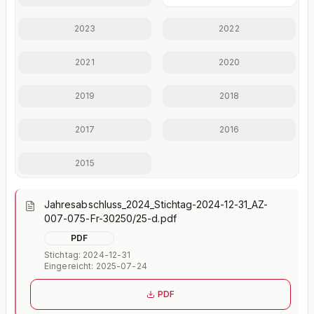
Finanzkennzahlen nur mit Plus
2023
2022
Eigenkapitalquote, Verschuldungsgrad, Liquidität und
weitere Kennzahlen im Detail.
2021
2020
Mit Plus entsperren — €19,90/Mo
2019
2018
Jederzeit monatlich kündbar.
2017
2016
2015
Jahresabschluss_2024_Stichtag-2024-12-31_AZ-
007-075-Fr-30250/25-d.pdf
PDF
Stichtag: 2024-12-31
Eingereicht: 2025-07-24
PDF