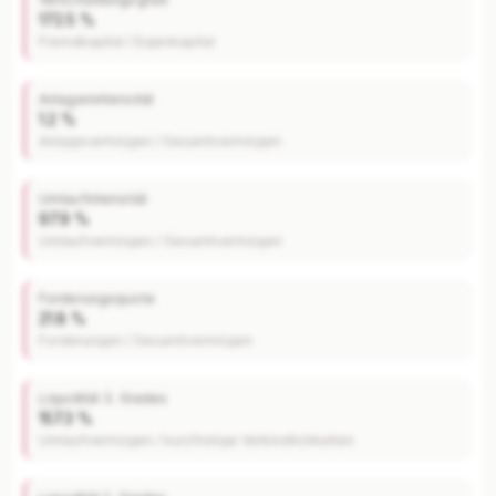
172.5 %
Fremdkapital / Eigenkapital
Anlagenintensität
1.2 %
Anlagevermögen / Gesamtvermögen
Umlaufintensität
97.9 %
Umlaufvermögen / Gesamtvermögen
Forderungsquote
21.8 %
Forderungen / Gesamtvermögen
Liquidität 3. Grades
157.3 %
Umlaufvermögen / kurzfristige Verbindlichkeiten