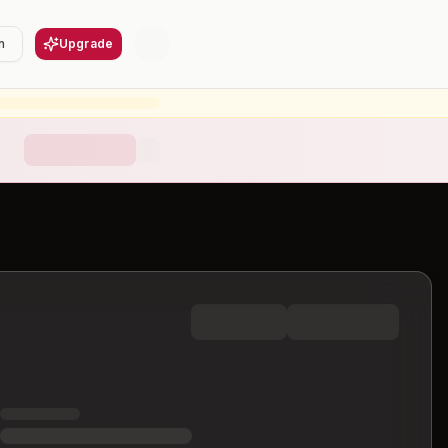
n
Upgrade