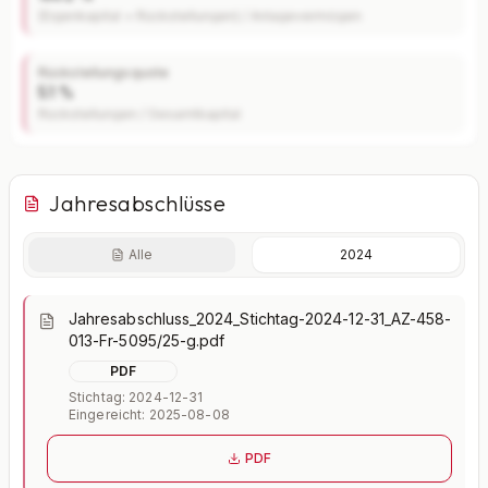
(Eigenkapital + Rückstellungen) / Anlagevermögen
Rückstellungsquote
5.1 %
Rückstellungen / Gesamtkapital
Jahresabschlüsse
Alle
2024
Finanzkennzahlen nur mit Plus
Jahresabschluss_2024_Stichtag-2024-12-31_AZ-458-
Eigenkapitalquote, Verschuldungsgrad, Liquidität und
013-Fr-5095/25-g.pdf
weitere Kennzahlen im Detail.
PDF
Mit Plus entsperren — €19,90/Mo
Stichtag: 2024-12-31
Eingereicht: 2025-08-08
Jederzeit monatlich kündbar.
PDF