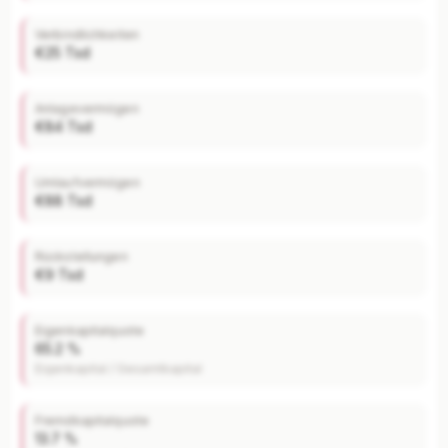
Verbindlichkeiten
€25 Tsd
Anlagevermögen
€84 Tsd
Umlaufvermögen
€88 Tsd
Rückstellungen
€9 Tsd
Eigenkapitalquote
65.2 %
Eigenkapital / Gesamtkapital
Fremdkapitalquote
13.7 %