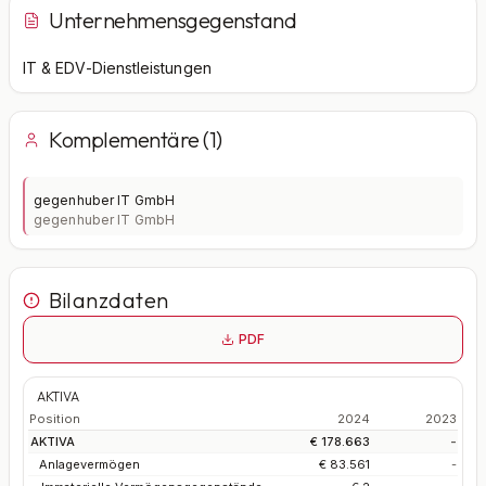
Unternehmensgegenstand
IT & EDV-Dienstleistungen
Komplementäre (1)
gegenhuber IT GmbH
gegenhuber IT GmbH
Bilanzdaten
PDF
AKTIVA
Position
2024
2023
AKTIVA
€ 178.663
-
Anlagevermögen
€ 83.561
-