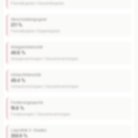
Fremdkapital / Gesamtkapital
Verschuldungsgrad
21.1 %
Fremdkapital / Eigenkapital
Anlagenintensität
46.8 %
Anlagevermögen / Gesamtvermögen
Umlaufintensität
49.4 %
Umlaufvermögen / Gesamtvermögen
Forderungsquote
18.8 %
Forderungen / Gesamtvermögen
Liquidität 3. Grades
359.9 %