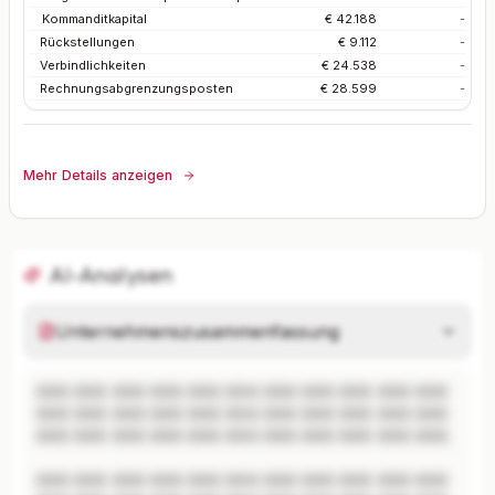
Kommanditkapital
€ 42.188
-
Rückstellungen
€ 9.112
-
Verbindlichkeiten
€ 24.538
-
Rechnungsabgrenzungsposten
€ 28.599
-
Mehr Details anzeigen
AI-Analysen
Unternehmenszusammenfassung
XXX XXX XXX XXX XXX XXX XXX XXX XXX XXX XXX 
XXX XXX XXX XXX XXX XXX XXX XXX XXX XXX XXX 
XXX XXX XXX XXX XXX XXX XXX XXX XXX XXX XXX.

XXX XXX XXX XXX XXX XXX XXX XXX XXX XXX XXX 