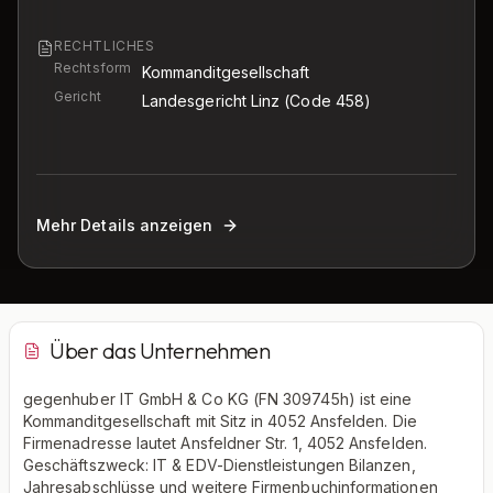
RECHTLICHES
Rechtsform
Kommanditgesellschaft
Gericht
Landesgericht Linz
(Code 458)
Mehr Details anzeigen
Über das Unternehmen
gegenhuber IT GmbH & Co KG (FN 309745h) ist eine
Kommanditgesellschaft mit Sitz in 4052 Ansfelden. Die
Firmenadresse lautet Ansfeldner Str. 1, 4052 Ansfelden.
Geschäftszweck: IT & EDV-Dienstleistungen Bilanzen,
Jahresabschlüsse und weitere Firmenbuchinformationen