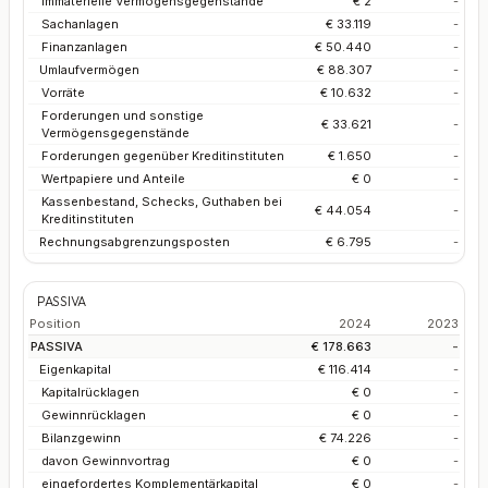
Immaterielle Vermögensgegenstände
€ 2
-
Sachanlagen
€ 33.119
-
Finanzanlagen
€ 50.440
-
Umlaufvermögen
€ 88.307
-
Vorräte
€ 10.632
-
Forderungen und sonstige
€ 33.621
-
Vermögensgegenstände
Forderungen gegenüber Kreditinstituten
€ 1.650
-
Wertpapiere und Anteile
€ 0
-
Kassenbestand, Schecks, Guthaben bei
€ 44.054
-
Kreditinstituten
Rechnungsabgrenzungsposten
€ 6.795
-
PASSIVA
Position
2024
2023
PASSIVA
€ 178.663
-
Eigenkapital
€ 116.414
-
Kapitalrücklagen
€ 0
-
Gewinnrücklagen
€ 0
-
Bilanzgewinn
€ 74.226
-
davon Gewinnvortrag
€ 0
-
eingefordertes Komplementärkapital
€ 0
-