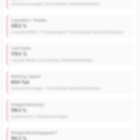
Umlaufvermögen / kurzfristige Verbindlichkeiten
Liquidität 2. Grades
316.5 %
(Liquide Mittel + Forderungen) / kurzfristige Verbindlichkeiten
Cash Ratio
179.5 %
Liquide Mittel / kurzfristige Verbindlichkeiten
Working Capital
€64 Tsd
Umlaufvermögen – kurzfristige Verbindlichkeiten
Anlagendeckung I
139.3 %
Eigenkapital / Anlagevermögen
Anlagendeckungsgrad C
150.2 %