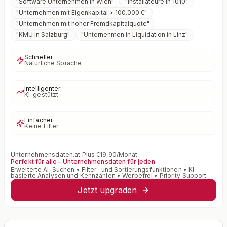
"
Software Unternehmen in Wien
"
"
Installateure in 1010
"
"
Unternehmen mit Eigenkapital > 100.000 €
"
"
Unternehmen mit hoher Fremdkapitalquote
"
"
KMU in Salzburg
"
"
Unternehmen in Liquidation in Linz
"
Schneller
Natürliche Sprache
Intelligenter
KI-gestützt
Einfacher
Keine Filter
Unternehmensdaten.at Plus €19,90/Monat
Perfekt für alle – Unternehmensdaten für jeden
Erweiterte AI-Suchen • Filter- und Sortierungsfunktionen • KI-
basierte Analysen und Kennzahlen • Werbefrei • Priority Support
Jetzt upgraden