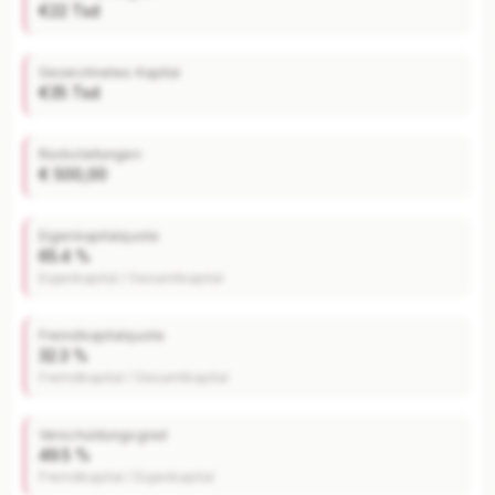
€22 Tsd
Gezeichnetes Kapital
€35 Tsd
Rückstellungen
€ 500,00
Eigenkapitalquote
65.4 %
Eigenkapital / Gesamtkapital
Fremdkapitalquote
32.3 %
Fremdkapital / Gesamtkapital
Verschuldungsgrad
49.5 %
Fremdkapital / Eigenkapital