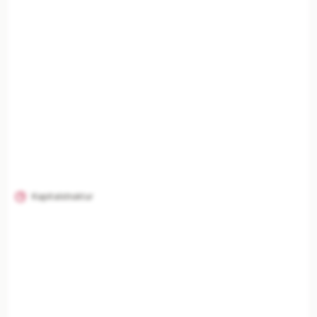
Unternehmenszusammenfassung, Risikoanalyse,
Branchenvergleich und finanzielle Einordnung
freischalten.
Mit Plus entsperren — €19,90/Mo
Jederzeit monatlich kündbar.
Kapitalstruktur