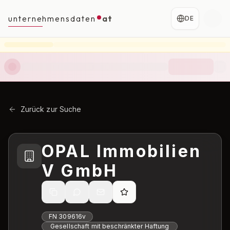
unternehmensdaten
at
DE
Zurück zur Suche
OPAL Immobilien
V GmbH
FN
309616v
Gesellschaft mit beschränkter Haftung