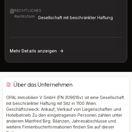
RECHTLICHES
Rechtsform
Gesellschaft mit beschränkter Haftung
Mehr Details anzeigen
Über das Unternehmen
OPAL Immobilien V GmbH (FN 309616v) ist eine Gesellschaft
mit beschränkter Haftung mit Sitz in 1100 Wien.
Geschäftszweck: Ankauf, Verkauf von Liegenschaften und
Hotelbetrieb Zu den eingetragenen Personen zählen unter
anderem Manfred Birg. Bilanzen, Jahresabschlüsse und
weitere Firmenbuchinformationen finden Sie auf dieser