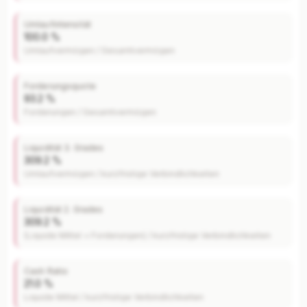
Umlaufintensität
100.0 %
Umlaufvermögen / Gesamtvermögen
Forderungsquote
93.2 %
Forderungen / Gesamtvermögen
Liquidität 3. Grades
309.2 %
Umlaufvermögen / kurzfristige Verbindlichkeiten
Liquidität 2. Grades
309.2 %
(Liquide Mittel + Forderungen) / kurzfristige Verbindlichkeiten
Cash Ratio
21.0 %
Liquide Mittel / kurzfristige Verbindlichkeiten