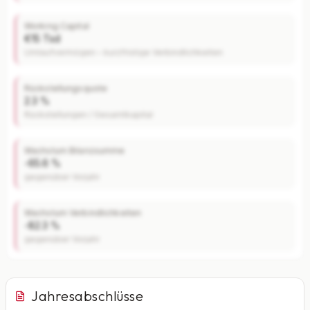
Working Capital
€15 Tsd
Umlaufvermögen – kurzfristige Verbindlichkeiten
Rückstellungsquote
2.3 %
Rückstellungen / Gesamtkapital
Wachstum Bilanzsumme
-65.6 %
gegenüber Vorjahr
Wachstum Verbindlichkeiten
-82.3 %
gegenüber Vorjahr
Jahresabschlüsse