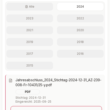
Alle
2024
Finanzkennzahlen nur mit Plus
2023
2022
Eigenkapitalquote, Verschuldungsgrad, Liquidität und
weitere Kennzahlen im Detail.
2021
2020
Mit Plus entsperren — €19,90/Mo
2019
2018
Jederzeit monatlich kündbar.
2017
2016
2015
Jahresabschluss_2024_Stichtag-2024-12-31_AZ-239-
008-Fr-10431/25-y.pdf
PDF
Stichtag: 2024-12-31
Eingereicht: 2025-09-25