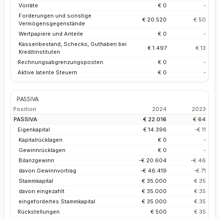
Vorräte
€ 0
-
Forderungen und sonstige
€ 20.520
€ 50
Vermögensgegenstände
Wertpapiere und Anteile
€ 0
-
Kassenbestand, Schecks, Guthaben bei
€ 1.497
€ 13
Kreditinstituten
Rechnungsabgrenzungsposten
€ 0
-
Aktive latente Steuern
€ 0
-
PASSIVA
Position
2024
2023
PASSIVA
€ 22.016
€ 64
Eigenkapital
€ 14.396
-€ 11
Kapitalrücklagen
€ 0
-
Gewinnrücklagen
€ 0
-
Bilanzgewinn
-€ 20.604
-€ 46
davon Gewinnvortrag
-€ 46.419
-€ 71
Stammkapital
€ 35.000
€ 35
davon eingezahlt
€ 35.000
€ 35
eingefordertes Stammkapital
€ 35.000
€ 35
Rückstellungen
€ 500
€ 35