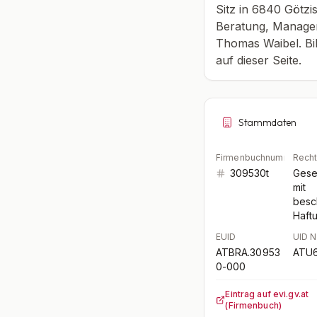
Sitz in 6840 Götzi
Beratung, Managem
Thomas Waibel. Bi
auf dieser Seite.
Stammdaten
Firmenbuchnummer
Rech
309530t
Gese
mit
besc
Haft
EUID
UID 
ATBRA.30953
ATU
0-000
Eintrag auf evi.gv.at
(Firmenbuch)