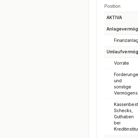
Position
AKTIVA
Anlagevermö
Finanzanla
Umlaufvermö
Vorräte
Forderung
und
sonstige
Vermögens
Kassenbest
Schecks,
Guthaben
bei
Kreditinstit