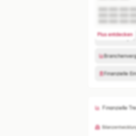
XXX XXX XXX XX
XXX XXX XXX XX
XXX XXX XXX XX
Plus entdecken
Risikoanalyse
Branchenverg
Finanzielle E
Finanzielle Tr
Bilanzentwicklun
K