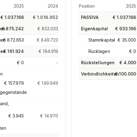
2025
2024
Position
2025
€ 1.037.166
€ 1.016.952
PASSIVA
€ 1.037.166
gen
€ 875.242
€ 852.033
Eigenkapital
€ 933.166
gen
€ 872.653
€ 849.723
Stammkapital
€ 35.000
gen
€ 161.924
€ 164.919
Rücklagen
€ 0
€ 0
-
Rückstellungen
€ 4.000
en
Verbindlichkeiten
€ 100.000
€ 157.979
€ 149.949
gegenstände
and,
€ 3.945
€ 14.970
uten