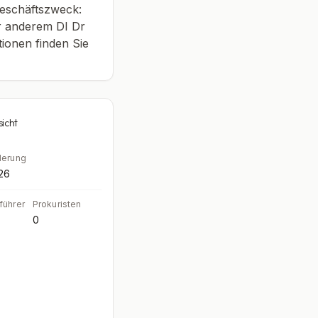
Geschäftszweck:
r anderem DI Dr
ionen finden Sie
sicht
derung
26
führer
Prokuristen
0