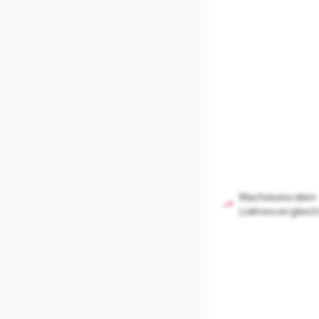
Unterneh
Branchenvergle
Mi
Wachstumsraten
(Jahresvergleich