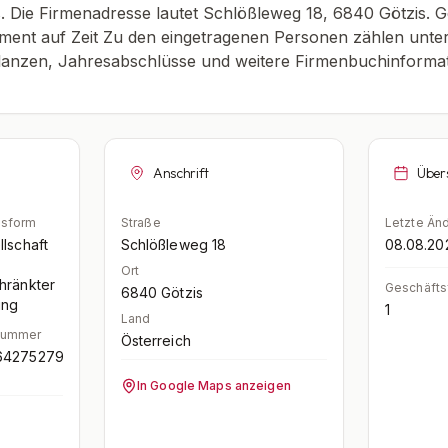
s. Die Firmenadresse lautet Schlößleweg 18, 6840 Götzis. 
ent auf Zeit Zu den eingetragenen Personen zählen unte
lanzen, Jahresabschlüsse und weitere Firmenbuchinformat
Anschrift
Über
tsform
Straße
Letzte Än
llschaft
Schlößleweg 18
08.08.20
Ort
hränkter
Geschäfts
6840
Götzis
ung
1
Land
Nummer
Österreich
64275279
In Google Maps anzeigen