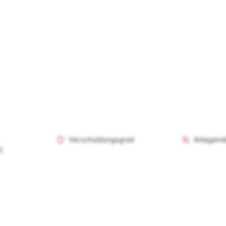
menszusammenfassung, Risikoanalyse,
ich und finanzielle Einordnung freischalten.
t Plus entsperren — €19,90/Mo
Jederzeit monatlich kündbar.
Verschuldungsgrad
Anlagend
)