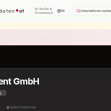
AI-Suche &
daten
at
DE
Unternehmen suche
Firmenbuch
ment GmbH
g
IDENTIFIKATION