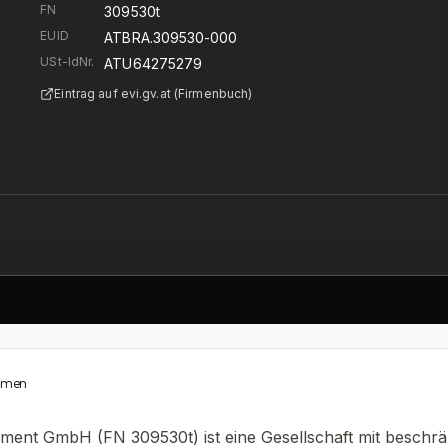
FN
309530t
EUID
ATBRA.309530-000
USt-IdNr.
ATU64275279
Eintrag auf evi.gv.at (Firmenbuch)
hmen
ment GmbH (FN 309530t) ist eine Gesellschaft mit beschrä