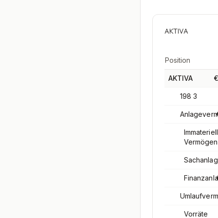
AKTIVA
Position
AKTIVA
€
198 3
Anlagever
Immateriel
Vermögen
Sachanla
Finanzanl
Umlaufver
Vorräte