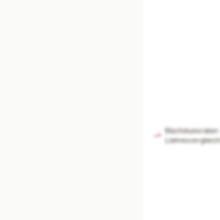
Unterneh
Branchenvergle
Mi
Wachstumsraten
(Jahresvergleich