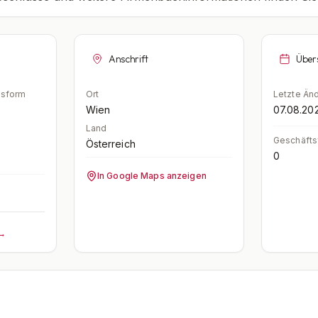
Anschrift
Über
tsform
Ort
Letzte Än
Wien
07.08.20
Land
Geschäfts
Österreich
0
In Google Maps anzeigen
 →