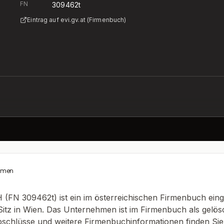
FN
309462t
Eintrag auf evi.gv.at (Firmenbuch)
hmen
(FN 309462t) ist ein im österreichischen Firmenbuch ein
itz in Wien. Das Unternehmen ist im Firmenbuch als gelös
schlüsse und weitere Firmenbuchinformationen finden Sie a