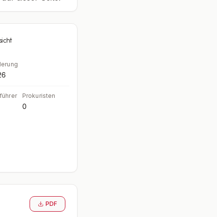
sicht
derung
26
führer
Prokuristen
0
PDF