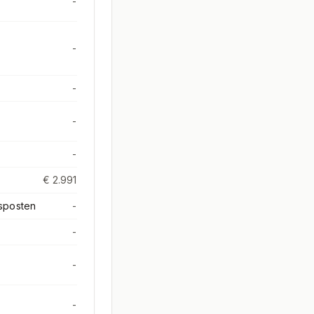
-
-
-
-
-
€ 2.991
sposten
-
-
-
-