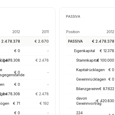
PASSIVA
2012
2011
Position
2012
 2.478.378
€ 2.670
PASSIVA
€ 2.478.378
€ 0
-
Eigenkapital
€ 12.378
mögen
€ 2.478.308
€ 2.478
Stammkapital
€ 100.000
le
Kapitalrücklagen
€ 0
€ 0
-
sgegenstände
Gewinnrücklagen
€ 0
gen
€ 0
-
Bilanzgewinn
-€ 87.622
agen
€ 2.478.308
€ 2.478
davon
-€ 420.830
mögen
€ 71
€ 192
Gewinnvortrag
€ 0
-
224