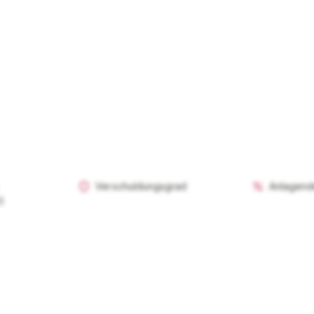
menszusammenfassung, Risikoanalyse,
ich und finanzielle Einordnung freischalten.
t Plus entsperren — €19,90/Mo
Jederzeit monatlich kündbar.
Verschuldungsgrad
Anlagend
)