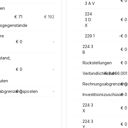
€ 0
3 A V
gen
224
€ 71
€ 192
3 D
€ 0
sgegenstände
X
re
229 1
-€ 0
€ 0
-
224 3
€ 0
B
tand,
Rückstellungen
€ 0
€ 0
-
Verbindlichkeiten
€ 2.466.001
tuten
Rechnungsabgrenzung
€ 0
abgrenzungsposten
€ 0
-
Investitionszuschüsse
€ 0
224 3
€ 0
X
224 3
€ 0
Y