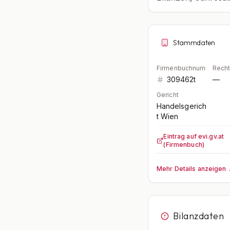
Stammdaten
Firmenbuchnummer
Rech
309462t
—
Gericht
Handelsgerich
t Wien
Eintrag auf evi.gv.at
(Firmenbuch)
Mehr Details anzeigen
Bilanzdaten