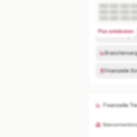
XXX XXX XXX XX
XXX XXX XXX XX
XXX XXX XXX XX
Plus entdecken
Risikoanalyse
Branchenverg
Finanzielle E
Finanzielle Tr
Bilanzentwicklun
K