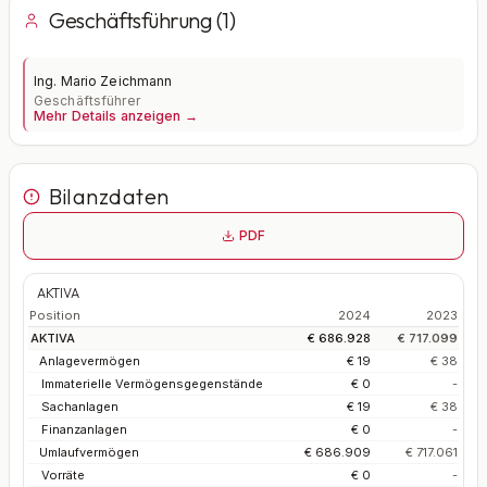
Geschäftsführung (1)
Ing. Mario Zeichmann
Geschäftsführer
Mehr Details anzeigen →
Bilanzdaten
PDF
AKTIVA
Position
2024
2023
AKTIVA
€ 686.928
€ 717.099
Anlagevermögen
€ 19
€ 38
Immaterielle Vermögensgegenstände
€ 0
-
Sachanlagen
€ 19
€ 38
Finanzanlagen
€ 0
-
Umlaufvermögen
€ 686.909
€ 717.061
Vorräte
€ 0
-