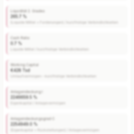
Liquidität 2. Grades
265.7 %
(Liquide Mittel + Forderungen) / kurzfristige Verbindlichkeiten
Cash Ratio
0.7 %
Liquide Mittel / kurzfristige Verbindlichkeiten
Working Capital
€428 Tsd
Umlaufvermögen – kurzfristige Verbindlichkeiten
Anlagendeckung I
2246659.5 %
Eigenkapital / Anlagevermögen
Anlagendeckungsgrad C
2254949.0 %
(Eigenkapital + Rückstellungen) / Anlagevermögen