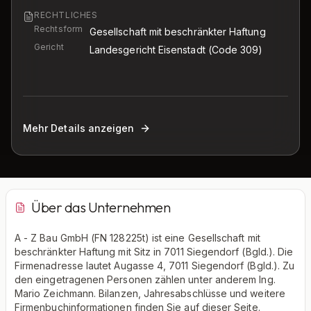
RECHTLICHES
Rechtsform
Gesellschaft mit beschränkter Haftung
Gericht
Landesgericht Eisenstadt
(Code 309)
Mehr Details anzeigen
Über das Unternehmen
A - Z Bau GmbH (FN 128225t) ist eine Gesellschaft mit
beschränkter Haftung mit Sitz in 7011 Siegendorf (Bgld.). Die
Firmenadresse lautet Augasse 4, 7011 Siegendorf (Bgld.). Zu
den eingetragenen Personen zählen unter anderem Ing.
Mario Zeichmann. Bilanzen, Jahresabschlüsse und weitere
Firmenbuchinformationen finden Sie auf dieser Seite.