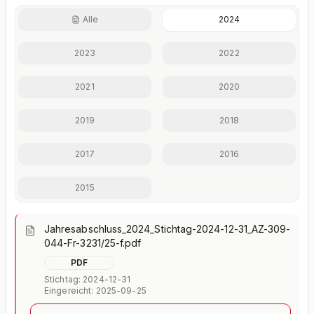
Alle
2024
Finanzkennzahlen nur mit Plus
2023
2022
Eigenkapitalquote, Verschuldungsgrad, Liquidität und
weitere Kennzahlen im Detail.
2021
2020
Mit Plus entsperren — €19,90/Mo
2019
2018
Jederzeit monatlich kündbar.
2017
2016
2015
Jahresabschluss_2024_Stichtag-2024-12-31_AZ-309-
044-Fr-3231/25-f.pdf
PDF
Stichtag: 2024-12-31
Eingereicht: 2025-09-25