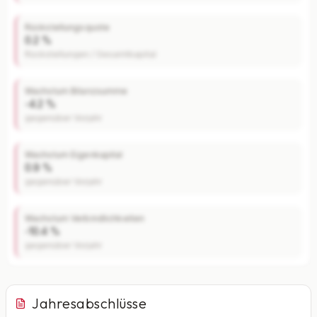
Rückstellungsquote
0.2 %
Rückstellungen / Gesamtkapital
Wachstum Bilanzsumme
-4.2 %
gegenüber Vorjahr
Wachstum Eigenkapital
0.9 %
gegenüber Vorjahr
Wachstum Verbindlichkeiten
-10.4 %
gegenüber Vorjahr
Jahresabschlüsse