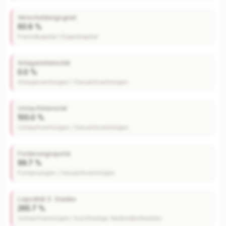
Verschuldungsgrad
60.6 %
Fremdkapital / Eigenkapital
Anlagenintensität
0.0 %
Anlagevermögen / Gesamtvermögen
Umlaufintensität
100.0 %
Umlaufvermögen / Gesamtvermögen
Forderungsquote
99.7 %
Forderungen / Gesamtvermögen
Liquidität 3. Grades
265.7 %
Umlaufvermögen / kurzfristige Verbindlichkeiten