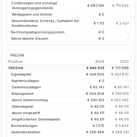
Forderungen und sonstige
€ 685.196
€ 713.634
Vermögensgegenstände
Wertpapiere und Anteile
€ 0
-
Kassenbestand, Schecks, Guthaben bei
€ 1.713
€ 3.427
Kreditinstituten
Rechnungsabgrenzungsposten
€ 0
-
Aktive latente Steuern
€ 0
-
PASSIVA
Position
2024
2023
PASSIVA
€ 686.928
€ 717.099
Eigenkapital
€ 426.865
€ 422.870
Kapitalrücklagen
€ 0
-
Gewinnrücklagen
€ 85.747
€ 85.747
Bilanzgewinn
€ 294.608
€ 290.613
davon Gewinnvortrag
€ 290.613
€ 262.462
Stammkapital
€ 46.511
€ 46.511
davon eingezahlt
€ 46.511
€ 46.511
eingefordertes Stammkapital
€ 46.511
€ 46.511
Rückstellungen
€ 1.575
€ 5.834
Verbindlichkeiten
€ 258.488
€ 288.331