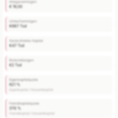
Anlagevermögen
€ 19,00
Umlaufvermögen
€687 Tsd
Gezeichnetes Kapital
€47 Tsd
Rückstellungen
€2 Tsd
Eigenkapitalquote
62.1 %
Eigenkapital / Gesamtkapital
Fremdkapitalquote
37.6 %
Fremdkapital / Gesamtkapital