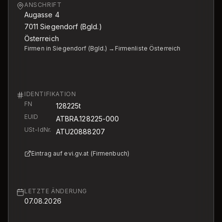
ANSCHRIFT
Augasse 4
7011
Siegendorf (Bgld.)
Österreich
Firmen in Siegendorf (Bgld.) →
Firmenliste Österreich
IDENTIFIKATION
FN
128225t
EUID
ATBRA.128225-000
USt-IdNr.
ATU20888207
Eintrag auf evi.gv.at (Firmenbuch)
LETZTE ÄNDERUNG
07.08.2026