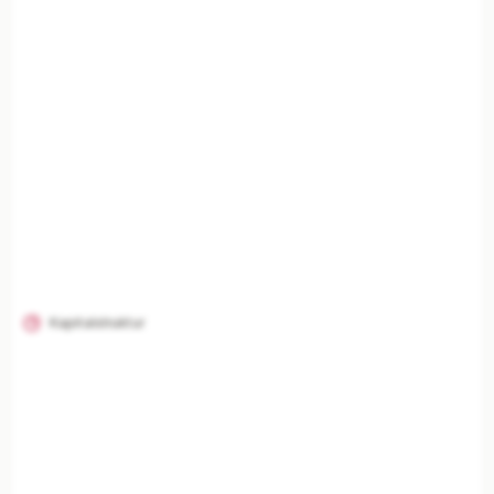
KI-Analysen nur mit Plus
Unternehmenszusammenfassung, Risikoanalyse,
Branchenvergleich und finanzielle Einordnung
freischalten.
Mit Plus entsperren — €19,90/Mo
Jederzeit monatlich kündbar.
Kapitalstruktur