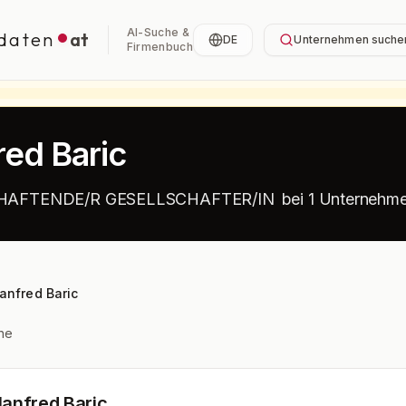
AI-Suche &
daten
at
DE
Unternehmen suche
Firmenbuch
red Baric
AFTENDE/R GESELLSCHAFTER/IN
bei 1 Unternehm
anfred Baric
he
Manfred Baric