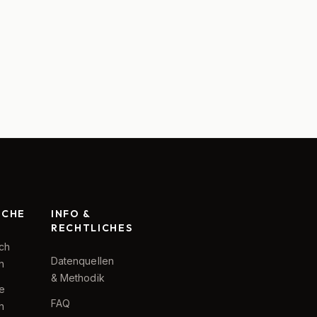
RCHE
INFO &
RECHTLICHES
ch
Datenquellen
h
& Methodik
te
FAQ
h