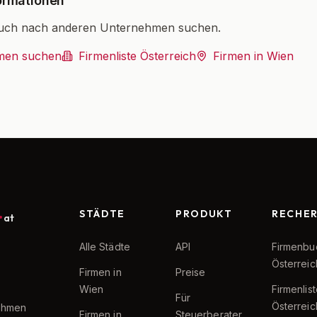
ormationen
uch nach anderen Unternehmen suchen.
men suchen
Firmenliste Österreich
Firmen in Wien
STÄDTE
PRODUKT
RECHE
at
Alle Städte
API
Firmenbu
Österreic
Firmen in
Preise
Wien
Firmenlis
Für
Österreic
nehmen
Firmen in
Steuerberater