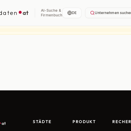
AI-Suche &
daten
at
DE
Unternehmen suche
Firmenbuch
STÄDTE
PRODUKT
RECHE
at