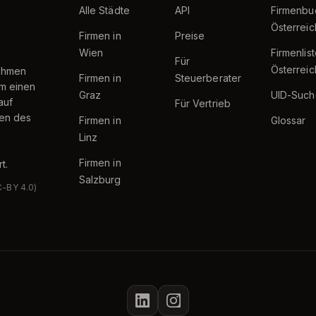
Alle Städte
API
Firmenbu
Österreic
Firmen in
Preise
Wien
Firmenlis
Für
Österreic
nehmen
Firmen in
Steuerberater
um einen
Graz
UID-Such
auf
Für Vertrieb
ten des
Firmen in
Glossar
Linz
Firmen in
t.
Salzburg
C-BY 4.0)