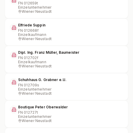
FN
012659t
Einzelunternehmer
Wiener Neustadt
Elfriede Suppin
FN
012668f
Einzelkaufmann
Wiener Neustadt
Dipl. Ing. Franz Müller, Baumeister
FN
012702f
Einzelkaufmann
Wiener Neustadt
Schuhhaus G. Grabner e.U.
FN
012709s
Einzelunternehmer
Wiener Neustadt
Boutique Peter Oberwalder
FN
012727t
Einzelunternehmer
Wiener Neustadt