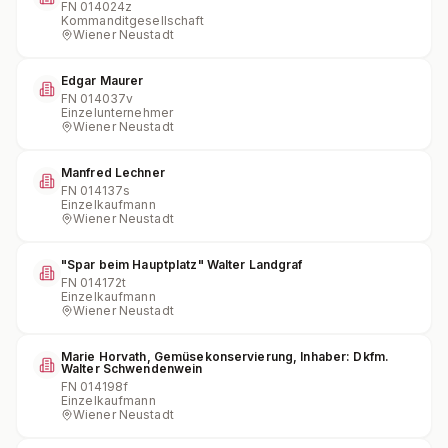
FN
014024z
Kommanditgesellschaft
Wiener Neustadt
Edgar Maurer
FN
014037v
Einzelunternehmer
Wiener Neustadt
Manfred Lechner
FN
014137s
Einzelkaufmann
Wiener Neustadt
"Spar beim Hauptplatz" Walter Landgraf
FN
014172t
Einzelkaufmann
Wiener Neustadt
Marie Horvath, Gemüsekonservierung, Inhaber: Dkfm.
Walter Schwendenwein
FN
014198f
Einzelkaufmann
Wiener Neustadt