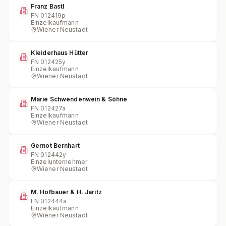
Franz Bastl
FN
012419p
Einzelkaufmann
Wiener Neustadt
Kleiderhaus Hütter
FN
012425y
Einzelkaufmann
Wiener Neustadt
Marie Schwendenwein & Söhne
FN
012427a
Einzelkaufmann
Wiener Neustadt
Gernot Bernhart
FN
012442y
Einzelunternehmer
Wiener Neustadt
M. Hofbauer & H. Jaritz
FN
012444a
Einzelkaufmann
Wiener Neustadt