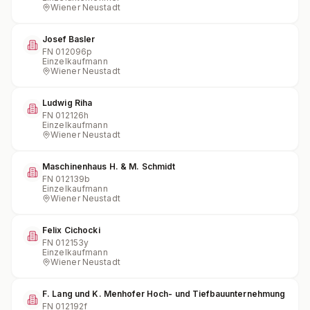
Wiener Neustadt
Josef Basler
FN
012096p
Einzelkaufmann
Wiener Neustadt
Ludwig Riha
FN
012126h
Einzelkaufmann
Wiener Neustadt
Maschinenhaus H. & M. Schmidt
FN
012139b
Einzelkaufmann
Wiener Neustadt
Felix Cichocki
FN
012153y
Einzelkaufmann
Wiener Neustadt
F. Lang und K. Menhofer Hoch- und Tiefbauunternehmung
FN
012192f