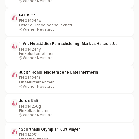
Wiener Neustadt
Feil & Co.
FN
014242w
Offene Handelsgesellschaft
Wiener Neustadt
1. Wr. Neustädter Fahrschule Ing. Markus Haltau e.U.
FN
014244y
Einzelunternehmer
Wiener Neustadt
Judith Hönig eingetragene Unternehmerin
FN
014249f
Einzelunternehmer
Wiener Neustadt
Julius Kalt
FN
014250g
Einzelkaufmann
Wiener Neustadt
"Sporthaus Olympia" Kurt Mayer
FN
014251h