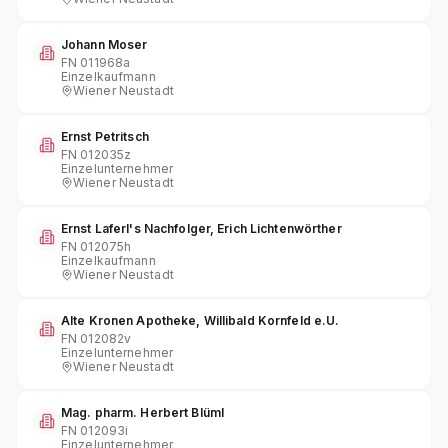
Johann Moser
FN
011968a
Einzelkaufmann
Wiener Neustadt
Ernst Petritsch
FN
012035z
Einzelunternehmer
Wiener Neustadt
Ernst Laferl's Nachfolger, Erich Lichtenwörther
FN
012075h
Einzelkaufmann
Wiener Neustadt
Alte Kronen Apotheke, Willibald Kornfeld e.U.
FN
012082v
Einzelunternehmer
Wiener Neustadt
Mag. pharm. Herbert Blüml
FN
012093i
Einzelunternehmer