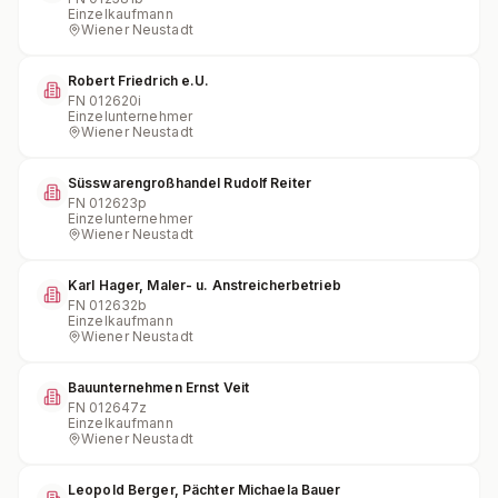
Einzelkaufmann
Wiener Neustadt
Robert Friedrich e.U.
FN
012620i
Einzelunternehmer
Wiener Neustadt
Süsswarengroßhandel Rudolf Reiter
FN
012623p
Einzelunternehmer
Wiener Neustadt
Karl Hager, Maler- u. Anstreicherbetrieb
FN
012632b
Einzelkaufmann
Wiener Neustadt
Bauunternehmen Ernst Veit
FN
012647z
Einzelkaufmann
Wiener Neustadt
Leopold Berger, Pächter Michaela Bauer