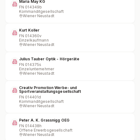
Maria May KG
FN
014349b
Kommanditgesellschaft
Wiener Neustadt
Kurt Koller
FN
014360v
Einzelkaufmann
Wiener Neustadt
Julius Tauber Optik - Hörgeräte
FN
014375s
Einzelunternehmer
Wiener Neustadt
Creativ Promotion Werbe- und
Sportveranstaltungsgesellschaft
FN
014401d
Kommanditgesellschaft
Wiener Neustadt
Peter A. K. Grassnigg OEG
FN
014438h
Offene Erwerbsgesellschaft
Wiener Neustadt