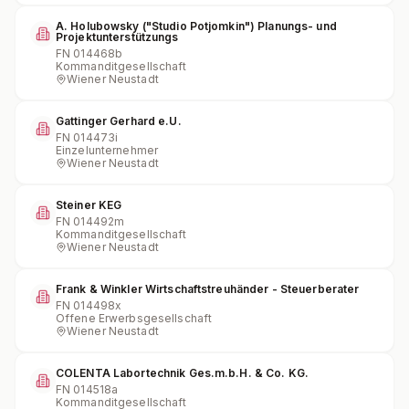
A. Holubowsky ("Studio Potjomkin") Planungs- und
Projektunterstützungs
FN
014468b
Kommanditgesellschaft
Wiener Neustadt
Gattinger Gerhard e.U.
FN
014473i
Einzelunternehmer
Wiener Neustadt
Steiner KEG
FN
014492m
Kommanditgesellschaft
Wiener Neustadt
Frank & Winkler Wirtschaftstreuhänder - Steuerberater
FN
014498x
Offene Erwerbsgesellschaft
Wiener Neustadt
COLENTA Labortechnik Ges.m.b.H. & Co. KG.
FN
014518a
Kommanditgesellschaft