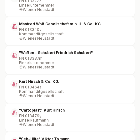
FN
013327z
Einzelunternehmer
Wiener Neustadt
Manfred Wolf Gesellschaft m.b.H. & Co. KG
FN
013340v
Kommanditgesellschaft
Wiener Neustadt
"Waffen - Schubert Friedrich Schubert"
FN
013387m
Einzelunternehmer
Wiener Neustadt
Kurt Hirsch & Co. KG.
FN
013464a
Kommanditgesellschaft
Wiener Neustadt
"Cartoplast" Kurt Hirsch
FN
013479y
Einzelkaufmann
Wiener Neustadt
"Seh-Hilfe" Viktor Tomann