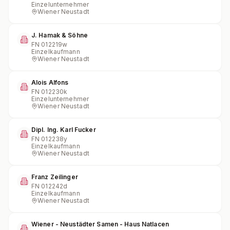
Einzelunternehmer
Wiener Neustadt
J. Hamak & Söhne
FN
012219w
Einzelkaufmann
Wiener Neustadt
Alois Alfons
FN
012230k
Einzelunternehmer
Wiener Neustadt
Dipl. Ing. Karl Fucker
FN
012238y
Einzelkaufmann
Wiener Neustadt
Franz Zeilinger
FN
012242d
Einzelkaufmann
Wiener Neustadt
Wiener - Neustädter Samen - Haus Natlacen