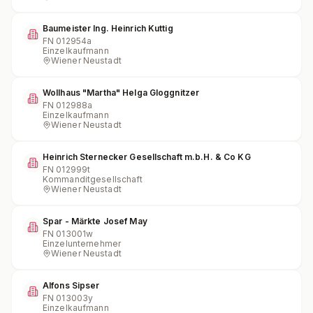
Baumeister Ing. Heinrich Kuttig
FN
012954a
Einzelkaufmann
Wiener Neustadt
Wollhaus "Martha" Helga Gloggnitzer
FN
012988a
Einzelkaufmann
Wiener Neustadt
Heinrich Sternecker Gesellschaft m.b.H. & Co KG
FN
012999t
Kommanditgesellschaft
Wiener Neustadt
Spar - Märkte Josef May
FN
013001w
Einzelunternehmer
Wiener Neustadt
Alfons Sipser
FN
013003y
Einzelkaufmann