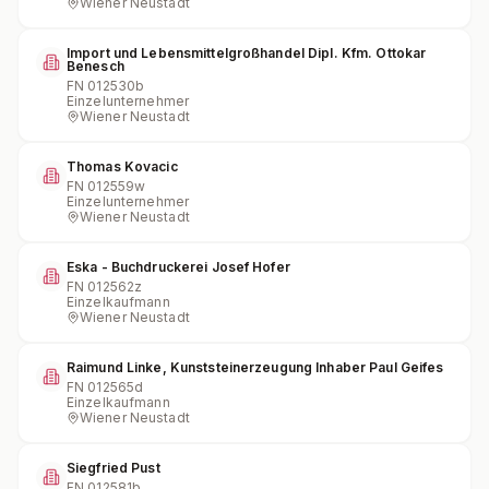
Wiener Neustadt
Import und Lebensmittelgroßhandel Dipl. Kfm. Ottokar
Benesch
FN
012530b
Einzelunternehmer
Wiener Neustadt
Thomas Kovacic
FN
012559w
Einzelunternehmer
Wiener Neustadt
Eska - Buchdruckerei Josef Hofer
FN
012562z
Einzelkaufmann
Wiener Neustadt
Raimund Linke, Kunststeinerzeugung Inhaber Paul Geifes
FN
012565d
Einzelkaufmann
Wiener Neustadt
Siegfried Pust
FN
012581b