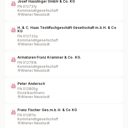
Josef Hasslinger GmbH & Co. KG
FN
012731y
Kommanditgesellschaft
Wiener Neustadt
H. & C. Haas Textilfachgeschäft Gesellschaft m.b.H. & Co
KG
FN
012733a
Kommanditgesellschaft
Wiener Neustadt
Armaturen Franz Krammer & Co. KG.
FN
012791k
Kommanditgesellschaft
Wiener Neustadt
Peter Andersch
FN
012805g
Einzelkaufmann
Wiener Neustadt
Franz Fischer Ges.m.b.H. & Co KG
FN
012811s
Kommanditgesellschaft
Wiener Neustadt