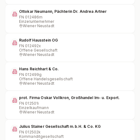
Ottokar Neumann, Pächterin Dr. Andrea Artner
FN
012486m
Einzelunternehmer
Wiener Neustadt
Rudolf Hausstein OG
FN
012492x
Offene Gesellschaft
Wiener Neustadt
Hans Reichhart & Co.
FN
012499g
Offene Handelsgesellschaft
Wiener Neustadt
prot. Firma Oskar Vollkron, Großhandel Im- u. Export.
FN
012501i
Einzelkaufmann
Wiener Neustadt
Julius Stainer Gesellschaft m.b.H. & Co. KG
FN
012502k
Kommanditgesellschaft