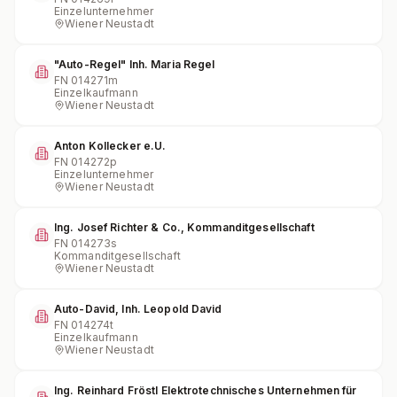
Einzelunternehmer
Wiener Neustadt
"Auto-Regel" Inh. Maria Regel
FN
014271m
Einzelkaufmann
Wiener Neustadt
Anton Kollecker e.U.
FN
014272p
Einzelunternehmer
Wiener Neustadt
Ing. Josef Richter & Co., Kommanditgesellschaft
FN
014273s
Kommanditgesellschaft
Wiener Neustadt
Auto-David, Inh. Leopold David
FN
014274t
Einzelkaufmann
Wiener Neustadt
Ing. Reinhard Fröstl Elektrotechnisches Unternehmen für