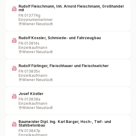
Rudolf Fleischmann, Inh. Arnold Fleischmann, Großhandel
mit
FN
013774g
Einzelunternehmer
Wiener Neustadt
Rudolf Kossler, Schmiede- und Fahrzeugbau
FN
013814s
Einzelkaufmann
Wiener Neustadt
Rudolf Fürlinger, Fleischhauer und Fleischselcher
FN
013835x
Einzelkaufmann
Wiener Neustadt
Josef Köstler
FN
013838a
Einzelkaufmann
Wiener Neustadt
Baumeister Dipl. Ing. Karl Barger, Hoch-, Tief- und
Stahlbetonbau
FN
013847p
Einzelkaufmann