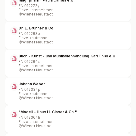
Mag. pharm. Paula Camus e.U.
FN
012272y
Einzelunternehmer
Wiener Neustadt
Dr. E. Brunner & Co.
FN
012283p
Einzelkaufmann
Wiener Neustadt
Buch - Kunst - und Musikalienhandlung Karl Thiel e.U.
FN
012284s
Einzelunternehmer
Wiener Neustadt
Johann Weber
FN
012334p
Einzelkaufmann
Wiener Neustadt
"Modell - Haus H. Glaser & Co."
FN
012364h
Einzelunternehmer
Wiener Neustadt