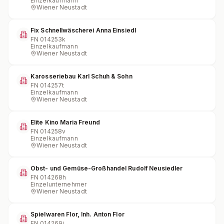
Einzelkaufmann
Wiener Neustadt
Fix Schnellwäscherei Anna Einsiedl
FN
014253k
Einzelkaufmann
Wiener Neustadt
Karosseriebau Karl Schuh & Sohn
FN
014257t
Einzelkaufmann
Wiener Neustadt
Elite Kino Maria Freund
FN
014258v
Einzelkaufmann
Wiener Neustadt
Obst- und Gemüse-Großhandel Rudolf Neusiedler
FN
014268h
Einzelunternehmer
Wiener Neustadt
Spielwaren Flor, Inh. Anton Flor
FN
014269i