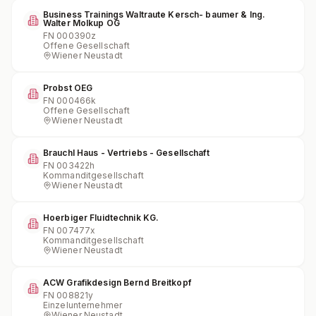
Business Trainings Waltraute Kersch- baumer & Ing.
Walter Molkup OG
FN
000390z
Offene Gesellschaft
Wiener Neustadt
Probst OEG
FN
000466k
Offene Gesellschaft
Wiener Neustadt
Brauchl Haus - Vertriebs - Gesellschaft
FN
003422h
Kommanditgesellschaft
Wiener Neustadt
Hoerbiger Fluidtechnik KG.
FN
007477x
Kommanditgesellschaft
Wiener Neustadt
ACW Grafikdesign Bernd Breitkopf
FN
008821y
Einzelunternehmer
Wiener Neustadt