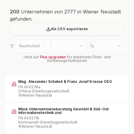
Unternehmensübersicht
200
Unternehmen von 2777 in Wiener Neustadt
gefunden.
Als CSV exportieren
Rechtsform
Jetzt auf
Plus upgraden
für erweiterte Filter- und
Sortierungsfunktionen
Mag. Alexander Schatek & Franz Josef Kresse OEG
FN
000238a
Offene Erwerbsgesellschaft
Wiener Neustadt
Mück Unternehmensberatung GesmbH & Süd-Ost
Informationstechnik und
FN
000278i
Kommandit-Erwerbsgesellschaft
Wiener Neustadt