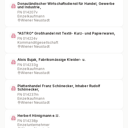
Donauländischer Wirtschaftsdienst für Handel, Gewerbe
und Industrie,
FN
014207v
Einzelkaufmann
Wiener Neustadt
"ASTRO" Großhandel mit Textil- Kurz- und Papierwaren,
FN
014224v
Kommanditgesellschaft
Wiener Neustadt
Alois Bujak, Fabriksmässige Kleider- u.
FN
014233g
Einzelkaufmann
Wiener Neustadt
Plattenhandel Franz Schönecker, Inhaber Rudolf
Schönecker,
FN
014237m
Einzelkaufmann
Wiener Neustadt
Herbert Hönigmann e.U.
FN
014238p
Einzelunternehmer