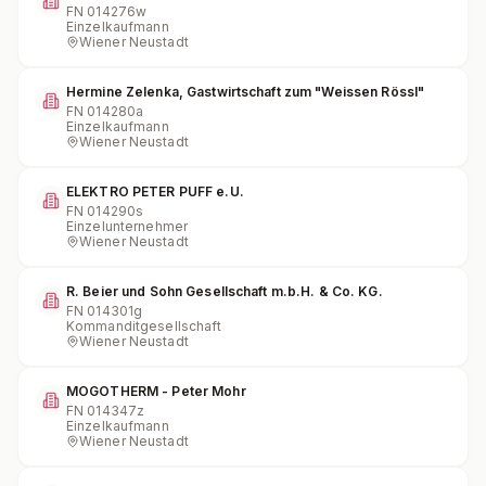
FN
014276w
Einzelkaufmann
Wiener Neustadt
Hermine Zelenka, Gastwirtschaft zum "Weissen Rössl"
FN
014280a
Einzelkaufmann
Wiener Neustadt
ELEKTRO PETER PUFF e.U.
FN
014290s
Einzelunternehmer
Wiener Neustadt
R. Beier und Sohn Gesellschaft m.b.H. & Co. KG.
FN
014301g
Kommanditgesellschaft
Wiener Neustadt
MOGOTHERM - Peter Mohr
FN
014347z
Einzelkaufmann
Wiener Neustadt