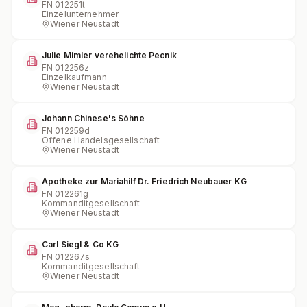
FN
012251t
Einzelunternehmer
Wiener Neustadt
Julie Mimler verehelichte Pecnik
FN
012256z
Einzelkaufmann
Wiener Neustadt
Johann Chinese's Söhne
FN
012259d
Offene Handelsgesellschaft
Wiener Neustadt
Apotheke zur Mariahilf Dr. Friedrich Neubauer KG
FN
012261g
Kommanditgesellschaft
Wiener Neustadt
Carl Siegl & Co KG
FN
012267s
Kommanditgesellschaft
Wiener Neustadt