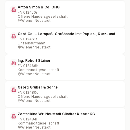
Anton Simon & Co. OHG
FN
012450i
Offene Handelsgesellschaft
Wiener Neustadt
Gerd Gell - Lernpaß, Großhandel mit Papier-, Kurz- und
FN
012461a
Einzelkaufmann
Wiener Neustadt
Ing. Robert Stainer
FN
012466h
Kommanditgesellschaft
Wiener Neustadt
Georg Gruber & Söhne
FN
012480d
Offene Handelsgesellschaft
Wiener Neustadt
Zentralkino Wr. Neustadt Günther Kiener KG
FN
012484i
Kommanditgesellschaft
Wiener Neustadt