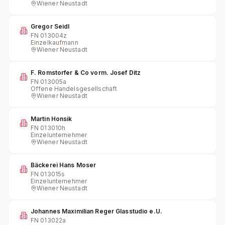
Wiener Neustadt
Gregor Seidl
FN
013004z
Einzelkaufmann
Wiener Neustadt
F. Romstorfer & Co vorm. Josef Ditz
FN
013005a
Offene Handelsgesellschaft
Wiener Neustadt
Martin Honsik
FN
013010h
Einzelunternehmer
Wiener Neustadt
Bäckerei Hans Moser
FN
013015s
Einzelunternehmer
Wiener Neustadt
Johannes Maximilian Reger Glasstudio e.U.
FN
013022a