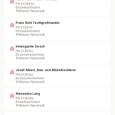
FN
013493v
Einzelkaufmann
Wiener Neustadt
Franz Rohl Textilgroßhandel
FN
013501f
Einzelkaufmann
Wiener Neustadt
Irmengarde Gosch
FN
013510v
Einzelunternehmer
Wiener Neustadt
Josef Albert, Bau- und Möbeltischlerei
FN
013514z
Einzelunternehmer
Wiener Neustadt
Alexandra Lang
FN
013529x
Einzelkaufmann
Wiener Neustadt