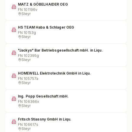
MATZ & GÖBELHAIDER OEG
FN
101196v
Steyr
HS TEAM Haba & Schlager OEG
FN
10153g
Steyr
"Jackys" Bar Betriebsgesellschaft mbH. in Liqu.
FN
102395g
Steyr
HOMEWELL Elektrotechnik GmbH in Liqu.
FN
105757a
Steyr
Ing. Popp Gesellschaft mbH.
FN
106366x
Steyr
Fritsch Stiassny GmbH in Liqu.
FN
106617s
Steyr