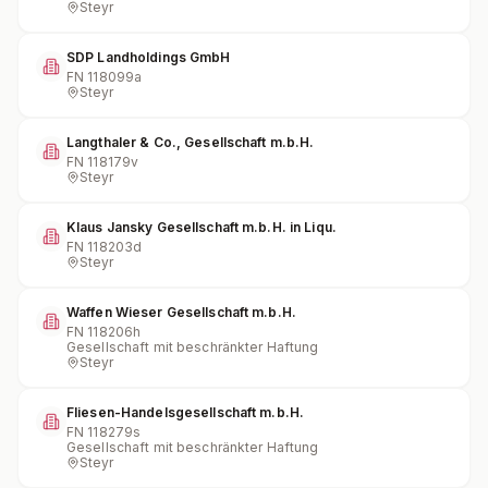
Steyr
SDP Landholdings GmbH
FN
118099a
Steyr
Langthaler & Co., Gesellschaft m.b.H.
FN
118179v
Steyr
Klaus Jansky Gesellschaft m.b.H. in Liqu.
FN
118203d
Steyr
Waffen Wieser Gesellschaft m.b.H.
FN
118206h
Gesellschaft mit beschränkter Haftung
Steyr
Fliesen-Handelsgesellschaft m.b.H.
FN
118279s
Gesellschaft mit beschränkter Haftung
Steyr