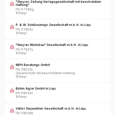
"Steyrer-Zeitung Verlagsgesellschaft mit beschränkter
Haftung"
FN
117780g
Steyr
P. & W. Schlüsslmayr Gesellschaft m.b.H. in Liqu.
FN
117854s
Steyr
"Steyrer Wohnbau" Gesellschaft m.b.H. in Liqu.
FN
117927y
Steyr
MPH Beratungs GmbH
FN
118031a
Gesellschaft mit beschränkter Haftung
Steyr
Böhm Agrar GmbH in Liqu.
FN
118034f
Steyr
Viktor Seywaltner Gesellschaft m.b.H. in Liqu.
FN
118038k