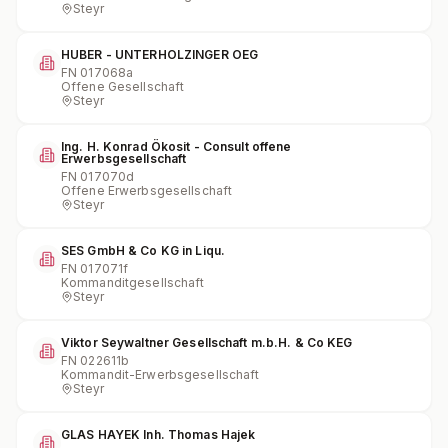
Steyr
HUBER - UNTERHOLZINGER OEG
FN
017068a
Offene Gesellschaft
Steyr
Ing. H. Konrad Ökosit - Consult offene
Erwerbsgesellschaft
FN
017070d
Offene Erwerbsgesellschaft
Steyr
SES GmbH & Co KG in Liqu.
FN
017071f
Kommanditgesellschaft
Steyr
Viktor Seywaltner Gesellschaft m.b.H. & Co KEG
FN
022611b
Kommandit-Erwerbsgesellschaft
Steyr
GLAS HAYEK Inh. Thomas Hajek