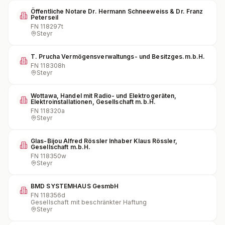
Öffentliche Notare Dr. Hermann Schneeweiss & Dr. Franz
Peterseil
FN
118297t
Steyr
T. Prucha Vermögensverwaltungs- und Besitzges.m.b.H.
FN
118308h
Steyr
Wottawa, Handel mit Radio- und Elektrogeräten,
Elektroinstallationen, Gesellschaft m.b.H.
FN
118320a
Steyr
Glas-Bijou Alfred Rössler Inhaber Klaus Rössler,
Gesellschaft m.b.H.
FN
118350w
Steyr
BMD SYSTEMHAUS GesmbH
FN
118356d
Gesellschaft mit beschränkter Haftung
Steyr