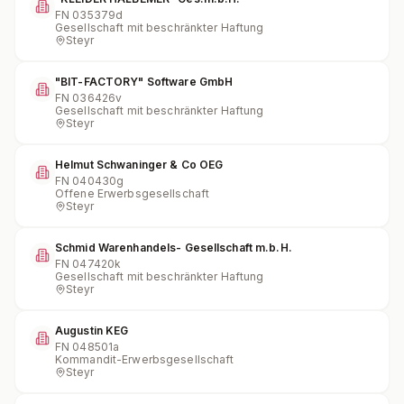
FN
035379d
Gesellschaft mit beschränkter Haftung
Steyr
"BIT-FACTORY" Software GmbH
FN
036426v
Gesellschaft mit beschränkter Haftung
Steyr
Helmut Schwaninger & Co OEG
FN
040430g
Offene Erwerbsgesellschaft
Steyr
Schmid Warenhandels- Gesellschaft m.b.H.
FN
047420k
Gesellschaft mit beschränkter Haftung
Steyr
Augustin KEG
FN
048501a
Kommandit-Erwerbsgesellschaft
Steyr