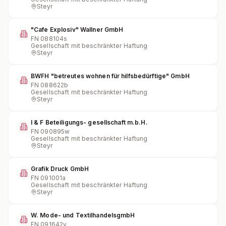
Steyr
"Cafe Explosiv" Wallner GmbH
FN
088104s
Gesellschaft mit beschränkter Haftung
Steyr
BWFH "betreutes wohnen für hilfsbedürftige" GmbH
FN
088622b
Gesellschaft mit beschränkter Haftung
Steyr
I & F Beteiligungs- gesellschaft m.b.H.
FN
090895w
Gesellschaft mit beschränkter Haftung
Steyr
Grafik Druck GmbH
FN
091001a
Gesellschaft mit beschränkter Haftung
Steyr
W. Mode- und TextilhandelsgmbH
FN
091642v