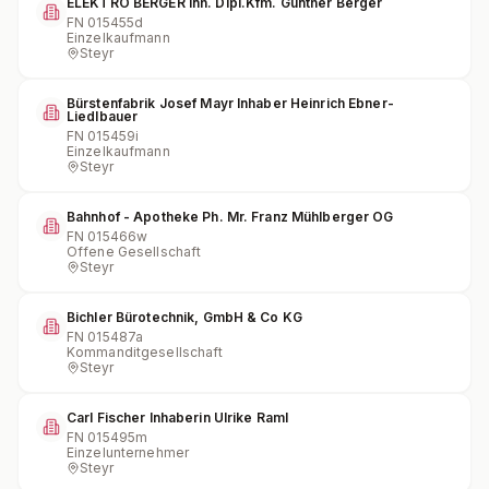
ELEKTRO BERGER Inh. Dipl.Kfm. Gunther Berger
FN
015455d
Einzelkaufmann
Steyr
Bürstenfabrik Josef Mayr Inhaber Heinrich Ebner-
Liedlbauer
FN
015459i
Einzelkaufmann
Steyr
Bahnhof - Apotheke Ph. Mr. Franz Mühlberger OG
FN
015466w
Offene Gesellschaft
Steyr
Bichler Bürotechnik, GmbH & Co KG
FN
015487a
Kommanditgesellschaft
Steyr
Carl Fischer Inhaberin Ulrike Raml
FN
015495m
Einzelunternehmer
Steyr