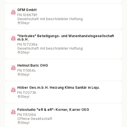
GFM GmbH
FN
106678f
Gesellschaft mit beschränkter Haftung
Steyr
"Herkules" Beteiligungs- und Warenhandelsgesellschaft
m.b.H.
FN
107236a
Gesellschaft mit beschränkter Haftung
Steyr
Helmut Buric OHG
FN
111054s
Steyr
Höber Ges.m.b.H. Heizung Klima Sanitär in Liqu.
FN
112273h
Steyr
Fotostudio "eR & eR"-Korner, Karrer OEG
FN
115126d
Offene Gesellschaft
Steyr