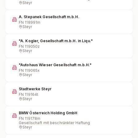
Steyr
A. Stepanek Gesellschaft m.b.H.
FN
118991m
Steyr
"A. Kogler, Gesellschaft m.b.H. in Liqu."
FN
119050z
Steyr
"Autohaus Wieser Gesellschaft m.b.H."
FN
119065x
Steyr
Stadtwerke Steyr
FN
119164t
Steyr
BMW Österreich Holding GmbH
FN
119178m
Gesellschaft mit beschränkter Haftung
Steyr