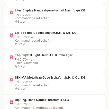
Inter Display Handeslgesellschaft Nachfolge KG.
FN
017008m
Kommanditgesellschaft
Steyr
Elfriede Roll Gesellschaft m.b.H. & Co. KG.
FN
017030w
Kommanditgesellschaft
Steyr
Top Crystal Light Helmut F. Kirchweger
FN
017044s
Einzelkaufmann
Steyr
SEKIMA Metallbau Gesellschaft m.b.H. & Co. KG.
FN
017056h
Kommanditgesellschaft
Steyr
Dipl.Ing. Hans Nömair Informatik KEG
FN
017058k
Kommandit-Erwerbsgesellschaft