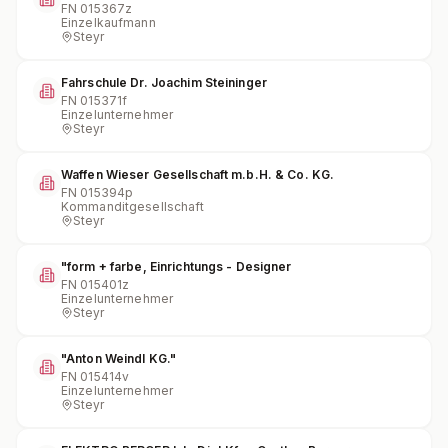
FN
015367z
Einzelkaufmann
Steyr
Fahrschule Dr. Joachim Steininger
FN
015371f
Einzelunternehmer
Steyr
Waffen Wieser Gesellschaft m.b.H. & Co. KG.
FN
015394p
Kommanditgesellschaft
Steyr
"form + farbe, Einrichtungs - Designer
FN
015401z
Einzelunternehmer
Steyr
"Anton Weindl KG."
FN
015414v
Einzelunternehmer
Steyr