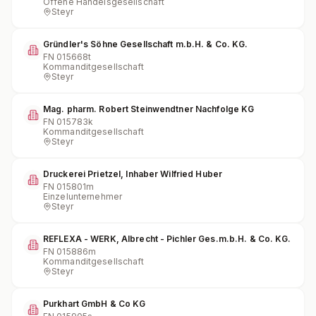
Offene Handelsgesellschaft
Steyr
Gründler's Söhne Gesellschaft m.b.H. & Co. KG.
FN
015668t
Kommanditgesellschaft
Steyr
Mag. pharm. Robert Steinwendtner Nachfolge KG
FN
015783k
Kommanditgesellschaft
Steyr
Druckerei Prietzel, Inhaber Wilfried Huber
FN
015801m
Einzelunternehmer
Steyr
REFLEXA - WERK, Albrecht - Pichler Ges.m.b.H. & Co. KG.
FN
015886m
Kommanditgesellschaft
Steyr
Purkhart GmbH & Co KG