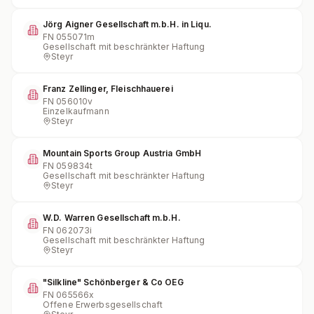
Jörg Aigner Gesellschaft m.b.H. in Liqu.
FN
055071m
Gesellschaft mit beschränkter Haftung
Steyr
Franz Zellinger, Fleischhauerei
FN
056010v
Einzelkaufmann
Steyr
Mountain Sports Group Austria GmbH
FN
059834t
Gesellschaft mit beschränkter Haftung
Steyr
W.D. Warren Gesellschaft m.b.H.
FN
062073i
Gesellschaft mit beschränkter Haftung
Steyr
"Silkline" Schönberger & Co OEG
FN
065566x
Offene Erwerbsgesellschaft