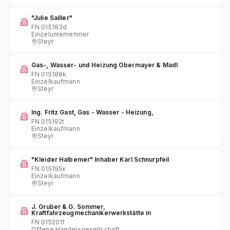
"Julie Sailler"
FN
015183d
Einzelunternehmer
Steyr
Gas-, Wasser- und Heizung Obermayer & Madl
FN
015188k
Einzelkaufmann
Steyr
Ing. Fritz Gast, Gas - Wasser - Heizung,
FN
015192t
Einzelkaufmann
Steyr
"Kleider Halbemer" Inhaber Karl Schnurpfeil
FN
015195x
Einzelkaufmann
Steyr
J. Gruber & G. Sommer,
Kraftfahrzeugmechanikerwerkstätte in
FN
015201f
Offene Handelsgesellschaft