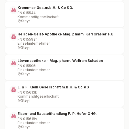
Krennmair Ges.m.b.H. & Co KG.
FN
015544i
Kommanditgesellschaft
Steyr
Heiligen-Geist-Apotheke Mag. pharm. Karl Grasler e.U.
FN
015592f
Einzelunternehmer
Steyr
Löwenapotheke - Mag. pharm. Wolfram Schaden
FN
015595i
Einzelunternehmer
Steyr
L. & F. Klein Gesellschaft m.b.H. & Co KG
FN
015613k
Kommanditgesellschaft
Steyr
Eisen- und Baustoffhandlung F. P. Hofer OHG.
FN
015618v
Einzelunternehmer
Steyr