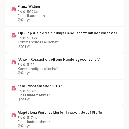
Franz Wittner
FN
015076x
Einzelkaufmann
Steyr
Tip-Top Kleiderreinigungs Gesellschaft mit beschränkter
FN
015135h
Kommanditgesellschaft
Steyr
"Anton Rossacher, offene Handelsgesellschaft"
FN
015152h
Kommanditgesellschaft
Steyr
"Karl Manzenreiter OHG."
FN
015161x
Einzelunternehmer
Steyr
Magdalena Weichseldorfer Inhaber: Josef Pfeffer
FN
015174s
Einzelunternehmer
Steyr