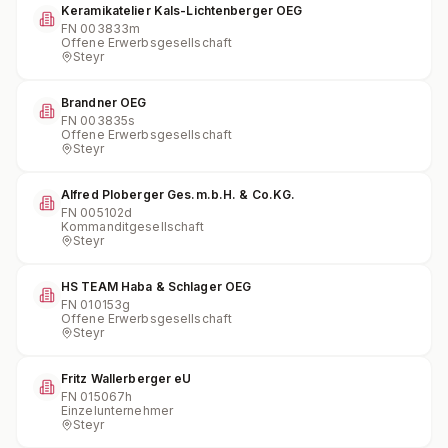
Keramikatelier Kals-Lichtenberger OEG
FN
003833m
Offene Erwerbsgesellschaft
Steyr
Brandner OEG
FN
003835s
Offene Erwerbsgesellschaft
Steyr
Alfred Ploberger Ges.m.b.H. & Co.KG.
FN
005102d
Kommanditgesellschaft
Steyr
HS TEAM Haba & Schlager OEG
FN
010153g
Offene Erwerbsgesellschaft
Steyr
Fritz Wallerberger eU
FN
015067h
Einzelunternehmer
Steyr