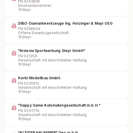
FN
024383h
Einzelunternehmer
Steyr
DIBO-Diamantwerkzeuge Ing. Holzinger & Mayr OEG
FN
025893d
Offene Erwerbsgesellschaft
Steyr
"Ardenia Sportwerbung Steyr GmbH"
FN
031252i
Gesellschaft mit beschränkter Haftung
Steyr
Kerbl Modellbau GmbH.
FN
033591z
Gesellschaft mit beschränkter Haftung
Steyr
"Happy Game Automatengesellschaft m.b.H."
FN
034177k
Gesellschaft mit beschränkter Haftung
Steyr
"KLEIDER HALBEMER" Ges.m.b.H.