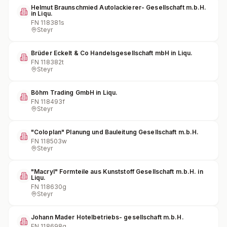
Helmut Braunschmied Autolackierer- Gesellschaft m.b.H.
in Liqu.
FN
118381s
Steyr
Brüder Eckelt & Co Handelsgesellschaft mbH in Liqu.
FN
118382t
Steyr
Böhm Trading GmbH in Liqu.
FN
118493f
Steyr
"Coloplan" Planung und Bauleitung Gesellschaft m.b.H.
FN
118503w
Steyr
"Macryl" Formteile aus Kunststoff Gesellschaft m.b.H. in
Liqu.
FN
118630g
Steyr
Johann Mader Hotelbetriebs- gesellschaft m.b.H.
FN
118698g