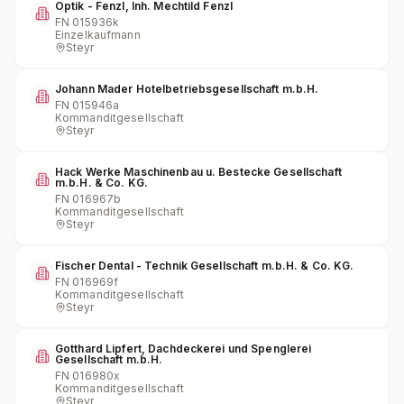
Optik - Fenzl, Inh. Mechtild Fenzl
FN
015936k
Einzelkaufmann
Steyr
Johann Mader Hotelbetriebsgesellschaft m.b.H.
FN
015946a
Kommanditgesellschaft
Steyr
Hack Werke Maschinenbau u. Bestecke Gesellschaft
m.b.H. & Co. KG.
FN
016967b
Kommanditgesellschaft
Steyr
Fischer Dental - Technik Gesellschaft m.b.H. & Co. KG.
FN
016969f
Kommanditgesellschaft
Steyr
Gotthard Lipfert, Dachdeckerei und Spenglerei
Gesellschaft m.b.H.
FN
016980x
Kommanditgesellschaft
Steyr