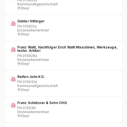
FN
015905s
Kommanditgesellschaft
Steyr
Günter Hittinger
FN
015922s
Einzelunternehmer
Steyr
Franz Waltl, Nachfolger Erich Waltl Maschinen, Werkzeuge,
techn. Artikel
FN
015929a
Einzelunternehmer
Steyr
Reifen John KG.
FN
015931d
Kommanditgesellschaft
Steyr
Franz Schützner & Sohn OHG
FN
015935i
Einzelunternehmer
Steyr