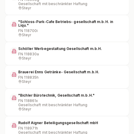
Gesellschaft mit beschränkter Haftung
Steyr
"Schloss-Park-Cafe Betriebs- gesellschaft m.b.H. in
Liqu."
FN
118700i
Steyr
Schöller Werbegestaltung Gesellschaft m.b.H.
FN
118830a
Steyr
Brauerei Enns Getränke- Gesellschaft m.b.H.
FN
118835h
Steyr
"Bichler Bürotechnik, Gesellschaft m.b.H."
FN
118861x
Gesellschaft mit beschränkter Haftung
Steyr
Rudolf Aigner Beteiligungsgesellschaft mbH
FN
118971h
Gesellschaft mit beschränkter Haftung