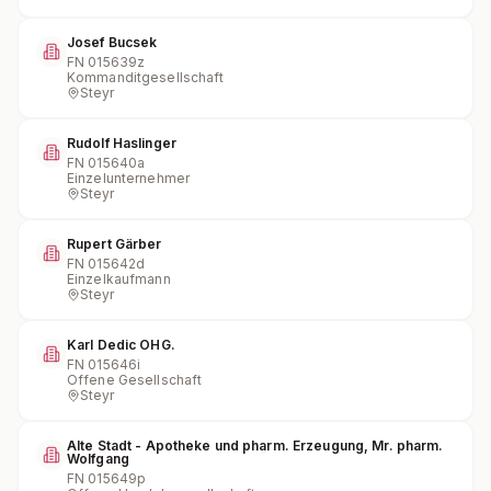
Josef Bucsek
FN
015639z
Kommanditgesellschaft
Steyr
Rudolf Haslinger
FN
015640a
Einzelunternehmer
Steyr
Rupert Gärber
FN
015642d
Einzelkaufmann
Steyr
Karl Dedic OHG.
FN
015646i
Offene Gesellschaft
Steyr
Alte Stadt - Apotheke und pharm. Erzeugung, Mr. pharm.
Wolfgang
FN
015649p