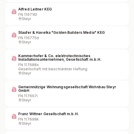
Alfred Leitner KEG
FN
116716t
Steyr
Staufer & Havelka "Golden Builders Media" KEG
FN
116775d
Steyr
Kammerhofer & Co. elektrotechnisches
Installationsunternehmen, Gesellschaft m.b.H.
FN
117688x
Gesellschaft mit beschränkter Haftung
Steyr
Gemeinnützige Wohnungsgesellschaft Wohnbau Steyr
GmbH
FN
117697i
Steyr
Franz Wittner Gesellschaft m.b.H.
FN
117698k
Steyr