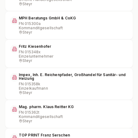
Steyr
MPH Beratungs GmbH & CoKG
FN
015300a
Kommanditgesellschaft
Steyr
Fritz Kiesenhofer
FN
015348x
Einzelunternehmer
Steyr
Impex, Inh. E. Reichenpfader, Großhandel für Sanitär- und
Heizung
FN
015358k
Einzelkaufmann
Steyr
Mag. pharm. Klaus Reitter KG
FN
015362t
Kommanditgesellschaft
Steyr
TOP PRINT Franz Serschen