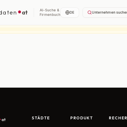
AI-Suche &
daten
at
DE
Unternehmen suche
Firmenbuch
STÄDTE
PRODUKT
RECHE
at