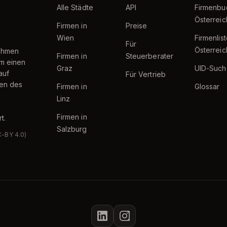
Alle Städte
API
Firmenbu
Österreic
Firmen in
Preise
Wien
Firmenlis
Für
Österreic
nehmen
Firmen in
Steuerberater
um einen
Graz
UID-Such
auf
Für Vertrieb
ten des
Firmen in
Glossar
Linz
Firmen in
t.
Salzburg
C-BY 4.0)