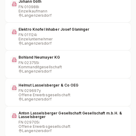
Johann Göth
FN
010988i
Einzelkaufmann
Langenzersdorf
Elektro Knofel Inhaber Josef Glaninger
FN
011124i
Einzelunternehmer
Langenzersdorf
Bohland Neumayer KG
FN
023755i
Kommanditgesellschaft
Langenzersdorf
Helmut Lasselsberger & Co OEG
FN
029697y
Offene Erwerbsgesellschaft
Langenzersdorf
Anton Lasselsberger Gesellschaft Gesellschaft m.b.H. &
Lasselsberger
FN
029705i
Offene Erwerbsgesellschaft
Langenzersdorf