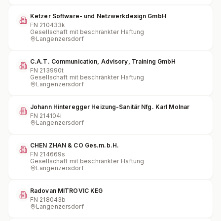
Ketzer Software- und Netzwerkdesign GmbH
FN
210433k
Gesellschaft mit beschränkter Haftung
Langenzersdorf
C.A.T. Communication, Advisory, Training GmbH
FN
213990t
Gesellschaft mit beschränkter Haftung
Langenzersdorf
Johann Hinteregger Heizung-Sanitär Nfg. Karl Molnar
FN
214104i
Langenzersdorf
CHEN ZHAN & CO Ges.m.b.H.
FN
214669s
Gesellschaft mit beschränkter Haftung
Langenzersdorf
Radovan MITROVIC KEG
FN
218043b
Langenzersdorf