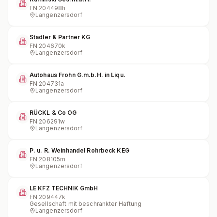
FN
204498h
Langenzersdorf
Stadler & Partner KG
FN
204670k
Langenzersdorf
Autohaus Frohn G.m.b.H. in Liqu.
FN
204731a
Langenzersdorf
RÜCKL & Co OG
FN
206291w
Langenzersdorf
P. u. R. Weinhandel Rohrbeck KEG
FN
208105m
Langenzersdorf
LE KFZ TECHNIK GmbH
FN
209447k
Gesellschaft mit beschränkter Haftung
Langenzersdorf