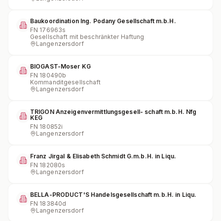
Baukoordination Ing. Podany Gesellschaft m.b.H.
FN
176963s
Gesellschaft mit beschränkter Haftung
Langenzersdorf
BIOGAST-Moser KG
FN
180490b
Kommanditgesellschaft
Langenzersdorf
TRIGON Anzeigenvermittlungsgesell- schaft m.b.H. Nfg
KEG
FN
180852i
Langenzersdorf
Franz Jirgal & Elisabeth Schmidt G.m.b.H. in Liqu.
FN
182080s
Langenzersdorf
BELLA-PRODUCT'S Handelsgesellschaft m.b.H. in Liqu.
FN
183840d
Langenzersdorf