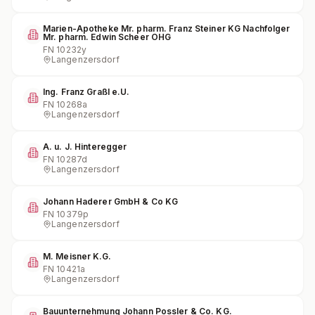
Marien-Apotheke Mr. pharm. Franz Steiner KG Nachfolger
Mr. pharm. Edwin Scheer OHG
FN
10232y
Langenzersdorf
Ing. Franz Graßl e.U.
FN
10268a
Langenzersdorf
A. u. J. Hinteregger
FN
10287d
Langenzersdorf
Johann Haderer GmbH & Co KG
FN
10379p
Langenzersdorf
M. Meisner K.G.
FN
10421a
Langenzersdorf
Bauunternehmung Johann Possler & Co. KG.