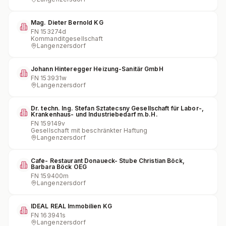
Mag. Dieter Bernold KG
FN
153274d
Kommanditgesellschaft
Langenzersdorf
Johann Hinteregger Heizung-Sanitär GmbH
FN
153931w
Langenzersdorf
Dr. techn. Ing. Stefan Sztatecsny Gesellschaft für Labor-,
Krankenhaus- und Industriebedarf m.b.H.
FN
159149v
Gesellschaft mit beschränkter Haftung
Langenzersdorf
Cafe- Restaurant Donaueck- Stube Christian Böck,
Barbara Böck OEG
FN
159400m
Langenzersdorf
IDEAL REAL Immobilien KG
FN
163941s
Langenzersdorf