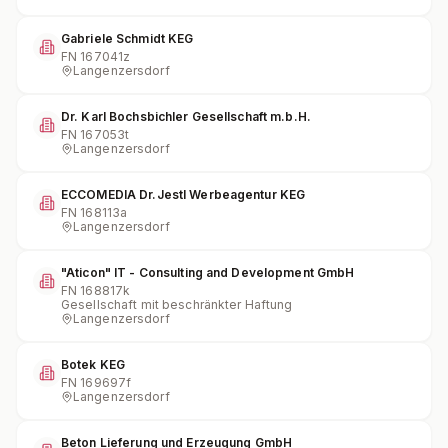
Gabriele Schmidt KEG
FN
167041z
Langenzersdorf
Dr. Karl Bochsbichler Gesellschaft m.b.H.
FN
167053t
Langenzersdorf
ECCOMEDIA Dr.Jestl Werbeagentur KEG
FN
168113a
Langenzersdorf
"Aticon" IT - Consulting and Development GmbH
FN
168817k
Gesellschaft mit beschränkter Haftung
Langenzersdorf
Botek KEG
FN
169697f
Langenzersdorf
Beton Lieferung und Erzeugung GmbH