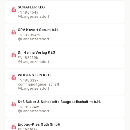
SCHAFLER KEG
FN
186454y
Langenzersdorf
GPV Kuvert Ges.m.b.H.
FN
187994m
Langenzersdorf
Dr. Hanna Verlag KEG
FN
188259b
Langenzersdorf
WÖGENSTEIN KEG
FN
188639k
Kommanditgesellschaft
Langenzersdorf
S+S Saber & Schabaritz Baugesellschaft m.b.H.
FN
189274w
Langenzersdorf
Erdbau-Kies Guth GmbH
FN
190193x