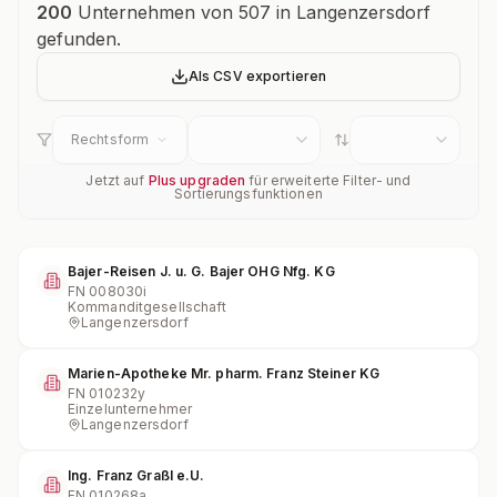
Unternehmensübersicht
200
Unternehmen von 507 in Langenzersdorf
gefunden.
Als CSV exportieren
Rechtsform
Jetzt auf
Plus upgraden
für erweiterte Filter- und
Sortierungsfunktionen
Bajer-Reisen J. u. G. Bajer OHG Nfg. KG
FN
008030i
Kommanditgesellschaft
Langenzersdorf
Marien-Apotheke Mr. pharm. Franz Steiner KG
FN
010232y
Einzelunternehmer
Langenzersdorf
Ing. Franz Graßl e.U.
FN
010268a