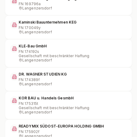
FN
169796a
Langenzersdorf
Kaminski Bauunternehmen KEG
FN
170049y
Langenzersdorf
KLE-Bau GmbH
FN
174192s
Gesellschaft mit beschränkter Haftung
Langenzersdorf
DR. WAGNER STUDIEN KG
FN
174389f
Langenzersdorf
KOR BAU u. Handels GesmbH
FN
175315t
Gesellschaft mit beschränkter Haftung
Langenzersdorf
READYMIX SÜDOST-EUROPA HOLDING GMBH
FN
175902f
Langenzersdorf