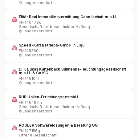
Langenzersdorf
Elitär Real Immobilienvermittlung Gesellschaft m.b.H.
FN
140478k
Gesellschaft mit beschränkter Haftung
Langenzersdorf
Speed-Kart Betriebs-GmbH in Liqu.
FN
145360s
Langenzersdorf
LTK Lukas Kaltenbäck Bühnenbe- leuchtungsgesellschaft
m.b.H. & Co KG
FN
146104i
Langenzersdorf
RHR Hallen-ErrichtungsgesmbH
FN
146497m
Gesellschaft mit beschränkter Haftung
Langenzersdorf
ROGLER Softwarelösungen & Beratung OG
FN
147156g
Offene Gesellschaft