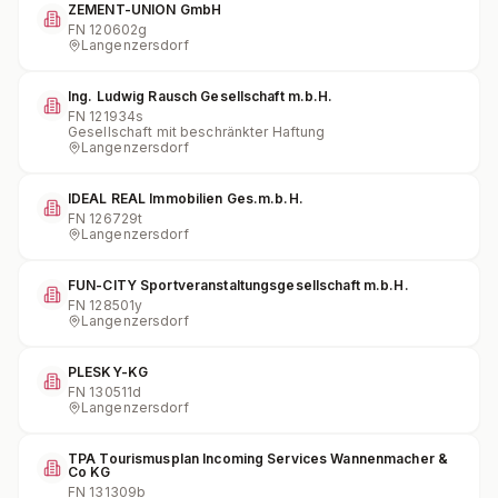
ZEMENT-UNION GmbH
FN
120602g
Langenzersdorf
Ing. Ludwig Rausch Gesellschaft m.b.H.
FN
121934s
Gesellschaft mit beschränkter Haftung
Langenzersdorf
IDEAL REAL Immobilien Ges.m.b.H.
FN
126729t
Langenzersdorf
FUN-CITY Sportveranstaltungsgesellschaft m.b.H.
FN
128501y
Langenzersdorf
PLESKY-KG
FN
130511d
Langenzersdorf
TPA Tourismusplan Incoming Services Wannenmacher &
Co KG
FN
131309b