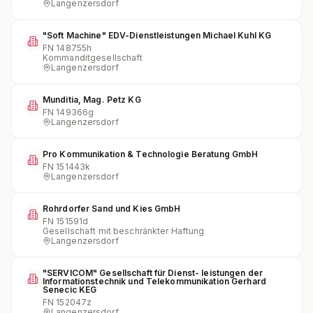
Langenzersdorf
"Soft Machine" EDV-Dienstleistungen Michael Kuhl KG
FN
148755h
Kommanditgesellschaft
Langenzersdorf
Munditia, Mag. Petz KG
FN
149366g
Langenzersdorf
Pro Kommunikation & Technologie Beratung GmbH
FN
151443k
Langenzersdorf
Rohrdorfer Sand und Kies GmbH
FN
151591d
Gesellschaft mit beschränkter Haftung
Langenzersdorf
"SERVICOM" Gesellschaft für Dienst- leistungen der
Informationstechnik und Telekommunikation Gerhard
Senecic KEG
FN
152047z
Langenzersdorf