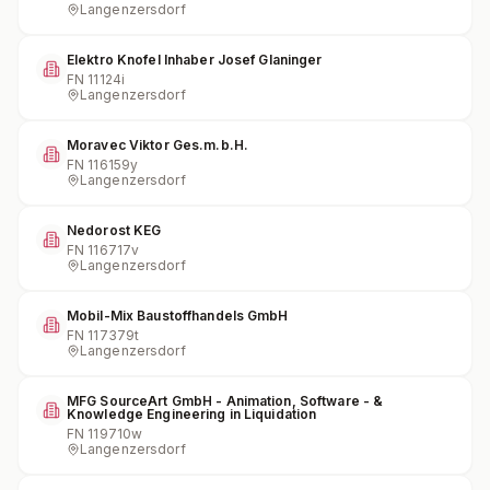
Langenzersdorf
Elektro Knofel Inhaber Josef Glaninger
FN
11124i
Langenzersdorf
Moravec Viktor Ges.m.b.H.
FN
116159y
Langenzersdorf
Nedorost KEG
FN
116717v
Langenzersdorf
Mobil-Mix Baustoffhandels GmbH
FN
117379t
Langenzersdorf
MFG SourceArt GmbH - Animation, Software - &
Knowledge Engineering in Liquidation
FN
119710w
Langenzersdorf