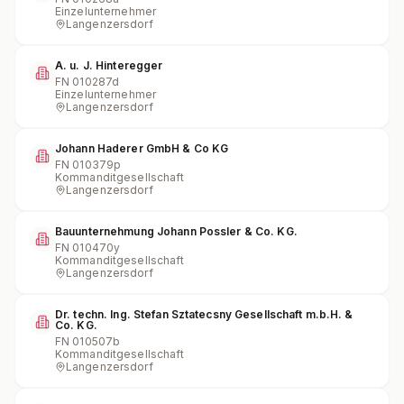
Einzelunternehmer
Langenzersdorf
A. u. J. Hinteregger
FN
010287d
Einzelunternehmer
Langenzersdorf
Johann Haderer GmbH & Co KG
FN
010379p
Kommanditgesellschaft
Langenzersdorf
Bauunternehmung Johann Possler & Co. KG.
FN
010470y
Kommanditgesellschaft
Langenzersdorf
Dr. techn. Ing. Stefan Sztatecsny Gesellschaft m.b.H. &
Co. KG.
FN
010507b
Kommanditgesellschaft
Langenzersdorf