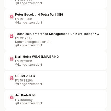
Langenzersdorf
Peter Bosek und Petra Pani OEG
FN
191920k
Langenzersdorf
Technical Conference Management, Dr. Kurt Fischer KG
FN
191931b
Kommanditgesellschaft
Langenzersdorf
Karl-Heinz WINGELMAIER KG
FN
192383t
Langenzersdorf
GÜLMEZ KEG
FN
193329h
Langenzersdorf
Jan Biela KEG
FN
195906y
Langenzersdorf