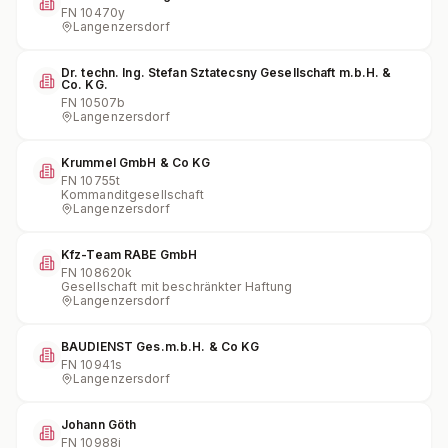
FN
10470y
Langenzersdorf
Dr. techn. Ing. Stefan Sztatecsny Gesellschaft m.b.H. &
Co. KG.
FN
10507b
Langenzersdorf
Krummel GmbH & Co KG
FN
10755t
Kommanditgesellschaft
Langenzersdorf
Kfz-Team RABE GmbH
FN
108620k
Gesellschaft mit beschränkter Haftung
Langenzersdorf
BAUDIENST Ges.m.b.H. & Co KG
FN
10941s
Langenzersdorf
Johann Göth
FN
10988i