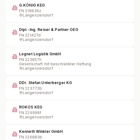
G.KÖNIG KEG
FN
218636z
Langenzersdorf
Dipl.-Ing. Reiser & Partner OEG
FN
221427d
Langenzersdorf
Lognet Logistik GmbH
FN
223657h
Gesellschaft mit beschränkter Haftung
Langenzersdorf
DDr. Stefan Unterberger KG
FN
223772b
Langenzersdorf
ROKOS KEG
FN
224998f
Langenzersdorf
Kenneth Winkler GmbH
FN
226883b