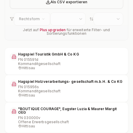
Als CSV exportieren
Rechtsform
Jetzt auf
Plus upgraden
für erweiterte Filter- und
Sortierungsfunktionen
Hagspiel Touristik GmbH & Co KG
FN
015591d
Kommanditgesellschaft
Hittisau
Hagspiel Holzverarbeitungs- gesellschaft m.b.H. & Co KG
FN
015956s
Kommanditgesellschaft
Hittisau
"BOUTIQUE COURAGE", Eugster Luzia & Maurer Margit
OEG
FN
030000v
Offene Erwerbsgesellschaft
Hittisau