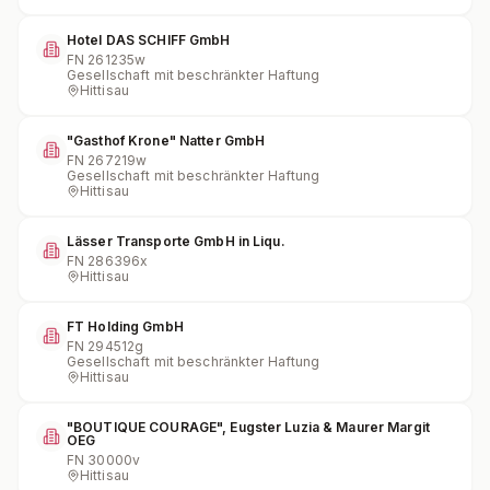
Hotel DAS SCHIFF GmbH
FN
261235w
Gesellschaft mit beschränkter Haftung
Hittisau
"Gasthof Krone" Natter GmbH
FN
267219w
Gesellschaft mit beschränkter Haftung
Hittisau
Lässer Transporte GmbH in Liqu.
FN
286396x
Hittisau
FT Holding GmbH
FN
294512g
Gesellschaft mit beschränkter Haftung
Hittisau
"BOUTIQUE COURAGE", Eugster Luzia & Maurer Margit
OEG
FN
30000v
Hittisau