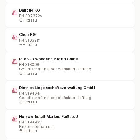
Dalfollo KG
FN
307372v
Hittisau
Chen KG
FN
310321f
Hittisau
PLAN-B Wolfgang Bilgeri GmbH
FN
318008i
Gesellschaft mit beschränkter Haftung
Hittisau
Dietrich Liegenschaftsverwaltung GmbH
FN
319404m
Gesellschaft mit beschränkter Haftung
Hittisau
Holzwerkstatt Markus Faißt e.U.
FN
319493v
Einzelunternehmer
Hittisau