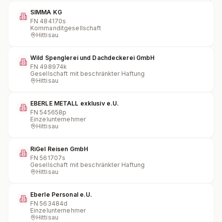
SIMMA KG
FN
484170s
Kommanditgesellschaft
Hittisau
Wild Spenglerei und Dachdeckerei GmbH
FN
498974k
Gesellschaft mit beschränkter Haftung
Hittisau
EBERLE METALL exklusiv e.U.
FN
545658p
Einzelunternehmer
Hittisau
RiGel Reisen GmbH
FN
561707s
Gesellschaft mit beschränkter Haftung
Hittisau
Eberle Personal e.U.
FN
563484d
Einzelunternehmer
Hittisau