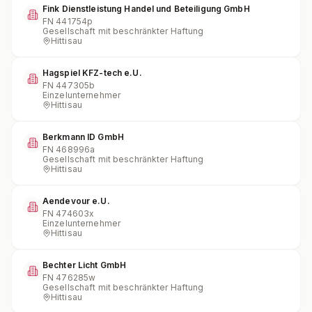
Fink Dienstleistung Handel und Beteiligung GmbH
FN
441754p
Gesellschaft mit beschränkter Haftung
Hittisau
Hagspiel KFZ-tech e.U.
FN
447305b
Einzelunternehmer
Hittisau
Berkmann ID GmbH
FN
468996a
Gesellschaft mit beschränkter Haftung
Hittisau
Aendevour e.U.
FN
474603x
Einzelunternehmer
Hittisau
Bechter Licht GmbH
FN
476285w
Gesellschaft mit beschränkter Haftung
Hittisau