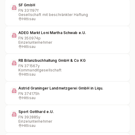
SF GmbH
FN
331197f
Gesellschaft mit beschränkter Haftung
Hittisau
ADEG Markt Loni Martha Schwab e.U.
FN
350974p
Einzelunternehmer
Hittisau
RB Bilanzbuchhaltung GmbH & Co KG
FN
371567y
Kommanditgesellschaft
Hittisau
Astrid Graninger Landmetzgerei GmbH in Liqu.
FN
374175h
Hittisau
Sport Gotthard e.U.
FN
392885y
Einzelunternehmer
Hittisau