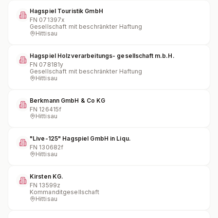
Hagspiel Touristik GmbH
FN
071397x
Gesellschaft mit beschränkter Haftung
Hittisau
Hagspiel Holzverarbeitungs- gesellschaft m.b.H.
FN
078181y
Gesellschaft mit beschränkter Haftung
Hittisau
Berkmann GmbH & Co KG
FN
126415f
Hittisau
"Live-125" Hagspiel GmbH in Liqu.
FN
130682f
Hittisau
Kirsten KG.
FN
13599z
Kommanditgesellschaft
Hittisau