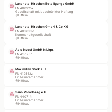
Landhotel Hirschen Beteiligungs GmbH
FN
400925x
Gesellschaft mit beschränkter Haftung
Hittisau
Landhotel Hirschen GmbH & Co KG
FN
403633d
Kommanditgesellschaft
Hittisau
Apis Invest GmbH in Liqu.
FN
415193d
Hittisau
Maximilian Stark e.U.
FN
419542z
Einzelunternehmer
Hittisau
Sano Vorarlberg e.U.
FN
440714i
Einzelunternehmer
Hittisau