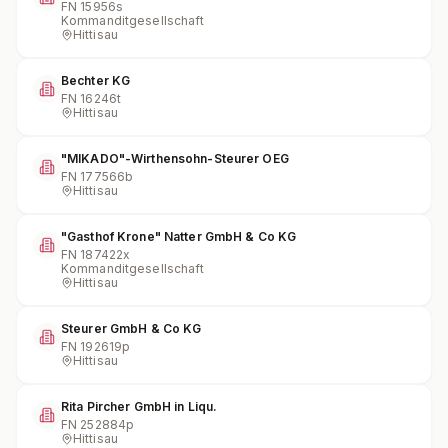
FN
15956s
Kommanditgesellschaft
Hittisau
Bechter KG
FN
16246t
Hittisau
"MIKADO"-Wirthensohn-Steurer OEG
FN
177566b
Hittisau
"Gasthof Krone" Natter GmbH & Co KG
FN
187422x
Kommanditgesellschaft
Hittisau
Steurer GmbH & Co KG
FN
192619p
Hittisau
Rita Pircher GmbH in Liqu.
FN
252884p
Hittisau