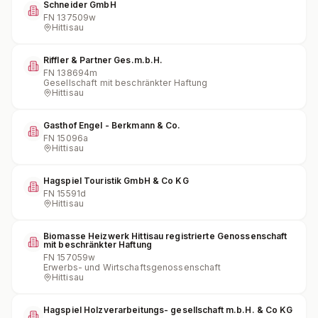
Schneider GmbH
FN
137509w
Hittisau
Riffler & Partner Ges.m.b.H.
FN
138694m
Gesellschaft mit beschränkter Haftung
Hittisau
Gasthof Engel - Berkmann & Co.
FN
15096a
Hittisau
Hagspiel Touristik GmbH & Co KG
FN
15591d
Hittisau
Biomasse Heizwerk Hittisau registrierte Genossenschaft
mit beschränkter Haftung
FN
157059w
Erwerbs- und Wirtschaftsgenossenschaft
Hittisau
Hagspiel Holzverarbeitungs- gesellschaft m.b.H. & Co KG