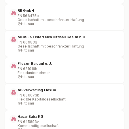
RB GmbH
FN
566475b
Gesellschaft mit beschränkter Haftung
Hittisau
MERSEN Österreich Hittisau Ges.m.b.H.
FN
60983g
Gesellschaft mit beschränkter Haftung
Hittisau
Fliesen Baldauf e.U.
FN
621916h
Einzelunternehmer
Hittisau
AB Verwaltung FlexCo
FN
636073b
Flexible Kapitalgesellschaft
Hittisau
HasanBaba KG
FN
645893v
Kommanditgesellschaft