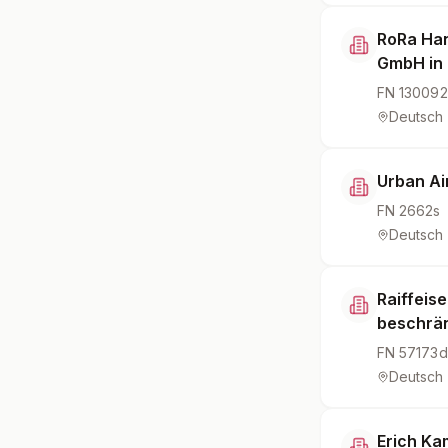
RoRa Han
GmbH in 
FN
13009
Deutsch
Urban Ai
FN
2662s
Deutsch
Raiffeis
beschrän
FN
57173d
Deutsch
Erich Ka