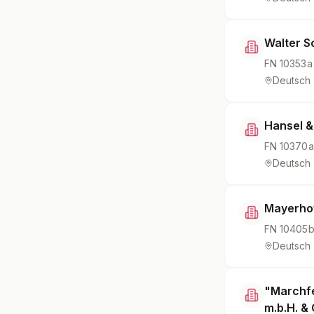
Walter S
FN
10353a
Deutsch
Hansel &
FN
10370a
Deutsch
Mayerhof
FN
10405
Deutsch
"Marchfe
m.b.H. & 