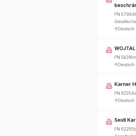
beschrän
FN
57964t
Gesellscha
Deutsch
WOJTAL 
FN
58318
Deutsch
Karner H
FN
62254
Deutsch
Seidl Kar
FN
62255