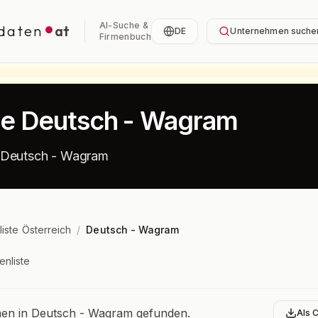
AI-Suche &
daten
at
DE
Unternehmen suche
Firmenbuch
te Deutsch - Wagram
 Deutsch - Wagram
liste Österreich
/
Deutsch - Wagram
enliste
bersicht
n in Deutsch - Wagram gefunden.
Als 