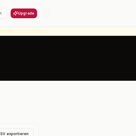
n
Upgrade
CSV exportieren