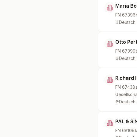
Maria Bö
FN
67396
Deutsch
Otto Pert
FN
67399t
Deutsch
Richard 
FN
67438
Gesellscha
Deutsch
PAL & SI
FN
68109