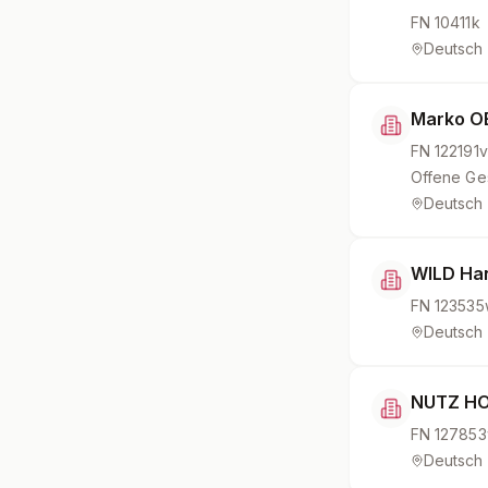
FN
10411k
Deutsch
Marko O
FN
122191v
Offene Ges
Deutsch
WILD Ha
FN
123535
Deutsch
NUTZ HOL
FN
12785
Deutsch