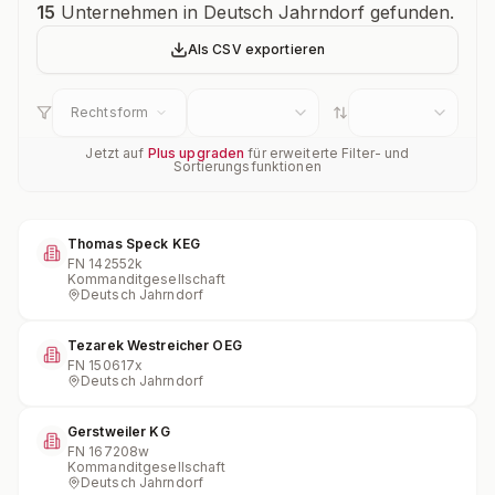
Unternehmensübersicht
15
Unternehmen in Deutsch Jahrndorf gefunden.
Als CSV exportieren
Rechtsform
Jetzt auf
Plus upgraden
für erweiterte Filter- und
Sortierungsfunktionen
Thomas Speck KEG
FN
142552k
Kommanditgesellschaft
Deutsch Jahrndorf
Tezarek Westreicher OEG
FN
150617x
Deutsch Jahrndorf
Gerstweiler KG
FN
167208w
Kommanditgesellschaft
Deutsch Jahrndorf