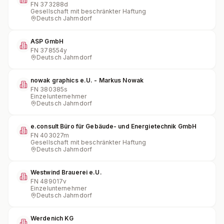
FN
373288d
Gesellschaft mit beschränkter Haftung
Deutsch Jahrndorf
ASP GmbH
FN
378554y
Deutsch Jahrndorf
nowak graphics e.U. - Markus Nowak
FN
380385s
Einzelunternehmer
Deutsch Jahrndorf
e.consult Büro für Gebäude- und Energietechnik GmbH
FN
403027m
Gesellschaft mit beschränkter Haftung
Deutsch Jahrndorf
Westwind Brauerei e.U.
FN
489017v
Einzelunternehmer
Deutsch Jahrndorf
Werdenich KG