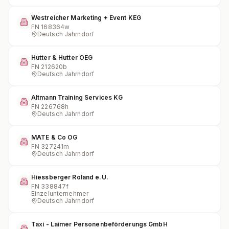
Westreicher Marketing + Event KEG
FN
168364w
Deutsch Jahrndorf
Hutter & Hutter OEG
FN
212620b
Deutsch Jahrndorf
Altmann Training Services KG
FN
226768h
Deutsch Jahrndorf
MATE & Co OG
FN
327241m
Deutsch Jahrndorf
Hiessberger Roland e.U.
FN
338847f
Einzelunternehmer
Deutsch Jahrndorf
Taxi - Laimer Personenbeförderungs GmbH