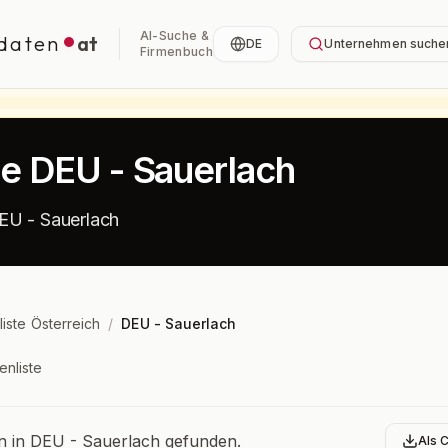
AI-Suche &
daten
at
DE
Unternehmen suche
Firmenbuch
te DEU - Sauerlach
EU - Sauerlach
liste Österreich
/
DEU - Sauerlach
enliste
bersicht
in DEU - Sauerlach gefunden.
Als 