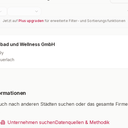
Jetzt auf
Plus upgraden
für erweiterte Filter- und Sortierungsfunktionen
rbad und Wellness GmbH
9y
uerlach
ormationen
uch nach anderen Städten suchen oder das gesamte Firm
.
e
Unternehmen suchen
Datenquellen & Methodik