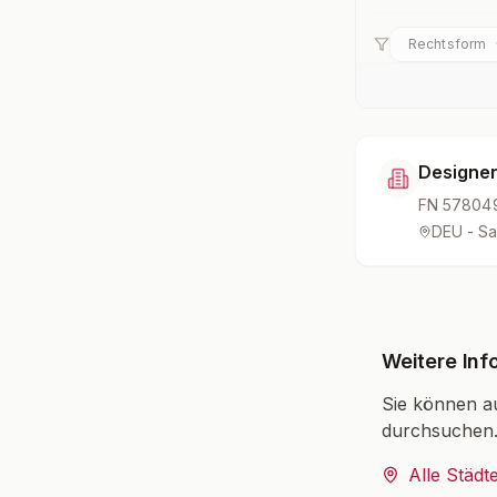
Rechtsform
Designe
FN
57804
DEU - Sa
Weitere Inf
Sie können a
durchsuchen
Alle Städt