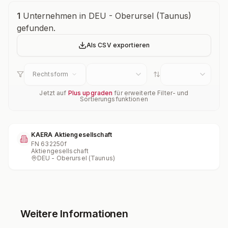
Unternehmensübersicht
1
Unternehmen in DEU - Oberursel (Taunus)
gefunden.
Als CSV exportieren
Rechtsform
Jetzt auf
Plus upgraden
für erweiterte Filter- und
Sortierungsfunktionen
KAERA Aktiengesellschaft
FN
632250f
Aktiengesellschaft
DEU - Oberursel (Taunus)
Weitere Informationen