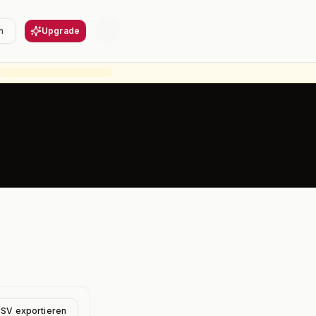
n
Upgrade
CSV exportieren