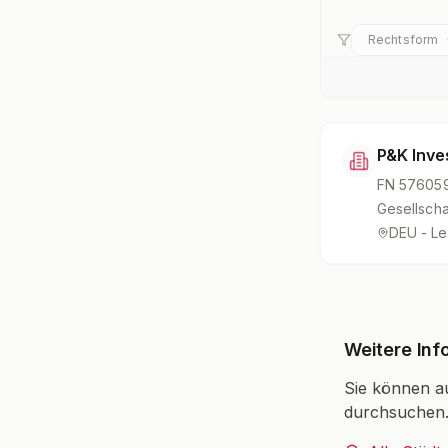
Rechtsform
P&K Inv
FN
57605
Gesellscha
DEU - Le
Weitere Inf
Sie können a
durchsuchen