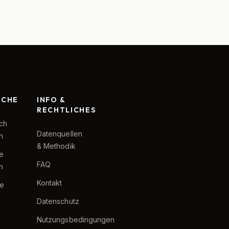
RCHE
INFO &
RECHTLICHES
ch
Datenquellen
h
& Methodik
te
FAQ
h
Kontakt
e
Datenschutz
Nutzungsbedingungen