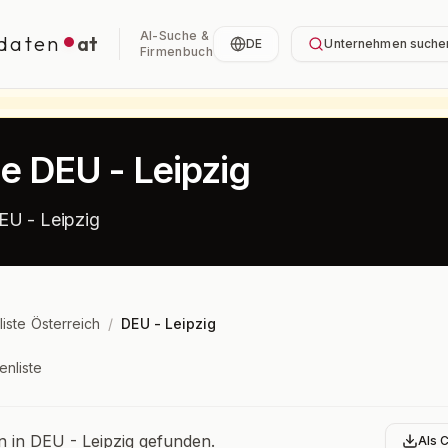
AI-Suche &
daten
at
DE
Unternehmen suche
Firmenbuch
te DEU - Leipzig
EU - Leipzig
liste Österreich
/
DEU - Leipzig
enliste
bersicht
in DEU - Leipzig gefunden.
Als 