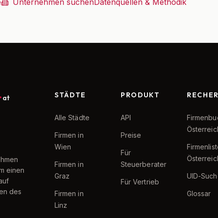
e
Unternehmen suchen
Datenquellen & Methodik
STÄDTE
PRODUKT
RECHE
at
Alle Städte
API
Firmenbu
Österreic
Firmen in
Preise
Wien
Firmenlis
Für
Österreic
nehmen
Firmen in
Steuerberater
um einen
Graz
UID-Such
auf
Für Vertrieb
ten des
Firmen in
Glossar
Linz