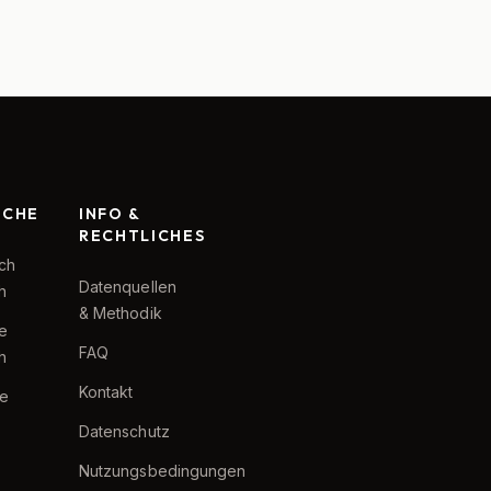
RCHE
INFO &
RECHTLICHES
ch
Datenquellen
h
& Methodik
te
FAQ
h
Kontakt
e
Datenschutz
Nutzungsbedingungen