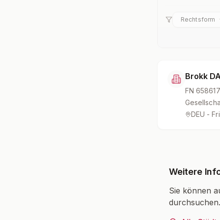
Rechtsform
Brokk D
FN
658617
Gesellscha
DEU - Fr
Weitere Inf
Sie können a
durchsuchen