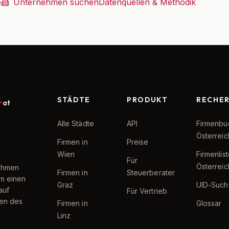
e
Unternehmen suchen
Datenquellen & Methodik
STÄDTE
PRODUKT
RECHE
at
Alle Städte
API
Firmenbu
Österreic
Firmen in
Preise
Wien
Firmenlis
Für
Österreic
nehmen
Firmen in
Steuerberater
um einen
Graz
UID-Such
auf
Für Vertrieb
ten des
Firmen in
Glossar
Linz