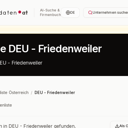
AI-Suche &
daten
at
DE
Unternehmen suche
Firmenbuch
te DEU - Friedenweiler
EU - Friedenweiler
liste Österreich
/
DEU - Friedenweiler
enliste
bersicht
in DEU - Friedenweiler gefunden.
Als 