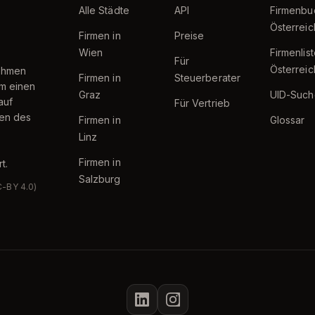
Alle Städte
API
Firmenbu
Österreic
Firmen in
Preise
Wien
Firmenlis
Für
Österreic
nehmen
Firmen in
Steuerberater
um einen
Graz
UID-Such
auf
Für Vertrieb
ten des
Firmen in
Glossar
Linz
Firmen in
t.
Salzburg
C-BY 4.0)