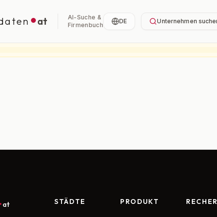
AI-Suche &
daten
at
DE
Unternehmen suche
Firmenbuch
STÄDTE
PRODUKT
RECHE
at