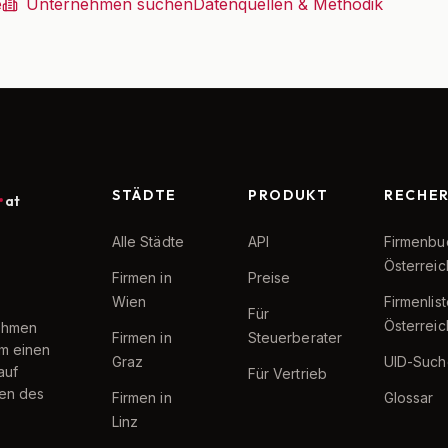
e
Unternehmen suchen
Datenquellen & Methodik
STÄDTE
PRODUKT
RECHE
at
Alle Städte
API
Firmenbu
Österreic
Firmen in
Preise
Wien
Firmenlis
Für
Österreic
nehmen
Firmen in
Steuerberater
um einen
Graz
UID-Such
auf
Für Vertrieb
ten des
Firmen in
Glossar
Linz