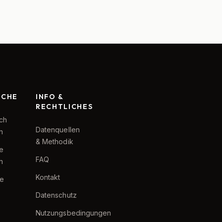
RCHE
INFO &
RECHTLICHES
ch
Datenquellen
h
& Methodik
te
FAQ
h
Kontakt
e
Datenschutz
Nutzungsbedingungen