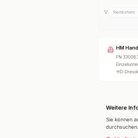
Rechtsform
HM Hand
FN
330083
Einzelunt
D-Dresd
Weitere Inf
Sie können a
durchsuchen