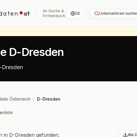
AI-Suche &
daten
at
DE
Unternehmen suche
Firmenbuch
te D-Dresden
D-Dresden
liste Österreich
/
D-Dresden
enliste
bersicht
 in D-Dresden gefunden.
Als 