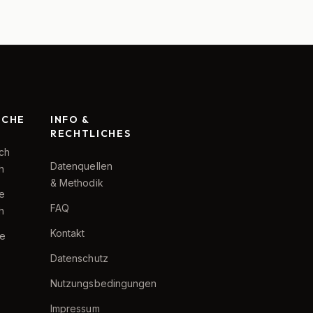
RCHE
INFO &
RECHTLICHES
ch
Datenquellen
h
& Methodik
te
FAQ
h
Kontakt
e
Datenschutz
Nutzungsbedingungen
Impressum