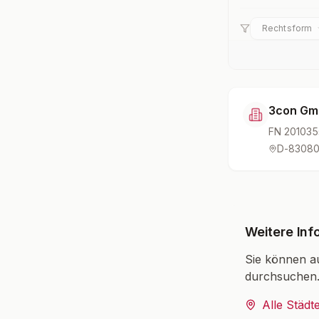
Rechtsform
3con G
FN
201035
D-83080
Weitere Inf
Sie können a
durchsuchen
Alle Städt