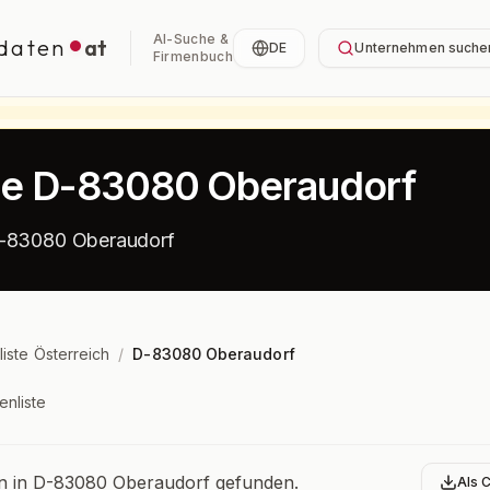
AI-Suche &
daten
at
DE
Unternehmen suche
Firmenbuch
ste D-83080 Oberaudorf
D-83080 Oberaudorf
liste Österreich
/
D-83080 Oberaudorf
enliste
bersicht
 in D-83080 Oberaudorf gefunden.
Als 