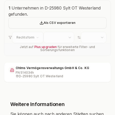
Unternehmensübersicht
1
Unternehmen in D-25980 Sylt OT Westerland
gefunden.
Als CSV exportieren
Rechtsform
Jetzt auf
Plus upgraden
für erweiterte Filter- und
Sortierungsfunktionen
Ohlms Vermögensverwaltungs GmbH & Co. KG
FN
514034h
D-25980 Sylt OT Westerland
Weitere Informationen
Sie können auch nach anderen Städten suchen