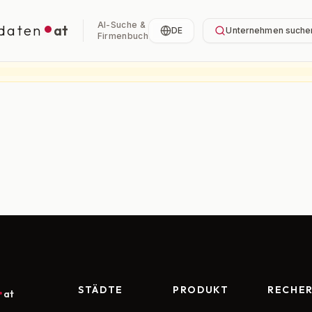
AI-Suche &
daten
at
DE
Unternehmen suche
Firmenbuch
STÄDTE
PRODUKT
RECHE
at