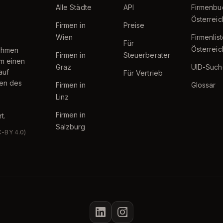
Alle Städte
API
Firmenbu
Österreic
Firmen in
Preise
Wien
Firmenlis
Für
Österreic
nehmen
Firmen in
Steuerberater
um einen
Graz
UID-Such
auf
Für Vertrieb
ten des
Firmen in
Glossar
Linz
Firmen in
t.
Salzburg
C-BY 4.0)