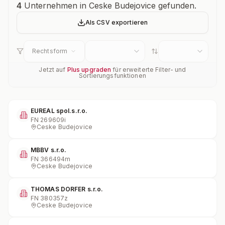
Unternehmensübersicht
4
Unternehmen in Ceske Budejovice gefunden.
Als CSV exportieren
Rechtsform
Jetzt auf
Plus upgraden
für erweiterte Filter- und
Sortierungsfunktionen
EUREAL spol.s.r.o.
FN
269609i
Ceske Budejovice
MBBV s.r.o.
FN
366494m
Ceske Budejovice
THOMAS DORFER s.r.o.
FN
380357z
Ceske Budejovice