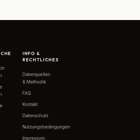
RCHE
INFO &
RECHTLICHES
ch
Datenquellen
h
& Methodik
te
FAQ
h
Kontakt
e
Datenschutz
Nutzungsbedingungen
Impressum