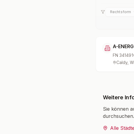
Rechtsform
A-ENERG
FN
341491
Caldy, W
Weitere Inf
Sie können a
durchsuchen
Alle Städt