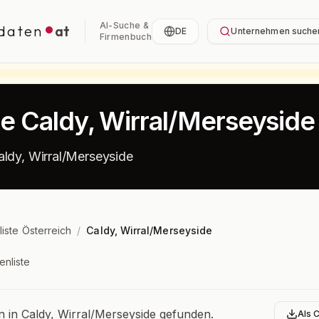
AI-Suche &
daten
at
DE
Unternehmen suche
Firmenbuch
te Caldy, Wirral/Merseyside
aldy, Wirral/Merseyside
liste Österreich
/
Caldy, Wirral/Merseyside
enliste
bersicht
in Caldy, Wirral/Merseyside gefunden.
Als 