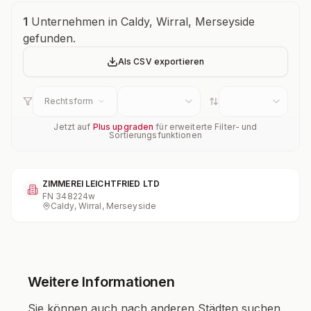
Unternehmensübersicht
1
Unternehmen in Caldy, Wirral, Merseyside
gefunden.
Als CSV exportieren
Rechtsform
Jetzt auf
Plus upgraden
für erweiterte Filter- und
Sortierungsfunktionen
ZIMMEREI LEICHTFRIED LTD
FN
348224w
Caldy, Wirral, Merseyside
Weitere Informationen
Sie können auch nach anderen Städten suchen