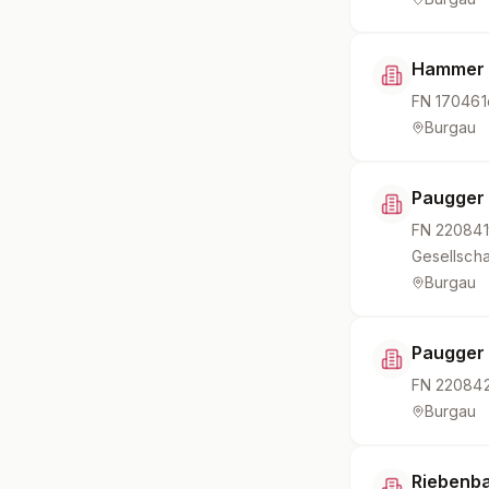
Hammer
FN
170461
Burgau
Paugger
FN
220841
Gesellscha
Burgau
Paugger
FN
22084
Burgau
Riebenba