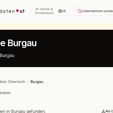
AI-Suche &
daten
at
DE
Unternehmen suche
Firmenbuch
te Burgau
 Burgau
liste Österreich
/
Burgau
enliste
bersicht
n in Burgau gefunden.
Als 