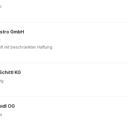
i
astro GmbH
t
ft mit beschränkter Haftung
Schittl KG
9g
oidl OG
x