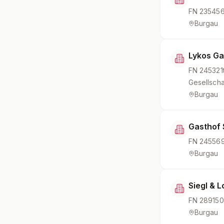
FN
235456
Burgau
Lykos G
FN
245321
Gesellscha
Burgau
Gasthof 
FN
24556
Burgau
Siegl & L
FN
289150
Burgau