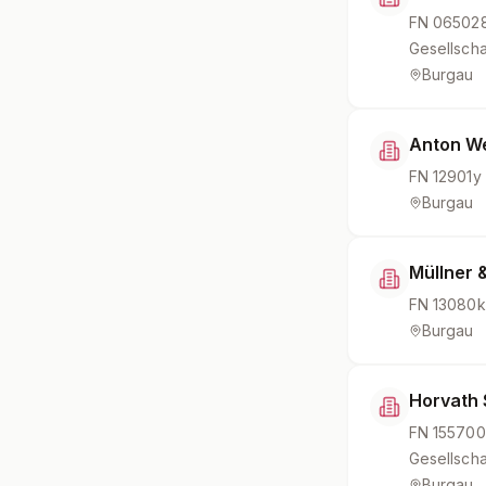
FN
06502
Gesellscha
Burgau
Anton We
FN
12901y
Burgau
Müllner &
FN
13080k
Burgau
Horvath 
FN
155700
Gesellscha
Burgau