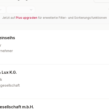
Jetzt auf
Plus upgraden
für erweiterte Filter- und Sortierungsfunktionen
inseihs
y
ernehmer
 Lux K.G.
0k
gesellschaft
esellschaft m.b.H.