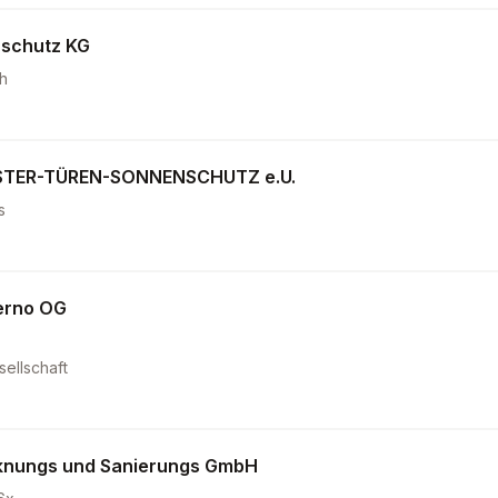
zschutz KG
h
STER-TÜREN-SONNENSCHUTZ e.U.
s
terno OG
ellschaft
knungs und Sanierungs GmbH