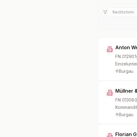
Rechtsform
Anton We
FN
012901
Einzelunt
Burgau
Müllner &
FN
01308
Kommandit
Burgau
Florian G