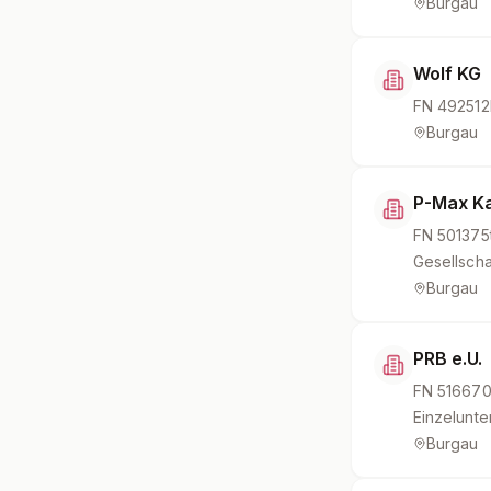
Burgau
Wolf KG
FN
492512
Burgau
P-Max K
FN
501375
Gesellscha
Burgau
PRB e.U.
FN
516670
Einzelunt
Burgau