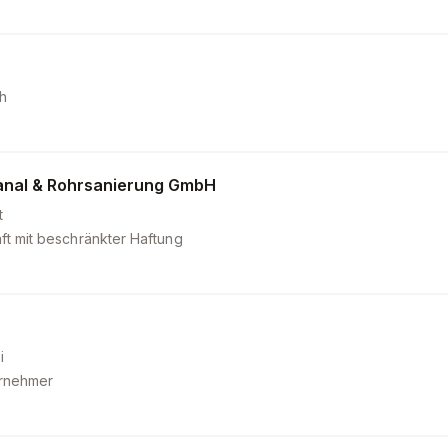
h
anal & Rohrsanierung GmbH
t
ft mit beschränkter Haftung
i
ernehmer