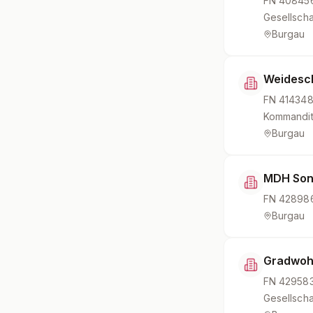
FN
40845
Gesellscha
Burgau
Weidesc
FN
41434
Kommandit
Burgau
MDH Son
FN
42898
Burgau
Gradwoh
FN
42958
Gesellscha