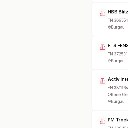
HBB Blit
FN
369551
Burgau
FTS FEN
FN
372531
Burgau
Activ In
FN
381116s
Offene Ges
Burgau
PM Troc