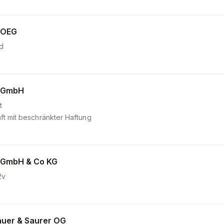
 OEG
d
 GmbH
t
ft mit beschränkter Haftung
 GmbH & Co KG
2v
uer & Saurer OG