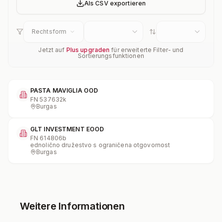
Als CSV exportieren
Rechtsform
Jetzt auf
Plus upgraden
für erweiterte Filter- und
Sortierungsfunktionen
PASTA MAVIGLIA OOD
FN
537632k
Burgas
GLT INVESTMENT EOOD
FN
614806b
ednolično družestvo s ograničena otgovornost
Burgas
Weitere Informationen