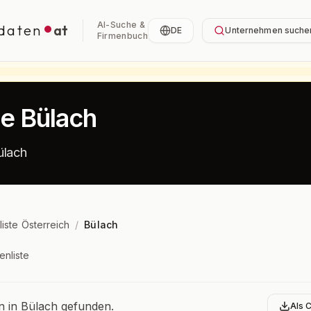
AI-Suche &
daten
at
DE
Unternehmen suche
Firmenbuch
te Bülach
ülach
liste Österreich
/
Bülach
enliste
bersicht
in Bülach gefunden.
Als 