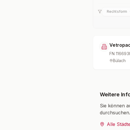
Rechtsform
Vetropac
FN
116693
Bülach
Weitere Inf
Sie können a
durchsuchen
Alle Städt