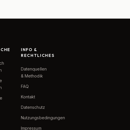
RCHE
INFO &
RECHTLICHES
ch
Datenquellen
h
& Methodik
te
FAQ
h
Kontakt
e
Datenschutz
Nutzungsbedingungen
Impressum