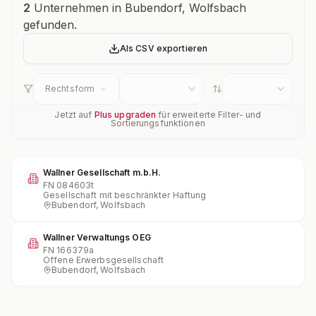
Unternehmensübersicht
2
Unternehmen in Bubendorf, Wolfsbach
gefunden.
Als CSV exportieren
Rechtsform
Jetzt auf
Plus upgraden
für erweiterte Filter- und
Sortierungsfunktionen
Wallner Gesellschaft m.b.H.
FN
084603t
Gesellschaft mit beschränkter Haftung
Bubendorf, Wolfsbach
Wallner Verwaltungs OEG
FN
166379a
Offene Erwerbsgesellschaft
Bubendorf, Wolfsbach