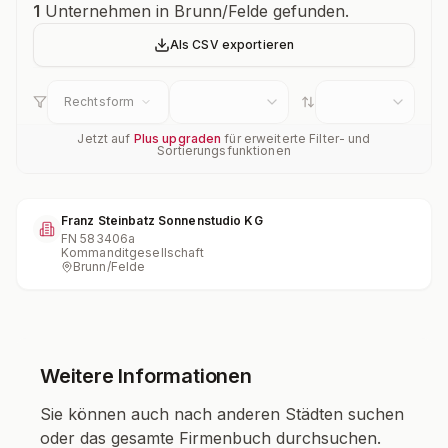
Unternehmensübersicht
1
Unternehmen in Brunn/Felde gefunden.
Als CSV exportieren
Rechtsform
Jetzt auf
Plus upgraden
für erweiterte Filter- und
Sortierungsfunktionen
Franz Steinbatz Sonnenstudio KG
FN
583406a
Kommanditgesellschaft
Brunn/Felde
Weitere Informationen
Sie können auch nach anderen Städten suchen
oder das gesamte Firmenbuch durchsuchen.